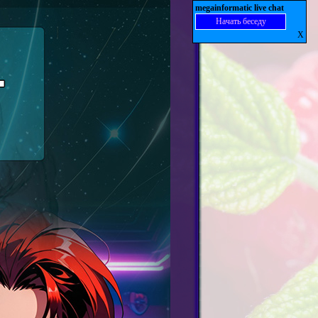
megainformatic live chat
Начать беседу
X