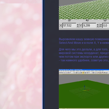
Выровняем нашу земную поверхност
Select And Move и в поля X, Y в ни
Для чего мы это делали, а для тог
мировой системы координат, представ
чем потом при экспорте или других
- так намного удобнее, советую это