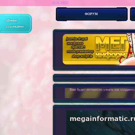
ria pc game
ФОРУМ
> :
Современные сайты - это бестелесные ро