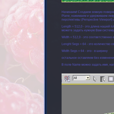
Начинаем! Создаем земную поверхн
Plane, нажимаем и удерживаем лев
перспективы (Perspective Viewport
Length = 512,0
- это длина нашей пл
можете задать нужную Вам систему
Width = 512,0
- это соответственно
Lenght Segs = 64
- это количество с
Width Segs = 64
- это - в ширину
остальное оставляем без изменен
В поле Name можно задать имя, на