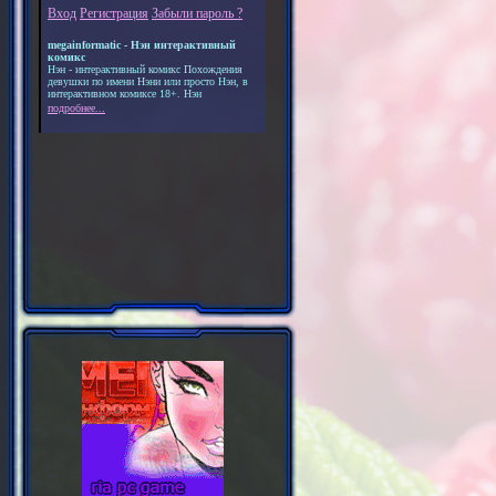
Вход
Регистрация
Забыли пароль ?
megainformatic - Нэн интерактивный
комикс
Нэн - интерактивный комикс Похождения
девушки по имени Нэни или просто Нэн, в
интерактивном комиксе 18+. Нэн
подробнее...