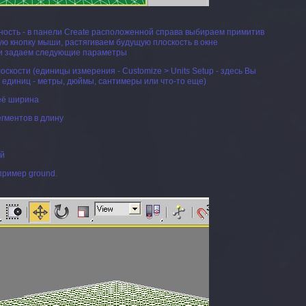
ость - в панели Create расположенной справа выбираем примитив
ую кнопку мыши, растягиваем будущую плоскость в окне
) и задаем следующие параметры
оскости (единицы измерения - Customize > Units Setup - здесь Вы
 единиц - метры, дюймы, сантимеры или что-то еще)
 её ширина
егментов в длину
ий
пример ground.