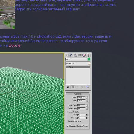
рельеф, небесный фон, деревья, траву, участок железной
дороги и товарный вагон -
щелкнув по изображению можно
загрузить полномасштабный вариант
ьзовать
3ds max 7.0
и
photoshop cs2
, если у Вас версии выше или
особых изменений Вы скорее всего не обнаружите, ну а уж если
ли на
форум