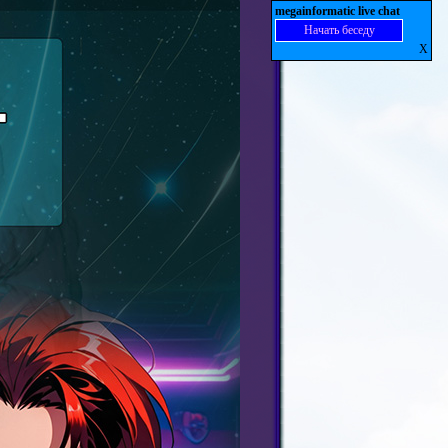
megainformatic live chat
Начать беседу
X