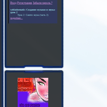
Вход
Регистрация
Забыли пароль ?
webinformatic: Создание музыки и звука:
урок 2
Урок 2: Синтез звука (часть 2)
подробнее...