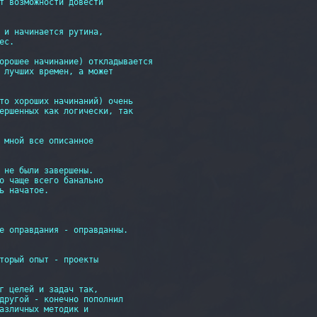
т возможности довести

 и начинается рутина,

с.

орошее начинание) откладывается

 лучших времен, а может

то хороших начинаний) очень

ершенных как логически, так

 мной все описанное

 не были завершены.

о чаще всего банально

ь начатое.

е оправдания - оправданны.

торый опыт - проекты

г целей и задач так,

другой - конечно пополнил

азличных методик и 
