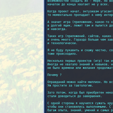
возможностей создать их - море, но во
начатое до конца хватает не у всех.

Когда проект начат, энтузиазм угасает
то моментально пропадает к нему интере
А значит игра (приложение, какое-то х
в долгий ящик, лежит там и пылится до
и навсегда.

Таких игр (приложений, сайтов, каких-
и очень много. Гораздо больше чем зав
и технологически.

Я не буду лукавить и скажу честно, со
тоже происходило.

Несколько первых проектов (игр) так и
Иногда не хватало знаний и навыков, н
не было времени или желания продолжат
Почему ?

Оправданий можно найти миллион. Но вс
Уж простите за тавтологию.

Зато потом, когда был приобретен неко
стали доводиться до завершения.

С одной стороны я научился сужать кру
чтобы они становились выполнимыми. С 
багаж опыта, знаний, умений и самых р