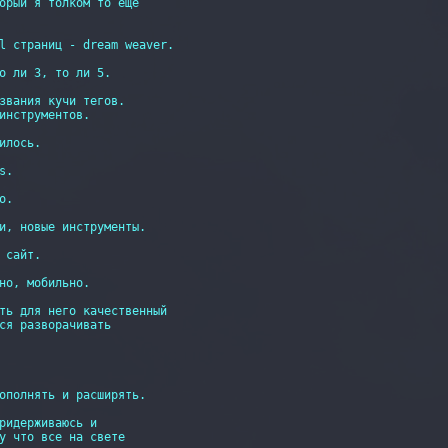
орый я толком то еще

l страниц - dream weaver.

о ли 3, то ли 5.

звания кучи тегов.

инструментов.

лось.

.

.

и, новые инструменты.

сайт.

но, мобильно.

ть для него качественный

ся разворачивать

ополнять и расширять.

ридерживаюсь и 

у что все на свете
