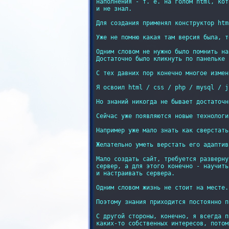
наполнения - т. е. на голом html, кот
и не знал.

Для создания применял конструктор htm
Уже не помню какая там версия была, т
Одним словом не нужно было помнить на
Достаточно было кликнуть по панельке 
С тех давних пор конечно многое измени
Я освоил html / css / php / mysql / js
Но знаний никогда не бывает достаточно
Сейчас уже появляются новые технологи
Например уже мало знать как сверстать 
Желательно уметь верстать его адаптив
Мало создать сайт, требуется разверну
сервер, а для этого конечно - научить
и настраивать сервера.

Одним словом жизнь не стоит на месте.

Поэтому знания приходится постоянно п
С другой стороны, конечно, я всегда п
каких-то собственных интересов, потом