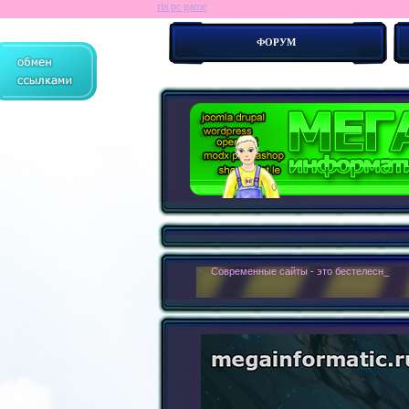
ria pc game
ФОРУМ
> :
Современные сайты - это бестелесные ро