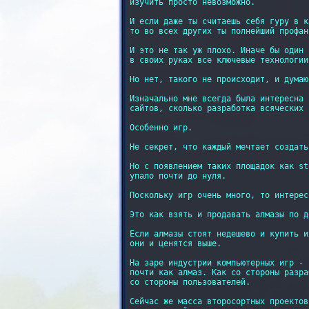
изучить просто невозможно.

И если даже ты считаешь себя гуру в к
то во всех других ты полнейший профан.
И это не так уж плохо. Иначе бы один 
в своих руках все ключевые технологии.
Но нет, такого не происходит, и думаю
Изначально мне всегда была интересна 
сайтов, сколько разработка всяческих 
Особенно игр.

Не секрет, что каждый мечтает создать
Но с появлением таких площадок как st
упало почти до нуля.

Поскольку игр очень много, то интерес
Это как взять и продавать алмазы по д
Если алмазы стоят недешево и купить и
они и ценятся выше.

На заре индустрии компьютерных игр - 
почти как алмаз. Как со стороны разра
со стороны пользователей.

Сейчас же масса второсортных проектов