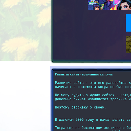
Развитие сайта - временная капсула
Развитие сайта - это его дальнейшая ж
начинается с момента когда он был созд
Не могу судить о чужих сайтах - кажды
довольно личная извилистая тропинка и
Поэтому расскажу о своем.

В далеком 2006 году я начал делать св
Тогда еще на бесплатном хостинге и бе