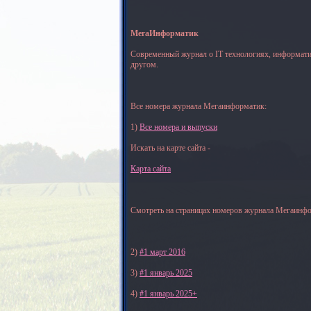
МегаИнформатик
Современный журнал о IT технологиях, информати
другом.
Все номера журнала Мегаинформатик:
1)
Все номера и выпуски
Искать на карте сайта -
Карта сайта
Смотреть на страницах номеров журнала Мегаинфо
2)
#1 март 2016
3)
#1 январь 2025
4)
#1 январь 2025+