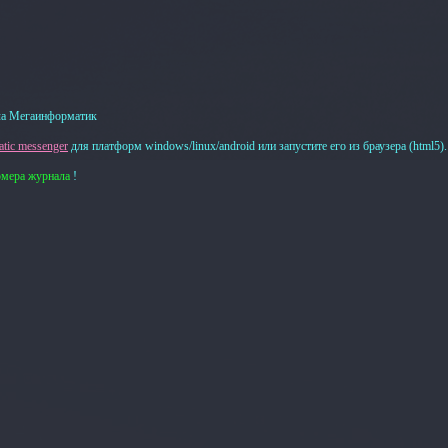
а Мегаинформатик
tic messenger
для платформ windows/linux/android или запустите его из браузера (html5).
омера журнала
!