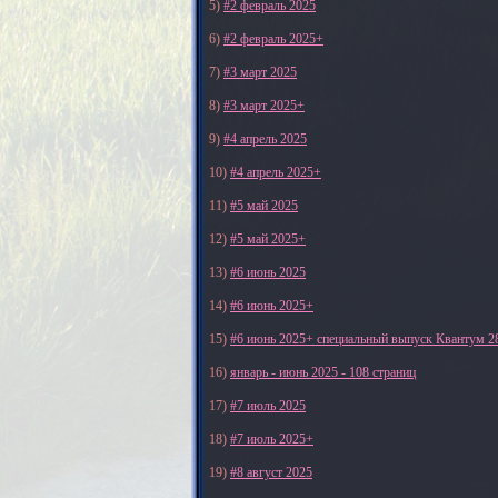
5)
#2 февраль 2025
6)
#2 февраль 2025+
7)
#3 март 2025
8)
#3 март 2025+
9)
#4 апрель 2025
10)
#4 апрель 2025+
11)
#5 май 2025
12)
#5 май 2025+
13)
#6 июнь 2025
14)
#6 июнь 2025+
15)
#6 июнь 2025+ специальный выпуск Квантум 2
16)
январь - июнь 2025 - 108 страниц
17)
#7 июль 2025
18)
#7 июль 2025+
19)
#8 август 2025