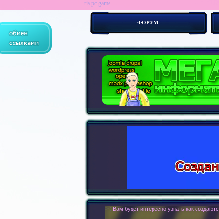
ria pc game
ФОРУМ
> :
Современные сайты - это бестелесные р