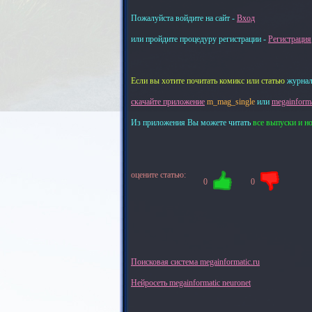
Пожалуйста войдите на сайт -
Вход
или пройдите процедуру регистрации -
Регистрация
Если вы хотите почитать комикс или статью
журнал
скачайте приложение
m_mag_single
или
megainforma
Из приложения Вы можете читать
все выпуски и н
оцените статью:
0
0
Поисковая система megainformatic.ru
Нейросеть megainformatic neuronet