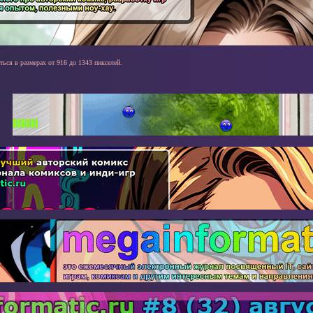
ться в размерах от 916 до 1343 пикселей.