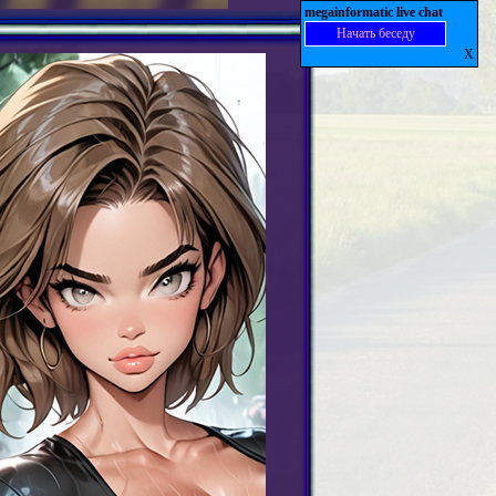
megainformatic live chat
Начать беседу
X