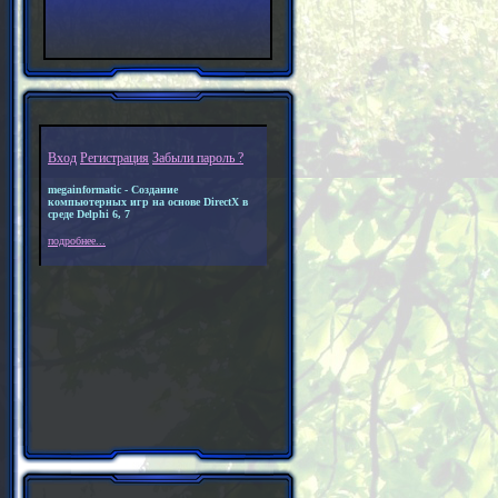
Вход
Регистрация
Забыли пароль ?
megainformatic - Создание
компьютерных игр на основе DirectX в
среде Delphi 6, 7
подробнее...