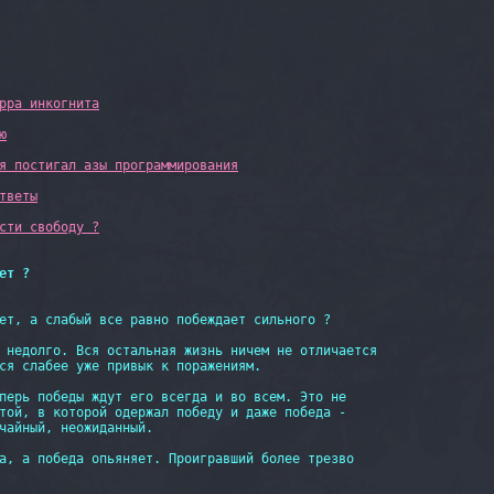
рра инкогнита
ю
я постигал азы программирования
тветы
сти свободу ?
ет ?
ет, а слабый все равно побеждает сильного ?

 недолго. Вся остальная жизнь ничем не отличается

ся слабее уже привык к поражениям.

перь победы ждут его всегда и во всем. Это не

той, в которой одержал победу и даже победа -

чайный, неожиданный.

а, а победа опьяняет. Проигравший более трезво
