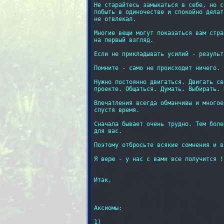
Не старайтесь замыкаться в себе, но с
побыть в одиночестве и спокойно делат
не отвлекал.

Многие вещи могут показаться вам стра
на первый взгляд.

Если не прикладывать усилий - результ
Помните - само не происходит ничего.

Нужно постоянно двигаться. Двигать св
проекте. Общаться. Думать. Выбирать. 
Впечатления всегда обманчивы и многое
спустя время.

Сначала бывает очень трудно. Тем боле
для вас.

Поэтому отбросьте всякие сомнения и в
Я верю - у нас с вами все получится !!
Итак,

Аксиомы:

1)
