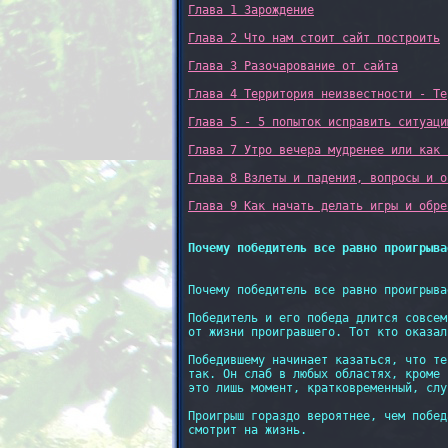
Глава 1 Зарождение
Глава 2 Что нам стоит сайт построить
Глава 3 Разочарование от сайта
Глава 4 Территория неизвестности - Те
Глава 5 - 5 попыток исправить ситуаци
Глава 7 Утро вечера мудренее или как 
Глава 8 Взлеты и падения, вопросы и о
Глава 9 Как начать делать игры и обре
Почему победитель все равно проигрыва
Почему победитель все равно проигрыва
Победитель и его победа длится совсем
от жизни проигравшего. Тот кто оказал
Победившему начинает казаться, что те
так. Он слаб в любых областях, кроме 
это лишь момент, кратковременный, слу
Проигрыш гораздо вероятнее, чем побед
смотрит на жизнь.
