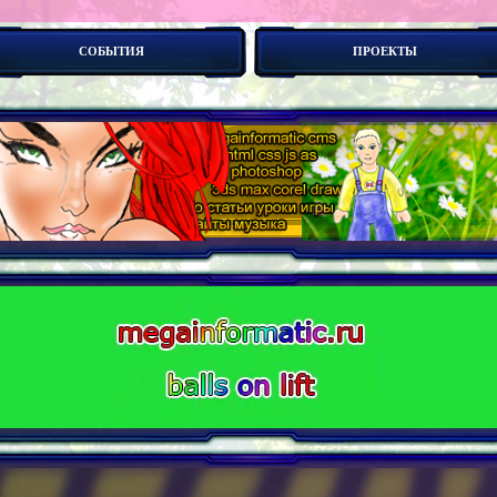
СОБЫТИЯ
ПРОЕКТЫ
боты. Новые концепии создания сайтов - дескриптивно-субтр_