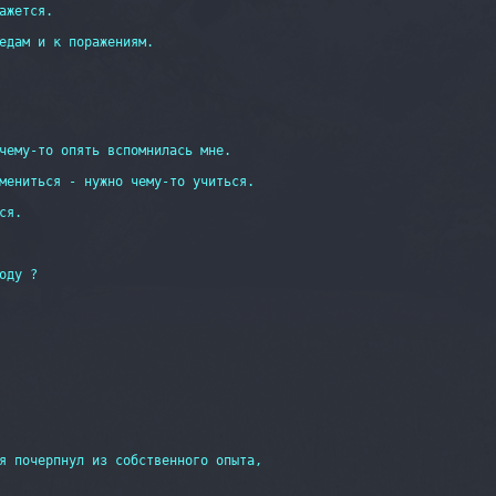
ажется. 

едам и к поражениям.

чему-то опять вспомнилась мне.

мениться - нужно чему-то учиться.

я.

ду ?

я почерпнул из собственного опыта,
