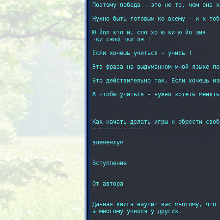
Поэтому победа - это не то, чем она к
Нужно быть готовым ко всему - и к поб
Ю йол кто и, сло хо ю ки ю йо шиэ

тки сэлф тки лэ !

Если хочешь учиться - учись !

Эта фраза на выдуманном мной языке по
Это действительно так. Если хочешь из
А чтобы учиться - нужно хотеть менятьс
Как начать делать игры и обрести свобо
---------------

элементум

Вступление

От автора

Данная книга научит вас многому, что 
а многому учился у других.
