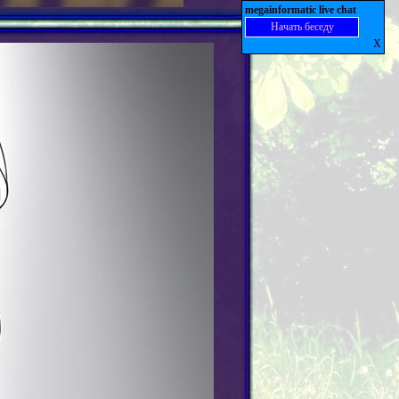
megainformatic live chat
Начать беседу
X