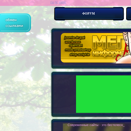
ria pc game
ФОРУМ
> :
Современные сайты - это бестелесные ро