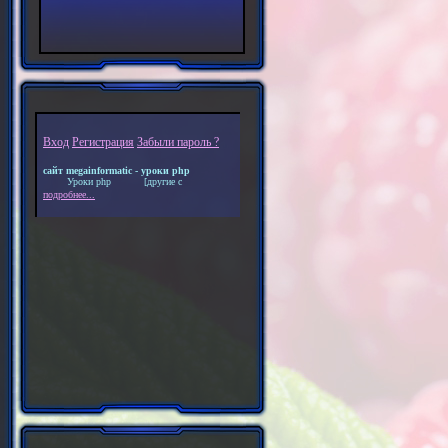
Вход
Регистрация
Забыли пароль ?
сайт megainformatic - уроки php
Уроки php [другие с
подробнее...