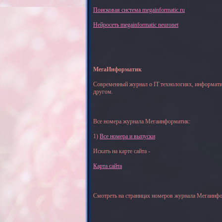
Поисковая система megainformatic.ru
Нейросеть megainformatic neuronet
МегаИнформатик
Современный журнал о IT технологиях, информати
другом.
Все номера журнала Мегаинформатик:
1)
Все номера и выпуски
Искать на карте сайта -
Карта сайта
Смотреть на страницах номеров журнала Мегаинфо