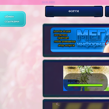
ria pc game
ФОРУМ
> :
Современные сайты - это бестелесные р