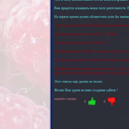
Вам придется осваивать новое поле деятельности.
На первое время нужно обзавестить хотя бы таким
- Набор разработчика DENWER Дмитрия Котерова
- Программа для работы по FTP - FileZilla;
- Редактор текста и кода - Notepad++;
- Информационные сайты и материалы по php, my sql, 
- Статьи на различную тематику посвященную сай
- Информационные материалы и продукты - текстов
области, для которой Вы планируете создать Ваш са
Этот список еще далеко не полон.
Желаю Вам удачи на ниве создания сайтов !
оцените статью:
0
0