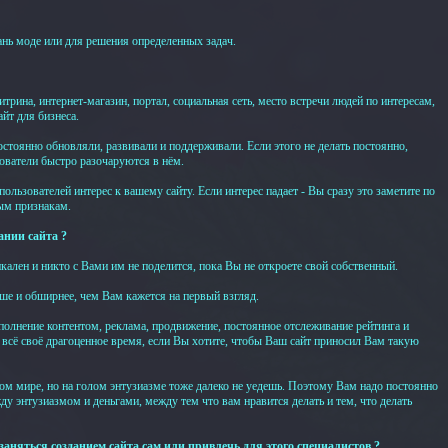
ань моде или для решения определенных задач.
ина, интернет-магазин, портал, социальная сеть, место встречи людей по интересам,
айт для бизнеса.
остоянно обновляли, развивали и поддерживали. Если этого не делать постоянно,
ователи быстро разочаруются в нём.
льзователей интерес к вашему сайту. Если интерес падает - Вы сразу это заметите по
ным признакам.
ании сайта ?
икален и никто с Вами им не поделится, пока Вы не откроете свой собственный.
ьше и обширнее, чем Вам кажется на первый взгляд.
аполнение контентом, реклама, продвижение, постоянное отслеживание рейтинга и
 всё своё драгоценное время, если Вы хотите, чтобы Ваш сайт приносил Вам такую
ом мире, но на голом энтузиазме тоже далеко не уедешь. Поэтому Вам надо постоянно
у энтузиазмом и деньгами, между тем что вам нравится делать и тем, что делать
 заняться созданием сайта сам или привлечь для этого специалистов ?