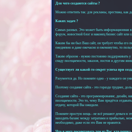
Для чего создаются сайты ?
Можно ответить так: для рекламы, престижа, как д
Каких задач ?
Самых разных. Это может быть информационная витр
форум, новостной блог и наконец бизнес сайт или с
Каким бы ни был Ваш сайт, он требует чтобы его п
ежедневно и даже ежечасно и ежеминутно, то польз
Таким образом - нужно постоянно поддерживать у по
спаду посещаемости, заказов, постов и другим яв
Существует ли какой-то секрет успеха при созд
Разумеется да. Но помните одно - у каждого он ун
Поэтому создание сайта - это гораздо труднее, дол
Создание сайта - это программирование, дизайн, н
посещаемости. Это то, чему Вам придётся отдавать
отдачу, которой Вы ожидали.
Помните простую вещь - не всё решают деньги в эт
находить баланс между затратами и прибылью, межд
необходимо, даже если это Вам не нравится.
Что я могу посоветовать тем из Вас, кто решил