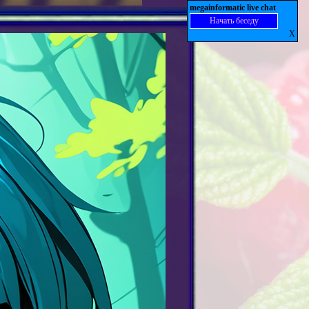
megainformatic live chat
Начать беседу
X