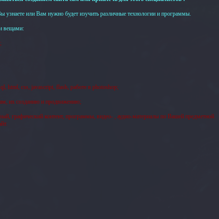
 Вы узнаете или Вам нужно будет изучить различные технологии и программы.
и вещами:
;
html, css, javascript, flash, работе в photoshop;
там, их созданию и продвижению;
ый, графический контент, программы, видео- , аудио-материалы по Вашей предметной
йт.