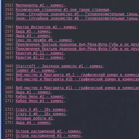
152) 
Миллинелла #2 - комикс
,

153) 
Космические странники #1 они такие странные
,

154) 
Энни: Случайное знакомство #5 - Головокружительные танцы
155) 
Энни: Случайное знакомство #6 - Головокружительные танцы
156) 
Вектор Инспектор #2 - комикс
,

157) 
Дыра #5 - комикс
,

158) 
Дыра #3 - комикс
,

159) 
Секс по дружбе #6 - комикс
,

160) 
Приключения братьев драконов Анд-Рёна-Шупа-Губы и их дру
161) 
Приключения братьев драконов Анд-Рёна-Шупа-Губы и их дру
162) 
Квантум #2.11 - комикс
,

163) 
Квантум #2.12 - комикс
,

164) 
Starcraft - Звездное ремесло #1 - комикс
,

165) 
Summer #1 - комикс
,

166) 
Веб-мастер и Маргарита #9.2 - графический роман в комикс
167) 
Веб-мастер и Маргарита #10 - графический роман в комикса
168) 
Веб-мастер и Маргарита #11 - графический роман в комикса
169) 
Дыра #1 - комикс
,

170) 
Кибер Неон #2 - комикс
,

171) 
Кибер Неон #3 - комикс
,

172) 
Crazy X #5 - 18+ комикс
,

173) 
Crazy X #6 - 18+ комикс
,

174) 
Деловые роботы #1
,

175) 
Дыра #4 - комикс
,

176) 
Остров наслаждений #2 - комикс
,

177) 
Остров наслаждений #3 - комикс
,
