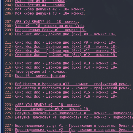
203) 
Рыжая бестия #3 - комикс
,

204) 
Рыжая бестия #4 - комикс
,

205) 
Моя кибер девушка #2 - 18+ комикс
,

206) 
Моя кибер девушка #3 - 18+ комикс
,

207) 
ARE YOU READY? #6 - 18+ комикс
,

208) 
Vida #2 - 18+ комикс по игре Vida
,

209) 
Несравненная Рокси #1 - комикс 18+
,

210) 
Сикс Икс Икс - Двойное дно (6xx) #8 - комикс 18+
,

211) 
Сикс Икс Икс - Двойное дно (6xx) #9 - комикс 18+
,

212) 
Сикс Икс Икс - Двойное дно (6xx) #10 - комикс 18+
,

213) 
Сикс Икс Икс - Двойное дно (6xx) #11 - комикс 18+
,

214) 
Сикс Икс Икс - Двойное дно (6xx) #12 - комикс 18+
,

215) 
Сикс Икс Икс - Двойное дно (6xx) #13 - комикс 18+
,

216) 
Сикс Икс Икс - Двойное дно (6xx) #14 - комикс 18+
,

217) 
Твое будущее #1 - комикс
,

218) 
Кыся #3 - комикс фэнтези
,

219) 
Веб-Мастер и Маргарита #13 - комикс - графический роман
,

220) 
Веб-Мастер и Маргарита #14 - комикс - графический роман
,

221) 
Сикс Икс Икс - Двойное дно (6xx) #15 - комикс 18+
,

222) 
Сикс Икс Икс - Двойное дно (6xx) #16 - комикс 18+
,

223) 
>ARE YOU READY? #7 - 18+ комикс
,

224) 
Остров наслаждений #8.2 - комикс 18+
,

225) 
Девушка Прасковья из Подмосковья #1 - комикс - Подмосков
226) 
Девушка Прасковья из Подмосковья #2 - комикс - Подмосков
227) 
Бюро медвежьих услуг #1 - Продвижение в соцсетях: Живая 
228) 
Бюро медвежьих услуг #2 - Продвижение в соцсетях: Живая 