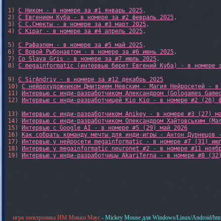
1) 
С Ником - в номере за #1 январь 2025
, 

2) 
С Евгением Куба - в номере за #2 февраль 2025
, 

3) 
С С.Смекты - в номере за #3 март 2025
, 

4) 
С Kipar - в номере за #4 апрель 2025
, 

5) 
С Рафаэлем - в номере за #5 май 2025
, 

6) 
С Вовой Рыбонавтом - в номере за #6 июнь 2025
, 

7) 
Со Slava Gris - в номере за #7 июль 2025
, 

8) 
С megainformatic (интервью берет Евгений Куба) - в номере 
9) 
С SirAndriy - в номере за #12 декабрь 2025
10) 
С нейрохудожником Дмитрием Невским - Магия Нейросетей - в
11) 
Интервью с инди-разработчиком Александром (Gologames Game
12) 
Интервью с инди-разработчицей Kio Kio - в номере #2 (26) 
13) 
Интервью с инди-разработчиком Anikey - в номере #3 (27) м
14) 
Интервью с инди-разработчиком Олександром Хайтовським (Ma
15) 
Интервью с Google AI - в номере #5 (29) май 2026
16) 
Как собрать команду мечты для инди-игры - Антон Дурнецов 
17) 
Интервью у нейросети megainformatic - в номере #7 (31) ию
18) 
Интервью у megainformatic neuronet #2 - в номере #11 нояб
19) 
Интервью у инди-разработчицы AkariTerna - в номере #8 (32
игра электроника ИМ Микки Маус
- Mickey Mouse для Windows/Linux/Android/htm