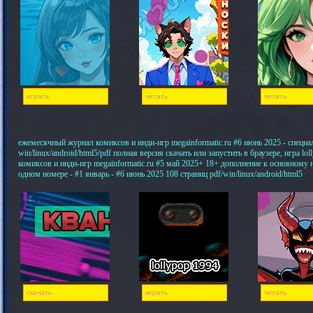
играть
читать
читать
ежемесячный журнал комиксов и инди-игр megainformatic.ru #6 июнь 2025 - специ
win/linux/android/html5/pdf полная версия скачать или запустить в браузере, игра 
комиксов и инди-игр megainformatic.ru #5 май 2025+ 18+ дополнение к основному
одном номере - #1 январь - #6 июнь 2025 108 страниц pdf/win/linux/android/html5
скачать
играть
читать