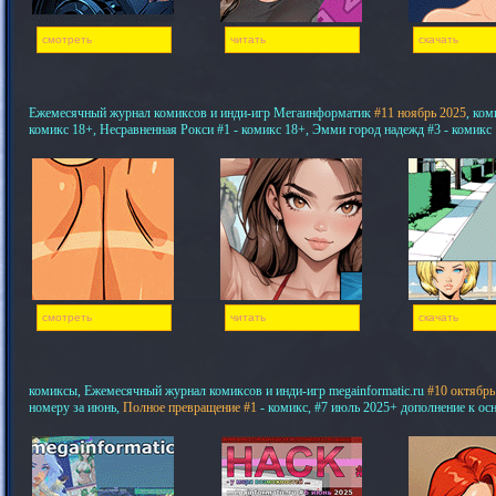
смотреть
читать
скачать
Ежемесячный журнал комиксов и инди-игр Мегаинформатик
#11 ноябрь 2025
, ком
комикс 18+, Несравненная Рокси #1 - комикс 18+, Эмми город надежд #3 - комикс
смотреть
читать
скачать
комиксы, Ежемесячный журнал комиксов и инди-игр megainformatic.ru
#10 октябрь
номеру за июнь,
Полное превращение #1
- комикс, #7 июль 2025+ дополнение к ос