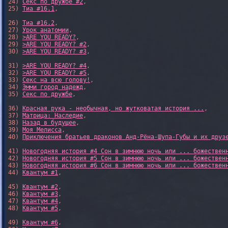
24) 
Секс по дружбе #2
,

25) 
Тиа #16.1
,

26) 
Тиа #16.2
,

27) 
Урок анатомии
,

28) 
>ARE YOU READY?
,

29) 
>ARE YOU READY? #2
,

30) 
>ARE YOU READY? #3
,

31) 
>ARE YOU READY? #4
,

32) 
>ARE YOU READY? #5
,

33) 
Секс на всю голову!
,

34) 
Эмми город надежд
,

35) 
Секс по дружбе
,

36) 
Красная рука - необычная, но жутковатая история ...
,

37) 
Матрица: Наследие
, 

38) 
Назад в будущее
, 

39) 
Моя Мелисса
, 

40) 
Приключения братьев драконов Анд-Рёна-Шупа-Губы и их друз
41) 
Новогодняя история #4 Сон в зимнюю ночь или ... божествен
42) 
Новогодняя история #5 Сон в зимнюю ночь или ... божествен
43) 
Новогодняя история #6 Сон в зимнюю ночь или ... божествен
44) 
Квантум #1
,

45) 
Квантум #2
,

46) 
Квантум #3
,

47) 
Квантум #4
,

48) 
Квантум #5
,

49) 
Квантум #6
,
