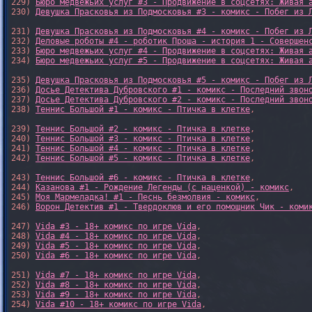
229) 
Бюро медвежьих услуг #3 - Продвижение в соцсетях: Живая 
230) 
Девушка Прасковья из Подмосковья #3 - комикс - Побег из 
231) 
Девушка Прасковья из Подмосковья #4 - комикс - Побег из 
232) 
Деловые роботы #4 - роботик Проша - история 1 - Совершен
233) 
Бюро медвежьих услуг #4 - Продвижение в соцсетях: Живая 
234) 
Бюро медвежьих услуг #5 - Продвижение в соцсетях: Живая 
235) 
Девушка Прасковья из Подмосковья #5 - комикс - Побег из 
236) 
Досье Детектива Дубровского #1 - комикс - Последний звон
237) 
Досье Детектива Дубровского #2 - комикс - Последний звон
238) 
Теннис Большой #1 - комикс - Птичка в клетке
,

239) 
Теннис Большой #2 - комикс - Птичка в клетке
,

240) 
Теннис Большой #3 - комикс - Птичка в клетке
,

241) 
Теннис Большой #4 - комикс - Птичка в клетке
,

242) 
Теннис Большой #5 - комикс - Птичка в клетке
,

243) 
Теннис Большой #6 - комикс - Птичка в клетке
,

244) 
Казанова #1 - Рождение Легенды (с наценкой) - комикс
,

245) 
Моя Мармеладка! #1 - Песнь безмолвия - комикс
,

246) 
Ворон Детектив #1 - Твердоклюв и его помощник Чик - коми
247) 
Vida #3 - 18+ комикс по игре Vida
,

248) 
Vida #4 - 18+ комикс по игре Vida
,

249) 
Vida #5 - 18+ комикс по игре Vida
,

250) 
Vida #6 - 18+ комикс по игре Vida
,

251) 
Vida #7 - 18+ комикс по игре Vida
,

252) 
Vida #8 - 18+ комикс по игре Vida
,

253) 
Vida #9 - 18+ комикс по игре Vida
,

254) 
Vida #10 - 18+ комикс по игре Vida
,
