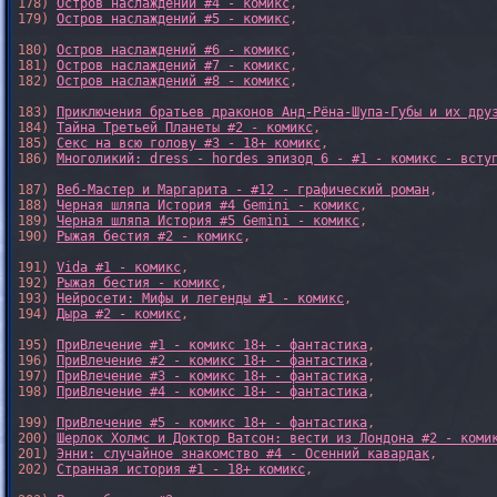
178) 
Остров наслаждений #4 - комикс
,

179) 
Остров наслаждений #5 - комикс
,

180) 
Остров наслаждений #6 - комикс
,

181) 
Остров наслаждений #7 - комикс
,

182) 
Остров наслаждений #8 - комикс
,

183) 
Приключения братьев драконов Анд-Рёна-Шупа-Губы и их дру
184) 
Тайна Третьей Планеты #2 - комикс
,

185) 
Секс на всю голову #3 - 18+ комикс
,

186) 
Многоликий: dress - hordes эпизод 6 - #1 - комикс - всту
187) 
Веб-Мастер и Маргарита - #12 - графический роман
,

188) 
Черная шляпа История #4 Gemini - комикс
,

189) 
Черная шляпа История #5 Gemini - комикс
,

190) 
Рыжая бестия #2 - комикс
,

191) 
Vida #1 - комикс
,

192) 
Рыжая бестия - комикс
,

193) 
Нейросети: Мифы и легенды #1 - комикс
,

194) 
Дыра #2 - комикс
,

195) 
ПриВлечение #1 - комикс 18+ - фантастика
,

196) 
ПриВлечение #2 - комикс 18+ - фантастика
,

197) 
ПриВлечение #3 - комикс 18+ - фантастика
,

198) 
ПриВлечение #4 - комикс 18+ - фантастика
,

199) 
ПриВлечение #5 - комикс 18+ - фантастика
,

200) 
Шерлок Холмс и Доктор Ватсон: вести из Лондона #2 - коми
201) 
Энни: случайное знакомство #4 - Осенний кавардак
,

202) 
Странная история #1 - 18+ комикс
,
