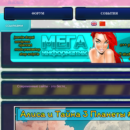
ria pc game
ФОРУМ
СОБЫТИЯ
> :
Современные сайты - это бестелесные роботы. Новые концепии создания с