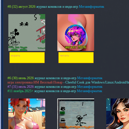
#8 (32) август 2026
журнал комиксов и инди-игр
Мегаинформатик
играть
читать
#6 (30) июнь 2026
журнал комиксов и инди-игр
Мегаинформатик
игра электроника ИМ Веселый Повар
- Cheeful Cook для Windows/Linux/Android/h
#7 (31) июль 2026
журнал комиксов и инди-игр
Мегаинформатик
#11 ноябрь 2025+
журнал комиксов и инди-игр
Мегаинформатик