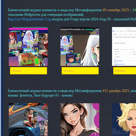
Ежемесячный журнал комиксов и инди-игр Мегаинформатик
#9 сентябрь 2025+
,
#1
локальная Нейросеть для генерации изображений,
Img Gen Megainformatic Log
модуль для Forge версии 2024-Aug-10 - локальной Не
читать
читать
скачать
Ежемесячный журнал комиксов и инди-игр Мегаинформатик
#12 декабрь 2025
, ко
комикс фэнтези, Твое будущее #1 - комикс