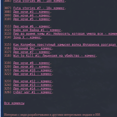
306) 
Futa stories #6 - 18+ комикс
,

307) 
Futa stories #7 - 18+ комикс
,

308) 
Две ночи #3 - комикс
,

309) 
Две ночи #4 - комикс
,

310) 
Две ночи #5 - комикс
,

311) 
Две ночи #6 - комикс
,

312) 
Вайн энд Вайна #1 - комикс
,

313) 
Пир во время чумы #1: Нейросеть которая умела все - коми
314) 
Зона X - комикс
,

315) 
Как Коломбок преступный замысел волка Иллариона разгадал
316) 
Весенний бег - комикс
,

317) 
Две ночи #7 - комикс
,

318) 
Win to Kill #1: Лицензия на убийство - комикс
,

319) 
Две ночи #8 - комикс
,

320) 
Две ночи #9 - комикс
,

321) 
Две ночи #10 - комикс
,

322) 
Две ночи #11 - комикс
,

323) 
Две ночи #12 - комикс
,

324) 
Две ночи #13 - комикс
,

325) 
Две ночи #14 - комикс
,

326) 
Cyber war #1 - комикс
,

Все комиксы
Интервью с инди-разработчиками и другими интересными людьми и ИИ: