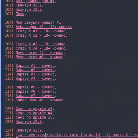
100) 
6xx Двойное дно #1
,

101) 
Квантум #2.2
,

102) 
Квантум #2.3
,

103) 
Пляж
,

104) 
Моя девушка ниндзя #1
,

105) 
Амбассадор #1 - 18+ комикс
,

106) 
Crazy X #1 - 18+ комикс
,

107) 
Crazy X #2 - 18+ комикс
,

108) 
Crazy X #3 - 18+ комикс
,

109) 
Crazy X #4 - 18+ комикс
,

110) 
Демон огня #1 - комикс
,

111) 
Демон огня #2 - комикс
,

112) 
Зараза #1 - комикс
,

113) 
Зараза #2 - комикс
,

114) 
Зараза #3 - комикс
,

115) 
Зараза #4 - комикс
,

116) 
Зараза #5 - комикс
,

117) 
Зараза #6 - комикс
,

118) 
Зараза #7 - комикс
,

119) 
Кибер Неон #1 - комикс
,

120) 
Секс по дружбе #3
,

121) 
Секс по дружбе #4
,

122) 
Секс по дружбе #5
,

123) 
Квантум #2.8
,

124) 
Квантум #2.9
,

125) 
Tia - everybody wants to rule the world - #2 часть 2 - к