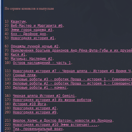
По сериям комиксов и выпускам
1) 
Квантум
, 

2) 
Веб-Мастер и Маргарита #6
, 

3) 
Эмми город надежд #3
, 

4) 
6xx - Двойное дно
, 

5) 
Новогодняя история #1
, 

6) 
Однажды лунной ночью #2
, 

7) 
Приключения братьев драконов Анд-Рёна-Шупа-Губы и их друзе
8) 
Кыся #1
, 

9) 
Матрица: Наследие #2
, 

10) 
Остров наслаждений - часть 1
, 

11) 
Новогодняя история #7 - Черная шляпа - История #1 Время Ч
,
12) 
Сонный пляж
, 

13) 
Деловые роботы #3 - роботик Проша - история 1 - Совершенс
14) 
Деловые роботы #2 - роботик Проша - история 1 - Совершенс
15) 
Деловые роботы #1 - комикс
,

16) 
Черная шляпа История #2 Gemini
,

17) 
Новогодняя история #3 Из жизни роботов
,

18) 
История #10 Йога
,

19) 
Новогодняя история #2
,

20) 
Новогодняя история #9
,

21) 
Шерлок Холмс и Доктор Ватсон: новости из Лондона
,

22) 
Новогодняя история #10 Эмми встречает ...
,

23) 
Тиа, провинциальный врач
,
