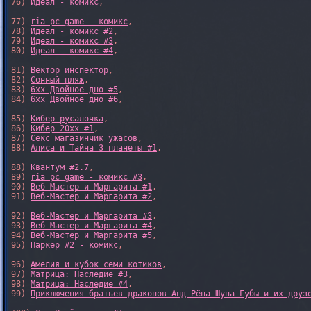
76) 
Идеал - комикс
,

77) 
ria pc game - комикс
,

78) 
Идеал - комикс #2
,

79) 
Идеал - комикс #3
,

80) 
Идеал - комикс #4
,

81) 
Вектор инспектор
,

82) 
Сонный пляж
,

83) 
6xx Двойное дно #5
,

84) 
6xx Двойное дно #6
,

85) 
Кибер русалочка
,

86) 
Кибер 20xx #1
,

87) 
Секс магазинчик ужасов
,

88) 
Алиса и Тайна 3 планеты #1
,

88) 
Квантум #2.7
,

89) 
ria pc game - комикс #3
,

90) 
Веб-Мастер и Маргарита #1
,

91) 
Веб-Мастер и Маргарита #2
,

92) 
Веб-Мастер и Маргарита #3
,

93) 
Веб-Мастер и Маргарита #4
,

94) 
Веб-Мастер и Маргарита #5
,

95) 
Паркер #2 - комикс
,

96) 
Амелия и кубок семи котиков
,

97) 
Матрица: Наследие #3
, 

98) 
Матрица: Наследие #4
, 

99) 
Приключения братьев драконов Анд-Рёна-Шупа-Губы и их друз