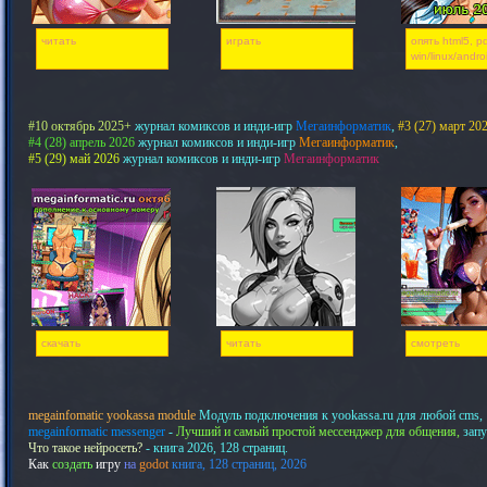
читать
играть
опять html5, pd
win/linux/andro
#10 октябрь 2025+
журнал комиксов и инди-игр
Мегаинформатик
,
#3 (27) март 20
#4 (28) апрель 2026
журнал комиксов и инди-игр
Мегаинформатик
,
#5 (29) май 2026
журнал комиксов и инди-игр
Мегаинформатик
скачать
читать
смотреть
megainfomatic yookassa module
Модуль подключения к yookassa.ru для любой cms,
megainformatic messenger
-
Лучший и самый простой мессенджер для общения,
запу
Что такое нейросеть?
- книга 2026, 128 страниц.
Как
создать
игру
на
godot
книга, 128 страниц, 2026