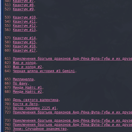
50) 
Квантум #7
,

51) 
Квантум #8
,

52) 
Квантум #9
,

53) 
Квантум #10
,

54) 
Квантум #11
,

55) 
Квантум #12
,

56) 
Квантум #13
,

57) 
Квантум #14
,

58) 
Квантум #15
,

59) 
Квантум #16
,

60) 
Квантум #17
,

61) 
Приключения братьев драконов Анд-Рёна-Шупа-Губы и их друз
62) 
Жар и холод
,

63) 
Жар и холод #2
,

64) 
Черная шляпа история #3 Gemini
,

65) 
Миллинелла
,

66) 
По фану
,

67) 
Минди Найтс #1
,

68) 
Минди Найтс #2
,

69) 
День святого валентина
,

70) 
Костя и Лето
,

71) 
Ветер перемен 2125 #1
,

72) 
Приключения братьев драконов Анд-Рёна-Шупа-Губы и их друз
73) 
Приключения братьев драконов Анд-Рёна-Шупа-Губы и их друз
74) 
Приключения братьев драконов Анд-Рёна-Шупа-Губы и их друз
75) 
Энни: Случайное знакомство
,
