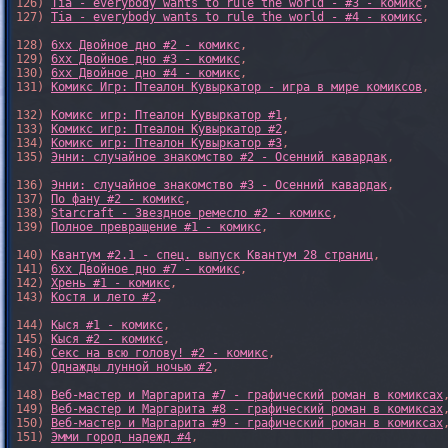
126) 
Tia - everybody wants to rule the world - #3 - комикс
,

127) 
Tia - everybody wants to rule the world - #4 - комикс
,

128) 
6xx Двойное дно #2 - комикс
,

129) 
6xx Двойное дно #3 - комикс
,

130) 
6xx Двойное дно #4 - комикс
,

131) 
Комикс Игр: Птеалон Кувыркатор - игра в мире комиксов
,

132) 
Комикс игр: Птеалон Кувыркатор #1
,

133) 
Комикс игр: Птеалон Кувыркатор #2
,

134) 
Комикс игр: Птеалон Кувыркатор #3
,

135) 
Энни: случайное знакомство #2 - Осенний кавардак
,

136) 
Энни: случайное знакомство #3 - Осенний кавардак
,

137) 
По фану #2 - комикс
,

138) 
Starcraft - Звездное ремесло #2 - комикс
,

139) 
Полное превращение #1 - комикс
,

140) 
Квантум #2.1 - спец. выпуск Квантум 28 страниц
,

141) 
6xx Двойное дно #7 - комикс
,

142) 
Хрень #1 - комикс
,

143) 
Костя и лето #2
,

144) 
Кыся #1 - комикс
,

145) 
Кыся #2 - комикс
,

146) 
Секс на всю голову! #2 - комикс
,

147) 
Однажды лунной ночью #2
,

148) 
Веб-мастер и Маргарита #7 - графический роман в комиксах
,
149) 
Веб-мастер и Маргарита #8 - графический роман в комиксах
,
150) 
Веб-мастер и Маргарита #9 - графический роман в комиксах
,
151) 
Эмми город надежд #4
,
