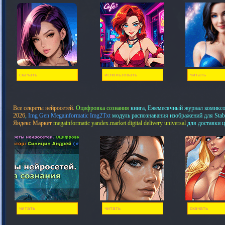
скачать
использовать
читать
Все секреты нейросетей.
Оцифровка сознания
книга, Ежемесячный журнал комикс
2026
,
Img Gen Megainformatic Img2Txt
модуль распознавания изображений для Stab
Яндекс Маркет
megainformatic yandex.market digital delivery universal
для доставки 
читать
читать
скачать