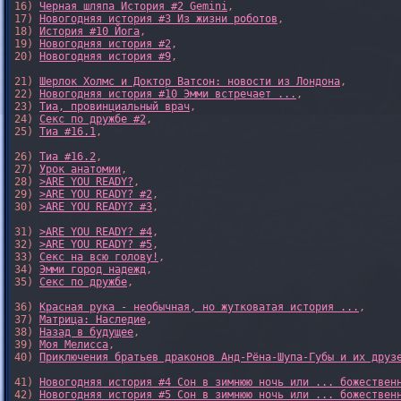
16) 
Черная шляпа История #2 Gemini
,

17) 
Новогодняя история #3 Из жизни роботов
,

18) 
История #10 Йога
,

19) 
Новогодняя история #2
,

20) 
Новогодняя история #9
,

21) 
Шерлок Холмс и Доктор Ватсон: новости из Лондона
,

22) 
Новогодняя история #10 Эмми встречает ...
,

23) 
Тиа, провинциальный врач
,

24) 
Секс по дружбе #2
,

25) 
Тиа #16.1
,

26) 
Тиа #16.2
,

27) 
Урок анатомии
,

28) 
>ARE YOU READY?
,

29) 
>ARE YOU READY? #2
,

30) 
>ARE YOU READY? #3
,

31) 
>ARE YOU READY? #4
,

32) 
>ARE YOU READY? #5
,

33) 
Секс на всю голову!
,

34) 
Эмми город надежд
,

35) 
Секс по дружбе
,

36) 
Красная рука - необычная, но жутковатая история ...
,

37) 
Матрица: Наследие
, 

38) 
Назад в будущее
, 

39) 
Моя Мелисса
, 

40) 
Приключения братьев драконов Анд-Рёна-Шупа-Губы и их друз
41) 
Новогодняя история #4 Сон в зимнюю ночь или ... божествен
42) 
Новогодняя история #5 Сон в зимнюю ночь или ... божествен