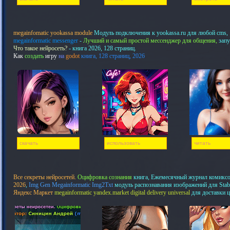
megainfomatic yookassa module
Модуль подключения к yookassa.ru для любой cms,
megainformatic messenger
-
Лучший и самый простой мессенджер для общения,
запу
Что такое нейросеть?
- книга 2026, 128 страниц.
Как
создать
игру
на
godot
книга, 128 страниц, 2026
скачать
использовать
читать
Все секреты нейросетей.
Оцифровка сознания
книга, Ежемесячный журнал комикс
2026
,
Img Gen Megainformatic Img2Txt
модуль распознавания изображений для Stab
Яндекс Маркет
megainformatic yandex.market digital delivery universal
для доставки 