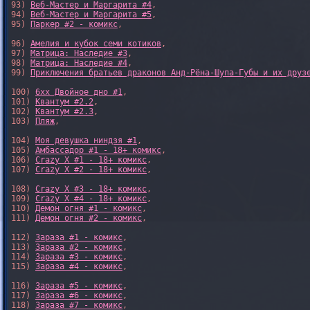
93) 
Веб-Мастер и Маргарита #4
,

94) 
Веб-Мастер и Маргарита #5
,

95) 
Паркер #2 - комикс
,

96) 
Амелия и кубок семи котиков
,

97) 
Матрица: Наследие #3
, 

98) 
Матрица: Наследие #4
, 

99) 
Приключения братьев драконов Анд-Рёна-Шупа-Губы и их друз
100) 
6xx Двойное дно #1
,

101) 
Квантум #2.2
,

102) 
Квантум #2.3
,

103) 
Пляж
,

104) 
Моя девушка ниндзя #1
,

105) 
Амбассадор #1 - 18+ комикс
,

106) 
Crazy X #1 - 18+ комикс
,

107) 
Crazy X #2 - 18+ комикс
,

108) 
Crazy X #3 - 18+ комикс
,

109) 
Crazy X #4 - 18+ комикс
,

110) 
Демон огня #1 - комикс
,

111) 
Демон огня #2 - комикс
,

112) 
Зараза #1 - комикс
,

113) 
Зараза #2 - комикс
,

114) 
Зараза #3 - комикс
,

115) 
Зараза #4 - комикс
,

116) 
Зараза #5 - комикс
,

117) 
Зараза #6 - комикс
,

118) 
Зараза #7 - комикс
,
