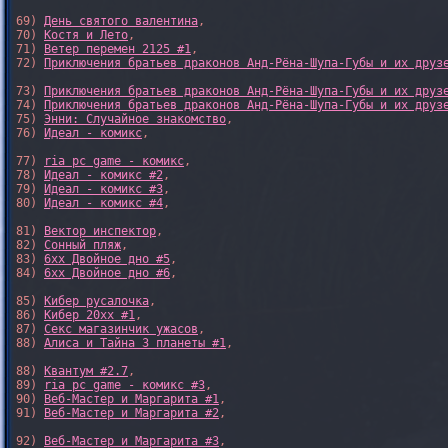
69) 
День святого валентина
,

70) 
Костя и Лето
,

71) 
Ветер перемен 2125 #1
,

72) 
Приключения братьев драконов Анд-Рёна-Шупа-Губы и их друз
73) 
Приключения братьев драконов Анд-Рёна-Шупа-Губы и их друз
74) 
Приключения братьев драконов Анд-Рёна-Шупа-Губы и их друз
75) 
Энни: Случайное знакомство
,

76) 
Идеал - комикс
,

77) 
ria pc game - комикс
,

78) 
Идеал - комикс #2
,

79) 
Идеал - комикс #3
,

80) 
Идеал - комикс #4
,

81) 
Вектор инспектор
,

82) 
Сонный пляж
,

83) 
6xx Двойное дно #5
,

84) 
6xx Двойное дно #6
,

85) 
Кибер русалочка
,

86) 
Кибер 20xx #1
,

87) 
Секс магазинчик ужасов
,

88) 
Алиса и Тайна 3 планеты #1
,

88) 
Квантум #2.7
,

89) 
ria pc game - комикс #3
,

90) 
Веб-Мастер и Маргарита #1
,

91) 
Веб-Мастер и Маргарита #2
,

92) 
Веб-Мастер и Маргарита #3
,
