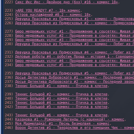
222) 
Сикс Икс Икс - Двойное дно (6xx) #16 - комикс 18+
,

223) 
>ARE YOU READY? #7 - 18+ комикс
,

224) 
Остров наслаждений #8.2 - комикс 18+
,

225) 
Девушка Прасковья из Подмосковья #1 - комикс - Подмосков
226) 
Девушка Прасковья из Подмосковья #2 - комикс - Подмосков
227) 
Бюро медвежьих услуг #1 - Продвижение в соцсетях: Живая 
228) 
Бюро медвежьих услуг #2 - Продвижение в соцсетях: Живая 
229) 
Бюро медвежьих услуг #3 - Продвижение в соцсетях: Живая 
230) 
Девушка Прасковья из Подмосковья #3 - комикс - Побег из 
231) 
Девушка Прасковья из Подмосковья #4 - комикс - Побег из 
232) 
Деловые роботы #4 - роботик Проша - история 1 - Совершен
233) 
Бюро медвежьих услуг #4 - Продвижение в соцсетях: Живая 
234) 
Бюро медвежьих услуг #5 - Продвижение в соцсетях: Живая 
235) 
Девушка Прасковья из Подмосковья #5 - комикс - Побег из 
236) 
Досье Детектива Дубровского #1 - комикс - Последний звон
237) 
Досье Детектива Дубровского #2 - комикс - Последний звон
238) 
Теннис Большой #1 - комикс - Птичка в клетке
,

239) 
Теннис Большой #2 - комикс - Птичка в клетке
,

240) 
Теннис Большой #3 - комикс - Птичка в клетке
,

241) 
Теннис Большой #4 - комикс - Птичка в клетке
,

242) 
Теннис Большой #5 - комикс - Птичка в клетке
,

243) 
Теннис Большой #6 - комикс - Птичка в клетке
,

244) 
Казанова #1 - Рождение Легенды (с наценкой) - комикс
,

245) 
Моя Мармеладка! #1 - Песнь безмолвия - комикс
,

246) 
Ворон Детектив #1 - Твердоклюв и его помощник Чик - коми