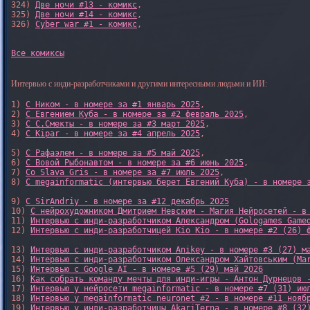
324) 
Две ночи #13 - комикс
,

325) 
Две ночи #14 - комикс
,

326) 
Cyber war #1 - комикс
,

Все комиксы
Интервью с инди-разработчиками и другими интересными людьми и ИИ:
1) 
С Ником - в номере за #1 январь 2025
, 

2) 
С Евгением Куба - в номере за #2 февраль 2025
, 

3) 
С С.Смекты - в номере за #3 март 2025
, 

4) 
С Kipar - в номере за #4 апрель 2025
, 

5) 
С Рафаэлем - в номере за #5 май 2025
, 

6) 
С Вовой Рыбонавтом - в номере за #6 июнь 2025
, 

7) 
Со Slava Gris - в номере за #7 июль 2025
, 

8) 
С megainformatic (интервью берет Евгений Куба) - в номере 
9) 
С SirAndriy - в номере за #12 декабрь 2025
10) 
С нейрохудожником Дмитрием Невским - Магия Нейросетей - в
11) 
Интервью с инди-разработчиком Александром (Gologames Game
12) 
Интервью с инди-разработчицей Kio Kio - в номере #2 (26) 
13) 
Интервью с инди-разработчиком Anikey - в номере #3 (27) м
14) 
Интервью с инди-разработчиком Олександром Хайтовським (Ma
15) 
Интервью с Google AI - в номере #5 (29) май 2026
16) 
Как собрать команду мечты для инди-игры - Антон Дурнецов 
17) 
Интервью у нейросети megainformatic - в номере #7 (31) ию
18) 
Интервью у megainformatic neuronet #2 - в номере #11 нояб
19) 
Интервью у инди-разработчицы AkariTerna - в номере #8 (32