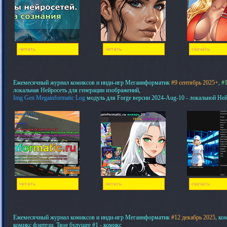
читать
читать
скачать
Ежемесячный журнал комиксов и инди-игр Мегаинформатик
#9 сентябрь 2025+
,
#1
локальная Нейросеть для генерации изображений,
Img Gen Megainformatic Log
модуль для Forge версии 2024-Aug-10 - локальной Не
читать
читать
скачать
Ежемесячный журнал комиксов и инди-игр Мегаинформатик
#12 декабрь 2025
, ко
комикс фэнтези, Твое будущее #1 - комикс