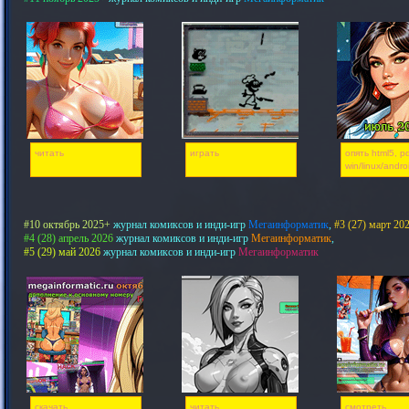
читать
играть
опять html5, pd
win/linux/andro
#10 октябрь 2025+
журнал комиксов и инди-игр
Мегаинформатик
,
#3 (27) март 20
#4 (28) апрель 2026
журнал комиксов и инди-игр
Мегаинформатик
,
#5 (29) май 2026
журнал комиксов и инди-игр
Мегаинформатик
скачать
читать
смотреть