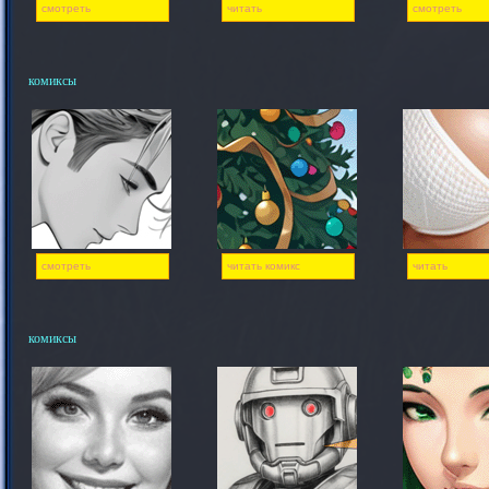
смотреть
читать
смотреть
комиксы
смотреть
читать комикс
читать
комиксы