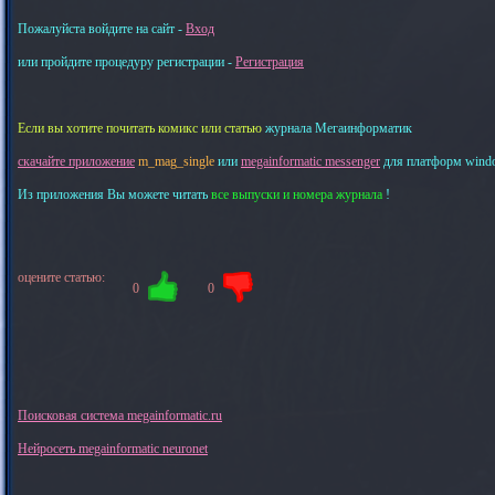
Пожалуйста войдите на сайт -
Вход
или пройдите процедуру регистрации -
Регистрация
Если вы хотите почитать комикс или статью
журнала Мегаинформатик
скачайте приложение
m_mag_single
или
megainformatic messenger
для платформ windows
Из приложения Вы можете читать
все выпуски и номера журнала
!
оцените статью:
0
0
Поисковая система megainformatic.ru
Нейросеть megainformatic neuronet