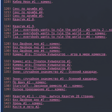
119) 
Кибер Неон #1 - комикс
,

120) 
Секс по дружбе #3
,

121) 
Секс по дружбе #4
,

122) 
Секс по дружбе #5
,

123) 
Квантум #2.8
,

124) 
Квантум #2.9
,

125) 
Tia - everybody wants to rule the world - #2 часть 2 - к
126) 
Tia - everybody wants to rule the world - #3 - комикс
,

127) 
Tia - everybody wants to rule the world - #4 - комикс
,

128) 
6xx Двойное дно #2 - комикс
,

129) 
6xx Двойное дно #3 - комикс
,

130) 
6xx Двойное дно #4 - комикс
,

131) 
Комикс Игр: Птеалон Кувыркатор - игра в мире комиксов
,

132) 
Комикс игр: Птеалон Кувыркатор #1
,

133) 
Комикс игр: Птеалон Кувыркатор #2
,

134) 
Комикс игр: Птеалон Кувыркатор #3
,

135) 
Энни: случайное знакомство #2 - Осенний кавардак
,

136) 
Энни: случайное знакомство #3 - Осенний кавардак
,

137) 
По фану #2 - комикс
,

138) 
Starcraft - Звездное ремесло #2 - комикс
,

139) 
Полное превращение #1 - комикс
,

140) 
Квантум #2.1 - спец. выпуск Квантум 28 страниц
,

141) 
6xx Двойное дно #7 - комикс
,

142) 
Хрень #1 - комикс
,

143) 
Костя и лето #2
,
