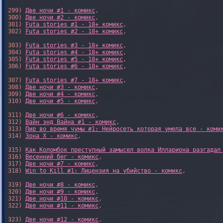
299) 
Две ночи #1 - комикс
,

300) 
Две ночи #2 - комикс
,

301) 
Futa stories #1 - 18+ комикс
,

302) 
Futa stories #2 - 18+ комикс
,

303) 
Futa stories #3 - 18+ комикс
,

304) 
Futa stories #4 - 18+ комикс
,

305) 
Futa stories #5 - 18+ комикс
,

306) 
Futa stories #6 - 18+ комикс
,

307) 
Futa stories #7 - 18+ комикс
,

308) 
Две ночи #3 - комикс
,

309) 
Две ночи #4 - комикс
,

310) 
Две ночи #5 - комикс
,

311) 
Две ночи #6 - комикс
,

312) 
Вайн энд Вайна #1 - комикс
,

313) 
Пир во время чумы #1: Нейросеть которая умела все - коми
314) 
Зона X - комикс
,

315) 
Как Коломбок преступный замысел волка Иллариона разгадал
316) 
Весенний бег - комикс
,

317) 
Две ночи #7 - комикс
,

318) 
Win to Kill #1: Лицензия на убийство - комикс
,

319) 
Две ночи #8 - комикс
,

320) 
Две ночи #9 - комикс
,

321) 
Две ночи #10 - комикс
,

322) 
Две ночи #11 - комикс
,

323) 
Две ночи #12 - комикс
,
