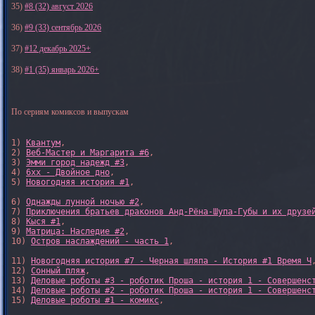
35)
#8 (32) август 2026
36)
#9 (33) сентябрь 2026
37)
#12 декабрь 2025+
38)
#1 (35) январь 2026+
По сериям комиксов и выпускам
1) 
Квантум
, 

2) 
Веб-Мастер и Маргарита #6
, 

3) 
Эмми город надежд #3
, 

4) 
6xx - Двойное дно
, 

5) 
Новогодняя история #1
, 

6) 
Однажды лунной ночью #2
, 

7) 
Приключения братьев драконов Анд-Рёна-Шупа-Губы и их друзе
8) 
Кыся #1
, 

9) 
Матрица: Наследие #2
, 

10) 
Остров наслаждений - часть 1
, 

11) 
Новогодняя история #7 - Черная шляпа - История #1 Время Ч
,
12) 
Сонный пляж
, 

13) 
Деловые роботы #3 - роботик Проша - история 1 - Совершенс
14) 
Деловые роботы #2 - роботик Проша - история 1 - Совершенс
15) 
Деловые роботы #1 - комикс
,
