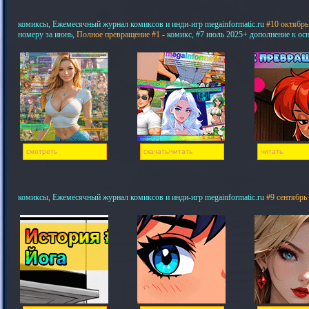
комиксы, Ежемесячный журнал комиксов и инди-игр megainformatic.ru
#10 октябрь
номеру за июнь,
Полное превращение #1
- комикс, #7 июль 2025+ дополнение к ос
смотреть
скачать/читать
читать
комиксы, Ежемесячный журнал комиксов и инди-игр megainformatic.ru
#9 сентябрь