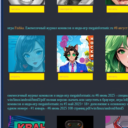
читать
смотреть
читать
игра
Fishka
. Ежемесячный журнал комиксов и инди-игр megainformatic.ru
#8 август
играть
читать
читать
ежемесячный журнал комиксов и инди-игр megainformatic.ru #6 июнь 2025 - специ
win/linux/android/html5/pdf полная версия скачать или запустить в браузере, игра 
комиксов и инди-игр megainformatic.ru #5 май 2025+ 18+ дополнение к основному
одном номере - #1 январь - #6 июнь 2025 108 страниц pdf/win/linux/android/html5