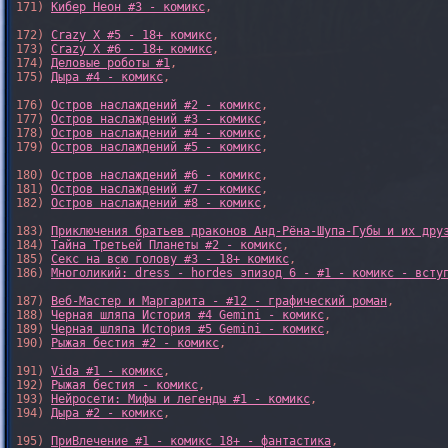
171) 
Кибер Неон #3 - комикс
,

172) 
Crazy X #5 - 18+ комикс
,

173) 
Crazy X #6 - 18+ комикс
,

174) 
Деловые роботы #1
,

175) 
Дыра #4 - комикс
,

176) 
Остров наслаждений #2 - комикс
,

177) 
Остров наслаждений #3 - комикс
,

178) 
Остров наслаждений #4 - комикс
,

179) 
Остров наслаждений #5 - комикс
,

180) 
Остров наслаждений #6 - комикс
,

181) 
Остров наслаждений #7 - комикс
,

182) 
Остров наслаждений #8 - комикс
,

183) 
Приключения братьев драконов Анд-Рёна-Шупа-Губы и их дру
184) 
Тайна Третьей Планеты #2 - комикс
,

185) 
Секс на всю голову #3 - 18+ комикс
,

186) 
Многоликий: dress - hordes эпизод 6 - #1 - комикс - всту
187) 
Веб-Мастер и Маргарита - #12 - графический роман
,

188) 
Черная шляпа История #4 Gemini - комикс
,

189) 
Черная шляпа История #5 Gemini - комикс
,

190) 
Рыжая бестия #2 - комикс
,

191) 
Vida #1 - комикс
,

192) 
Рыжая бестия - комикс
,

193) 
Нейросети: Мифы и легенды #1 - комикс
,

194) 
Дыра #2 - комикс
,

195) 
ПриВлечение #1 - комикс 18+ - фантастика
,
