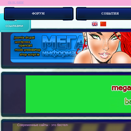
ria pc game
ФОРУМ
СОБЫТИЯ
> :
Современные сайты - это бестелесные роботы. Новые концепии создания 