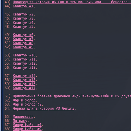
43) 
Новогодняя история #6 Сон в зимнюю ночь или ... божествен
44) 
Квантум #1
,

45) 
Квантум #2
,

46) 
Квантум #3
,

47) 
Квантум #4
,

48) 
Квантум #5
,

49) 
Квантум #6
,

50) 
Квантум #7
,

51) 
Квантум #8
,

52) 
Квантум #9
,

53) 
Квантум #10
,

54) 
Квантум #11
,

55) 
Квантум #12
,

56) 
Квантум #13
,

57) 
Квантум #14
,

58) 
Квантум #15
,

59) 
Квантум #16
,

60) 
Квантум #17
,

61) 
Приключения братьев драконов Анд-Рёна-Шупа-Губы и их друз
62) 
Жар и холод
,

63) 
Жар и холод #2
,

64) 
Черная шляпа история #3 Gemini
,

65) 
Миллинелла
,

66) 
По фану
,

67) 
Минди Найтс #1
,

68) 
Минди Найтс #2
,
