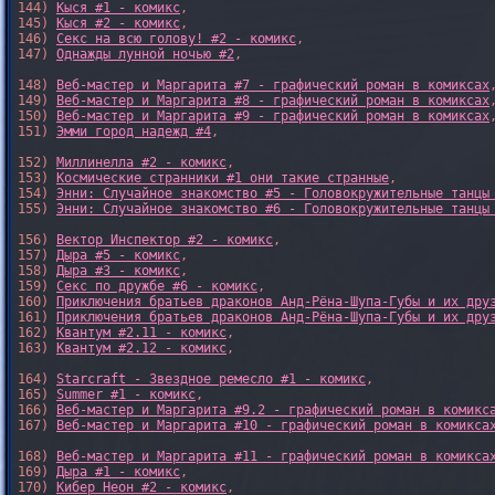
144) 
Кыся #1 - комикс
,

145) 
Кыся #2 - комикс
,

146) 
Секс на всю голову! #2 - комикс
,

147) 
Однажды лунной ночью #2
,

148) 
Веб-мастер и Маргарита #7 - графический роман в комиксах
,
149) 
Веб-мастер и Маргарита #8 - графический роман в комиксах
,
150) 
Веб-мастер и Маргарита #9 - графический роман в комиксах
,
151) 
Эмми город надежд #4
,

152) 
Миллинелла #2 - комикс
,

153) 
Космические странники #1 они такие странные
,

154) 
Энни: Случайное знакомство #5 - Головокружительные танцы
155) 
Энни: Случайное знакомство #6 - Головокружительные танцы
156) 
Вектор Инспектор #2 - комикс
,

157) 
Дыра #5 - комикс
,

158) 
Дыра #3 - комикс
,

159) 
Секс по дружбе #6 - комикс
,

160) 
Приключения братьев драконов Анд-Рёна-Шупа-Губы и их дру
161) 
Приключения братьев драконов Анд-Рёна-Шупа-Губы и их дру
162) 
Квантум #2.11 - комикс
,

163) 
Квантум #2.12 - комикс
,

164) 
Starcraft - Звездное ремесло #1 - комикс
,

165) 
Summer #1 - комикс
,

166) 
Веб-мастер и Маргарита #9.2 - графический роман в комикс
167) 
Веб-мастер и Маргарита #10 - графический роман в комикса
168) 
Веб-мастер и Маргарита #11 - графический роман в комикса
169) 
Дыра #1 - комикс
,

170) 
Кибер Неон #2 - комикс
,
