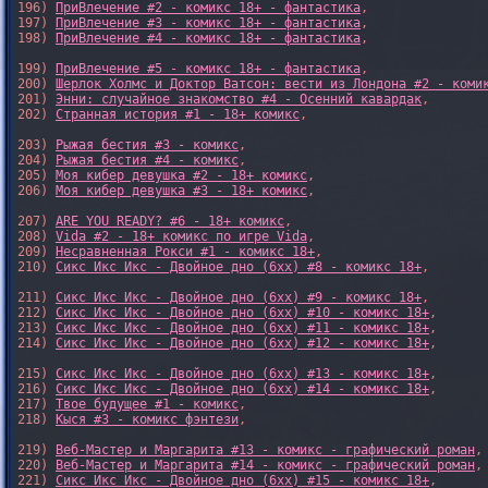
196) 
ПриВлечение #2 - комикс 18+ - фантастика
,

197) 
ПриВлечение #3 - комикс 18+ - фантастика
,

198) 
ПриВлечение #4 - комикс 18+ - фантастика
,

199) 
ПриВлечение #5 - комикс 18+ - фантастика
,

200) 
Шерлок Холмс и Доктор Ватсон: вести из Лондона #2 - коми
201) 
Энни: случайное знакомство #4 - Осенний кавардак
,

202) 
Странная история #1 - 18+ комикс
,

203) 
Рыжая бестия #3 - комикс
,

204) 
Рыжая бестия #4 - комикс
,

205) 
Моя кибер девушка #2 - 18+ комикс
,

206) 
Моя кибер девушка #3 - 18+ комикс
,

207) 
ARE YOU READY? #6 - 18+ комикс
,

208) 
Vida #2 - 18+ комикс по игре Vida
,

209) 
Несравненная Рокси #1 - комикс 18+
,

210) 
Сикс Икс Икс - Двойное дно (6xx) #8 - комикс 18+
,

211) 
Сикс Икс Икс - Двойное дно (6xx) #9 - комикс 18+
,

212) 
Сикс Икс Икс - Двойное дно (6xx) #10 - комикс 18+
,

213) 
Сикс Икс Икс - Двойное дно (6xx) #11 - комикс 18+
,

214) 
Сикс Икс Икс - Двойное дно (6xx) #12 - комикс 18+
,

215) 
Сикс Икс Икс - Двойное дно (6xx) #13 - комикс 18+
,

216) 
Сикс Икс Икс - Двойное дно (6xx) #14 - комикс 18+
,

217) 
Твое будущее #1 - комикс
,

218) 
Кыся #3 - комикс фэнтези
,

219) 
Веб-Мастер и Маргарита #13 - комикс - графический роман
,

220) 
Веб-Мастер и Маргарита #14 - комикс - графический роман
,

221) 
Сикс Икс Икс - Двойное дно (6xx) #15 - комикс 18+
,
