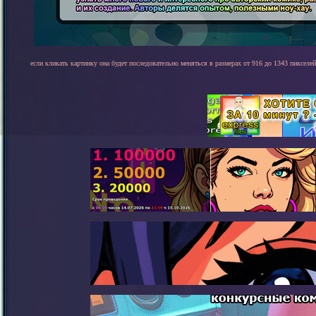
если кликать картинку она будет последовательно меняться в размерах от 916 до 1343 пикселей