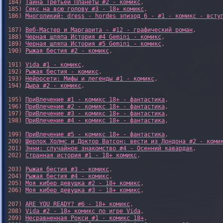
184) 
Тайна Третьей Планеты #2 - комикс
,

185) 
Секс на всю голову #3 - 18+ комикс
,

186) 
Многоликий: dress - hordes эпизод 6 - #1 - комикс - всту
187) 
Веб-Мастер и Маргарита - #12 - графический роман
,

188) 
Черная шляпа История #4 Gemini - комикс
,

189) 
Черная шляпа История #5 Gemini - комикс
,

190) 
Рыжая бестия #2 - комикс
,

191) 
Vida #1 - комикс
,

192) 
Рыжая бестия - комикс
,

193) 
Нейросети: Мифы и легенды #1 - комикс
,

194) 
Дыра #2 - комикс
,

195) 
ПриВлечение #1 - комикс 18+ - фантастика
,

196) 
ПриВлечение #2 - комикс 18+ - фантастика
,

197) 
ПриВлечение #3 - комикс 18+ - фантастика
,

198) 
ПриВлечение #4 - комикс 18+ - фантастика
,

199) 
ПриВлечение #5 - комикс 18+ - фантастика
,

200) 
Шерлок Холмс и Доктор Ватсон: вести из Лондона #2 - коми
201) 
Энни: случайное знакомство #4 - Осенний кавардак
,

202) 
Странная история #1 - 18+ комикс
,

203) 
Рыжая бестия #3 - комикс
,

204) 
Рыжая бестия #4 - комикс
,

205) 
Моя кибер девушка #2 - 18+ комикс
,

206) 
Моя кибер девушка #3 - 18+ комикс
,

207) 
ARE YOU READY? #6 - 18+ комикс
,

208) 
Vida #2 - 18+ комикс по игре Vida
,

209) 
Несравненная Рокси #1 - комикс 18+
,
