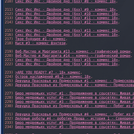
210) 
Сикс Икс Икс - Двойное дно (6xx) #8 - комикс 18+
,

211) 
Сикс Икс Икс - Двойное дно (6xx) #9 - комикс 18+
,

212) 
Сикс Икс Икс - Двойное дно (6xx) #10 - комикс 18+
,

213) 
Сикс Икс Икс - Двойное дно (6xx) #11 - комикс 18+
,

214) 
Сикс Икс Икс - Двойное дно (6xx) #12 - комикс 18+
,

215) 
Сикс Икс Икс - Двойное дно (6xx) #13 - комикс 18+
,

216) 
Сикс Икс Икс - Двойное дно (6xx) #14 - комикс 18+
,

217) 
Твое будущее #1 - комикс
,

218) 
Кыся #3 - комикс фэнтези
,

219) 
Веб-Мастер и Маргарита #13 - комикс - графический роман
,

220) 
Веб-Мастер и Маргарита #14 - комикс - графический роман
,

221) 
Сикс Икс Икс - Двойное дно (6xx) #15 - комикс 18+
,

222) 
Сикс Икс Икс - Двойное дно (6xx) #16 - комикс 18+
,

223) 
>ARE YOU READY? #7 - 18+ комикс
,

224) 
Остров наслаждений #8.2 - комикс 18+
,

225) 
Девушка Прасковья из Подмосковья #1 - комикс - Подмосков
226) 
Девушка Прасковья из Подмосковья #2 - комикс - Подмосков
227) 
Бюро медвежьих услуг #1 - Продвижение в соцсетях: Живая 
228) 
Бюро медвежьих услуг #2 - Продвижение в соцсетях: Живая 
229) 
Бюро медвежьих услуг #3 - Продвижение в соцсетях: Живая 
230) 
Девушка Прасковья из Подмосковья #3 - комикс - Побег из 
231) 
Девушка Прасковья из Подмосковья #4 - комикс - Побег из 
232) 
Деловые роботы #4 - роботик Проша - история 1 - Совершен
233) 
Бюро медвежьих услуг #4 - Продвижение в соцсетях: Живая 
234) 
Бюро медвежьих услуг #5 - Продвижение в соцсетях: Живая 