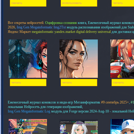
скачать
использовать
читать
Все секреты нейросетей.
Оцифровка сознания
книга, Ежемесячный журнал комикс
2026
,
Img Gen Megainformatic Img2Txt
модуль распознавания изображений для Stab
Яндекс Маркет
megainformatic yandex.market digital delivery universal
для доставки 
читать
читать
скачать
Ежемесячный журнал комиксов и инди-игр Мегаинформатик
#9 сентябрь 2025+
,
#1
локальная Нейросеть для генерации изображений,
Img Gen Megainformatic Log
модуль для Forge версии 2024-Aug-10 - локальной Не