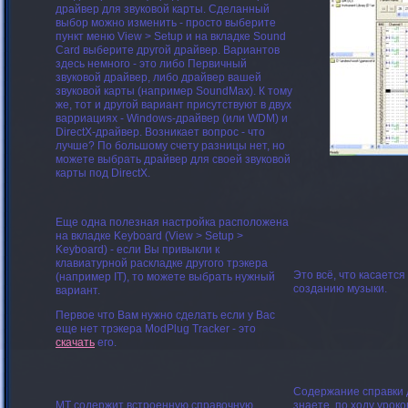
драйвер для звуковой карты. Сделанный
выбор можно изменить - просто выберите
пункт меню
View > Setup
и на вкладке
Sound
Card
выберите другой драйвер. Вариантов
здесь немного - это либо
Первичный
звуковой драйвер
, либо драйвер вашей
звуковой карты (например SoundMax). К тому
же, тот и другой вариант присутствуют в двух
варриациях - Windows-драйвер (или WDM) и
DirectX-драйвер. Возникает вопрос - что
лучше? По большому счету разницы нет, но
можете
выбрать драйвер для своей звуковой
карты под DirectX
.
Еще одна полезная настройка расположена
на вкладке Keyboard (View > Setup >
Keyboard) - если Вы привыкли к
клавиатурной раскладке другого трэкера
Это всё, что касаетс
(например IT), то можете выбрать нужный
созданию музыки.
вариант.
Первое что Вам нужно сделать если у Вас
еще нет трэкера ModPlug Tracker - это
скачать
его.
Содержание справки д
MT содержит встроенную справочную
знаете, по ходу урок