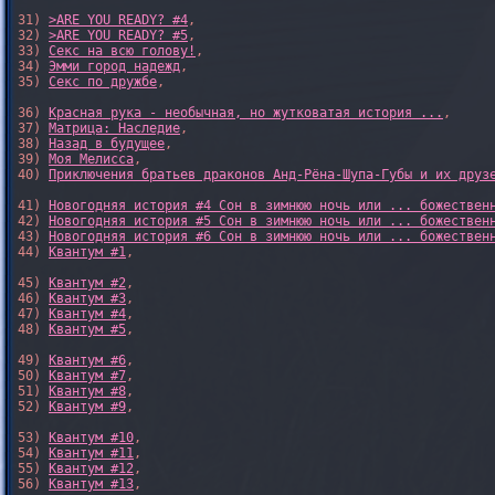
31) 
>ARE YOU READY? #4
,

32) 
>ARE YOU READY? #5
,

33) 
Секс на всю голову!
,

34) 
Эмми город надежд
,

35) 
Секс по дружбе
,

36) 
Красная рука - необычная, но жутковатая история ...
,

37) 
Матрица: Наследие
, 

38) 
Назад в будущее
, 

39) 
Моя Мелисса
, 

40) 
Приключения братьев драконов Анд-Рёна-Шупа-Губы и их друз
41) 
Новогодняя история #4 Сон в зимнюю ночь или ... божествен
42) 
Новогодняя история #5 Сон в зимнюю ночь или ... божествен
43) 
Новогодняя история #6 Сон в зимнюю ночь или ... божествен
44) 
Квантум #1
,

45) 
Квантум #2
,

46) 
Квантум #3
,

47) 
Квантум #4
,

48) 
Квантум #5
,

49) 
Квантум #6
,

50) 
Квантум #7
,

51) 
Квантум #8
,

52) 
Квантум #9
,

53) 
Квантум #10
,

54) 
Квантум #11
,

55) 
Квантум #12
,

56) 
Квантум #13
,
