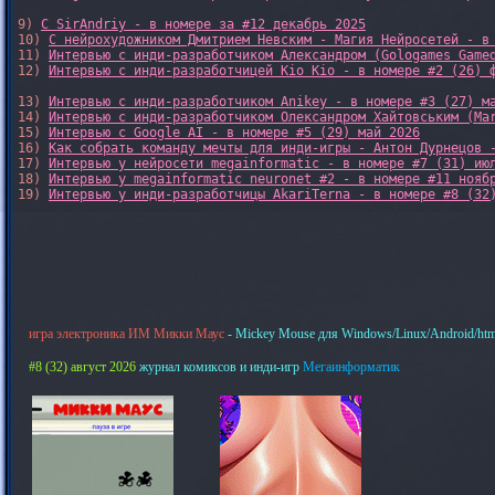
9) 
С SirAndriy - в номере за #12 декабрь 2025
10) 
С нейрохудожником Дмитрием Невским - Магия Нейросетей - в
11) 
Интервью с инди-разработчиком Александром (Gologames Game
12) 
Интервью с инди-разработчицей Kio Kio - в номере #2 (26) 
13) 
Интервью с инди-разработчиком Anikey - в номере #3 (27) м
14) 
Интервью с инди-разработчиком Олександром Хайтовським (Ma
15) 
Интервью с Google AI - в номере #5 (29) май 2026
16) 
Как собрать команду мечты для инди-игры - Антон Дурнецов 
17) 
Интервью у нейросети megainformatic - в номере #7 (31) ию
18) 
Интервью у megainformatic neuronet #2 - в номере #11 нояб
19) 
Интервью у инди-разработчицы AkariTerna - в номере #8 (32
игра электроника ИМ Микки Маус
- Mickey Mouse для Windows/Linux/Android/htm
#8 (32) август 2026
журнал комиксов и инди-игр
Мегаинформатик