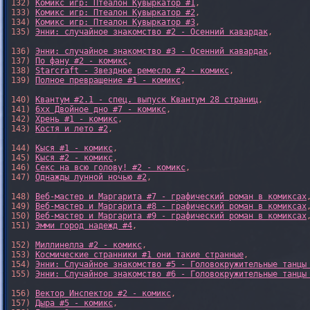
132) 
Комикс игр: Птеалон Кувыркатор #1
,

133) 
Комикс игр: Птеалон Кувыркатор #2
,

134) 
Комикс игр: Птеалон Кувыркатор #3
,

135) 
Энни: случайное знакомство #2 - Осенний кавардак
,

136) 
Энни: случайное знакомство #3 - Осенний кавардак
,

137) 
По фану #2 - комикс
,

138) 
Starcraft - Звездное ремесло #2 - комикс
,

139) 
Полное превращение #1 - комикс
,

140) 
Квантум #2.1 - спец. выпуск Квантум 28 страниц
,

141) 
6xx Двойное дно #7 - комикс
,

142) 
Хрень #1 - комикс
,

143) 
Костя и лето #2
,

144) 
Кыся #1 - комикс
,

145) 
Кыся #2 - комикс
,

146) 
Секс на всю голову! #2 - комикс
,

147) 
Однажды лунной ночью #2
,

148) 
Веб-мастер и Маргарита #7 - графический роман в комиксах
,
149) 
Веб-мастер и Маргарита #8 - графический роман в комиксах
,
150) 
Веб-мастер и Маргарита #9 - графический роман в комиксах
,
151) 
Эмми город надежд #4
,

152) 
Миллинелла #2 - комикс
,

153) 
Космические странники #1 они такие странные
,

154) 
Энни: Случайное знакомство #5 - Головокружительные танцы
155) 
Энни: Случайное знакомство #6 - Головокружительные танцы
156) 
Вектор Инспектор #2 - комикс
,

157) 
Дыра #5 - комикс
,
