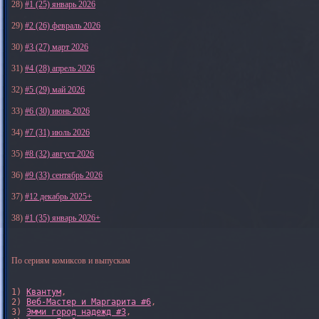
28)
#1 (25) январь 2026
29)
#2 (26) февраль 2026
30)
#3 (27) март 2026
31)
#4 (28) апрель 2026
32)
#5 (29) май 2026
33)
#6 (30) июнь 2026
34)
#7 (31) июль 2026
35)
#8 (32) август 2026
36)
#9 (33) сентябрь 2026
37)
#12 декабрь 2025+
38)
#1 (35) январь 2026+
По сериям комиксов и выпускам
1) 
Квантум
, 

2) 
Веб-Мастер и Маргарита #6
, 

3) 
Эмми город надежд #3
, 
