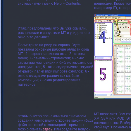
систему - пукнт меню Help > Contents.
вопросами. Кроме тог
(например IT), то пер
Итак, предполагаем, что Вы уже скачали,
распаковали и запустили MT и увидели его
окно. Что дальше?
Посмотрите на рисунок справа. Здесь
показаны основные рабочие области окна
МТ -
1 - строка заголовка окна;
2 - строка
меню;
3 - панель инструментов;
4 - окно
структуры композиции и библиотек сэмплов/
инструментов;
5 - окно содержимого текущей
открытой папки (при импорте сэмплов);
6 -
окно с вкладками различных свойств
композиции;
7 - окно редактирования
паттернов.
MT позволяет Вам соз
Чтобы быстро познакомиться с началом
XM, S3M или MOD
. Э
создания композиции откройте какой-нибудь
возможностям. Выбира
файл с готовой композицией - примеры
свой вкус. Поскольку
можно скачать
здесь
. Или создайте новую -