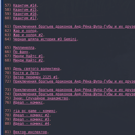
57) 
Квантум #14
,

58) 
Квантум #15
,

59) 
Квантум #16
,

60) 
Квантум #17
,

61) 
Приключения братьев драконов Анд-Рёна-Шупа-Губы и их друз
62) 
Жар и холод
,

63) 
Жар и холод #2
,

64) 
Черная шляпа история #3 Gemini
,

65) 
Миллинелла
,

66) 
По фану
,

67) 
Минди Найтс #1
,

68) 
Минди Найтс #2
,

69) 
День святого валентина
,

70) 
Костя и Лето
,

71) 
Ветер перемен 2125 #1
,

72) 
Приключения братьев драконов Анд-Рёна-Шупа-Губы и их друз
73) 
Приключения братьев драконов Анд-Рёна-Шупа-Губы и их друз
74) 
Приключения братьев драконов Анд-Рёна-Шупа-Губы и их друз
75) 
Энни: Случайное знакомство
,

76) 
Идеал - комикс
,

77) 
ria pc game - комикс
,

78) 
Идеал - комикс #2
,

79) 
Идеал - комикс #3
,

80) 
Идеал - комикс #4
,

81) 
Вектор инспектор
,
