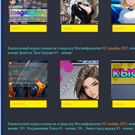
читать
читать
скачать
Ежемесячный журнал комиксов и инди-игр Мегаинформатик
#12 декабрь 2025
, ко
комикс фэнтези, Твое будущее #1 - комикс
смотреть
читать
скачать
Ежемесячный журнал комиксов и инди-игр Мегаинформатик
#11 ноябрь 2025
, ком
комикс 18+, Несравненная Рокси #1 - комикс 18+, Эмми город надежд #3 - комикс