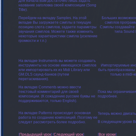
Для начала Вам достаточно лишь задать
название заголовка своей композиции (
Song
Title
).
Перейдем на вкладку Samples. На этой
Больших возможнос
вкладке Вы загружаете сэмплы в текущую
сэмплов программ
позицию слота сэмплов, задаете параметры
Сэмплы создавайте 
звучания сэмплов. Можете также изменить
типа Sound 
некоторые характеристики сэмпла (усиление
громкости и т.п.)
На вкладке Instruments вы можете создавать
инструменты на основе имеющихся сэмплов
Импортируемые инст
или импортировать их из Midi Library или
быть преобразованы в
GM.DLS саунд-банков (путем
только в midi-
перетаскивания).
На вкладке Comments можно ввести
текстовый комментарий для своей
Пока мы ограничиваем
композиции. (К сожадению русские буквы не
подробнее.
поддерживаются, только English).
На вкладке Patterns происходит основная
Теперь можно двигать
работа по созданию композиций. Поэтому ее
В следующем уроке В
следует рассмотреть более подробно.
[
Предыдущий урок
] [
Следующий урок
]
[
Все уроки
]