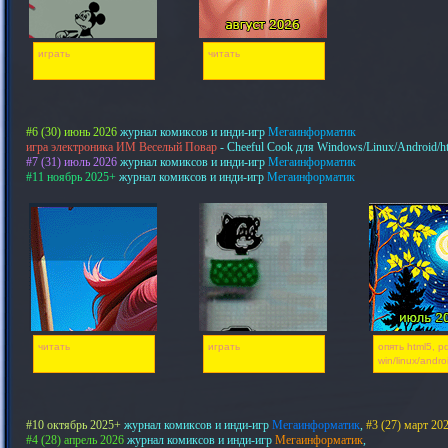
играть
читать
#6 (30) июнь 2026
журнал комиксов и инди-игр
Мегаинформатик
игра электроника ИМ Веселый Повар
- Cheeful Cook для Windows/Linux/Android/h
#7 (31) июль 2026
журнал комиксов и инди-игр
Мегаинформатик
#11 ноябрь 2025+
журнал комиксов и инди-игр
Мегаинформатик
читать
играть
опять html5, pd
win/linux/andro
#10 октябрь 2025+
журнал комиксов и инди-игр
Мегаинформатик
,
#3 (27) март 20
#4 (28) апрель 2026
журнал комиксов и инди-игр
Мегаинформатик
,