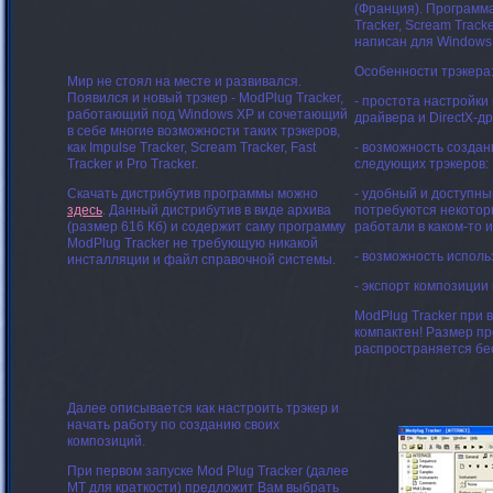
(Франция). Программа
Tracker, Scream Tracke
написан для Windows 
Особенности трэкера
Мир не стоял на месте и развивался.
Появился и новый трэкер - ModPlug Tracker,
- простота настройки
работающий под Windows XP и сочетающий
драйвера и DirectX-др
в себе многие возможности таких трэкеров,
как Impulse Tracker, Scream Tracker, Fast
- возможность созда
Tracker и Pro Tracker.
следующих трэкеров: Im
Скачать дистрибутив программы можно
- удобный и доступн
здесь
. Данный дистрибутив в виде архива
потребуются некоторы
(размер 616 Кб) и содержит саму программу
работали в каком-то и
ModPlug Tracker не требующую никакой
- возможность исполь
инсталляции и файл справочной системы.
- экспорт композиции
ModPlug
Tracker при 
компактен! Размер пр
распространяется бес
Далее описывается как настроить трэкер и
начать работу по созданию своих
композиций.
При первом запуске Mod Plug Tracker (далее
MT для краткости) предложит Вам выбрать