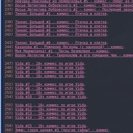
235) 
Девушка Прасковья из Подмосковья #5 - комикс - Побег из 
236) 
Досье Детектива Дубровского #1 - комикс - Последний звон
237) 
Досье Детектива Дубровского #2 - комикс - Последний звон
238) 
Теннис Большой #1 - комикс - Птичка в клетке
,

239) 
Теннис Большой #2 - комикс - Птичка в клетке
,

240) 
Теннис Большой #3 - комикс - Птичка в клетке
,

241) 
Теннис Большой #4 - комикс - Птичка в клетке
,

242) 
Теннис Большой #5 - комикс - Птичка в клетке
,

243) 
Теннис Большой #6 - комикс - Птичка в клетке
,

244) 
Казанова #1 - Рождение Легенды (с наценкой) - комикс
,

245) 
Моя Мармеладка! #1 - Песнь безмолвия - комикс
,

246) 
Ворон Детектив #1 - Твердоклюв и его помощник Чик - коми
247) 
Vida #3 - 18+ комикс по игре Vida
,

248) 
Vida #4 - 18+ комикс по игре Vida
,

249) 
Vida #5 - 18+ комикс по игре Vida
,

250) 
Vida #6 - 18+ комикс по игре Vida
,

251) 
Vida #7 - 18+ комикс по игре Vida
,

252) 
Vida #8 - 18+ комикс по игре Vida
,

253) 
Vida #9 - 18+ комикс по игре Vida
,

254) 
Vida #10 - 18+ комикс по игре Vida
,

255) 
Vida #11 - 18+ комикс по игре Vida
,

256) 
Vida #12 - 18+ комикс по игре Vida
,

257) 
Vida #13 - 18+ комикс по игре Vida
,

258) 
Vida #14 - 18+ комикс по игре Vida
,

259) 
Vida #15 - 18+ комикс по игре Vida
,

260) 
Эмми: город надежд #3 (другие тайны) - комикс
,
