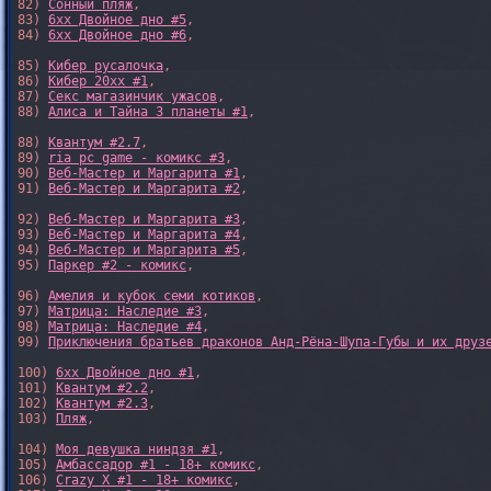
82) 
Сонный пляж
,

83) 
6xx Двойное дно #5
,

84) 
6xx Двойное дно #6
,

85) 
Кибер русалочка
,

86) 
Кибер 20xx #1
,

87) 
Секс магазинчик ужасов
,

88) 
Алиса и Тайна 3 планеты #1
,

88) 
Квантум #2.7
,

89) 
ria pc game - комикс #3
,

90) 
Веб-Мастер и Маргарита #1
,

91) 
Веб-Мастер и Маргарита #2
,

92) 
Веб-Мастер и Маргарита #3
,

93) 
Веб-Мастер и Маргарита #4
,

94) 
Веб-Мастер и Маргарита #5
,

95) 
Паркер #2 - комикс
,

96) 
Амелия и кубок семи котиков
,

97) 
Матрица: Наследие #3
, 

98) 
Матрица: Наследие #4
, 

99) 
Приключения братьев драконов Анд-Рёна-Шупа-Губы и их друз
100) 
6xx Двойное дно #1
,

101) 
Квантум #2.2
,

102) 
Квантум #2.3
,

103) 
Пляж
,

104) 
Моя девушка ниндзя #1
,

105) 
Амбассадор #1 - 18+ комикс
,

106) 
Crazy X #1 - 18+ комикс
,
