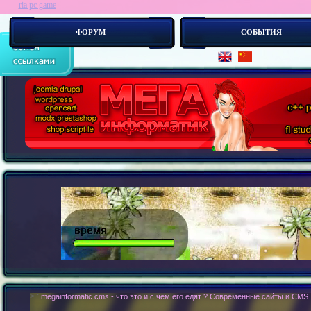
ria pc game
ФОРУМ
СОБЫТИЯ
> :
megainformatic cms - что это и с чем его едят ? Современные сайты и CMS.