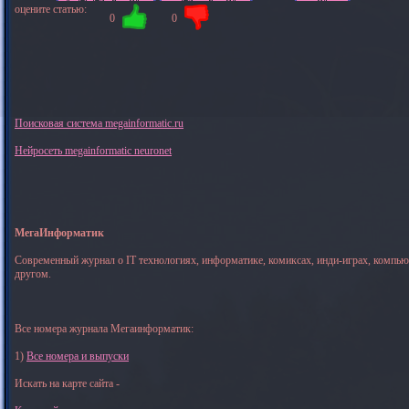
оцените статью:
0
0
Поисковая система megainformatic.ru
Нейросеть megainformatic neuronet
МегаИнформатик
Современный журнал о IT технологиях, информатике, комиксах, инди-играх, компь
другом.
Все номера журнала Мегаинформатик:
1)
Все номера и выпуски
Искать на карте сайта -