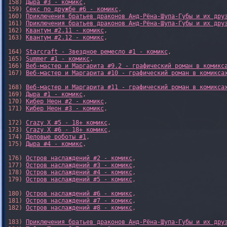
158) 
Дыра #3 - комикс
,

159) 
Секс по дружбе #6 - комикс
,

160) 
Приключения братьев драконов Анд-Рёна-Шупа-Губы и их дру
161) 
Приключения братьев драконов Анд-Рёна-Шупа-Губы и их дру
162) 
Квантум #2.11 - комикс
,

163) 
Квантум #2.12 - комикс
,

164) 
Starcraft - Звездное ремесло #1 - комикс
,

165) 
Summer #1 - комикс
,

166) 
Веб-мастер и Маргарита #9.2 - графический роман в комикс
167) 
Веб-мастер и Маргарита #10 - графический роман в комикса
168) 
Веб-мастер и Маргарита #11 - графический роман в комикса
169) 
Дыра #1 - комикс
,

170) 
Кибер Неон #2 - комикс
,

171) 
Кибер Неон #3 - комикс
,

172) 
Crazy X #5 - 18+ комикс
,

173) 
Crazy X #6 - 18+ комикс
,

174) 
Деловые роботы #1
,

175) 
Дыра #4 - комикс
,

176) 
Остров наслаждений #2 - комикс
,

177) 
Остров наслаждений #3 - комикс
,

178) 
Остров наслаждений #4 - комикс
,

179) 
Остров наслаждений #5 - комикс
,

180) 
Остров наслаждений #6 - комикс
,

181) 
Остров наслаждений #7 - комикс
,

182) 
Остров наслаждений #8 - комикс
,

183) 
Приключения братьев драконов Анд-Рёна-Шупа-Губы и их дру