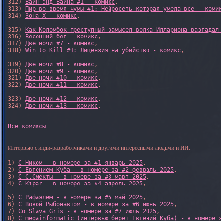
312) 
Вайн энд Вайна #1 - комикс
,

313) 
Пир во время чумы #1: Нейросеть которая умела все - коми
314) 
Зона X - комикс
,

315) 
Как Коломбок преступный замысел волка Иллариона разгадал
316) 
Весенний бег - комикс
,

317) 
Две ночи #7 - комикс
,

318) 
Win to Kill #1: Лицензия на убийство - комикс
,

319) 
Две ночи #8 - комикс
,

320) 
Две ночи #9 - комикс
,

321) 
Две ночи #10 - комикс
,

322) 
Две ночи #11 - комикс
,

323) 
Две ночи #12 - комикс
,

324) 
Две ночи #13 - комикс
,

Все комиксы
Интервью с инди-разработчиками и другими интересными людьми и ИИ:
1) 
С Ником - в номере за #1 январь 2025
, 

2) 
С Евгением Куба - в номере за #2 февраль 2025
, 

3) 
С С.Смекты - в номере за #3 март 2025
, 

4) 
С Kipar - в номере за #4 апрель 2025
, 

5) 
С Рафаэлем - в номере за #5 май 2025
, 

6) 
С Вовой Рыбонавтом - в номере за #6 июнь 2025
, 

7) 
Со Slava Gris - в номере за #7 июль 2025
, 

8) 
С megainformatic (интервью берет Евгений Куба) - в номере 