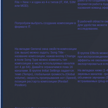
работа по созданию к
File > New > и один из 4-х типов (IT, XM, S3M
форматов работа буде
или MOD).
названия команд эфф
В рабочей области ок
Попробуем выбрать создание композиции в
Для удобства можете 
формате IT.
исследованию.
На вкладке General окна свойств композиции
(см. выше) можно задать:
Song Title
-
В группе Effects мож
название композиции; нажав кнопку Change
при воспроизведении 
в поле
Song Type
можно изменить тип
эффекты не оказывают
композиции и число используемых каналов
экспортироваться в m
(от 4 до 64). Давайте ограничимся пока 16
На вкладках ниже (1-4
каналами. В группе
Initial Settings
задается:
звуковых каналов - гр
темп (Tempo), глобальная громкость (Global
объемное звучание (S
volume), скорость проигрывания нот (Speed),
встраиваемых (plug-i
позиция рестарта композиции (Restart
Position).