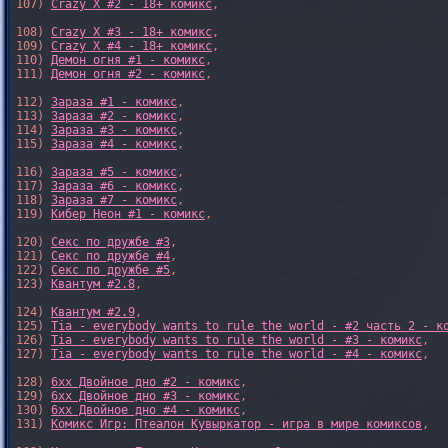
107) 
Crazy X #2 - 18+ комикс
,

108) 
Crazy X #3 - 18+ комикс
,

109) 
Crazy X #4 - 18+ комикс
,

110) 
Демон огня #1 - комикс
,

111) 
Демон огня #2 - комикс
,

112) 
Зараза #1 - комикс
,

113) 
Зараза #2 - комикс
,

114) 
Зараза #3 - комикс
,

115) 
Зараза #4 - комикс
,

116) 
Зараза #5 - комикс
,

117) 
Зараза #6 - комикс
,

118) 
Зараза #7 - комикс
,

119) 
Кибер Неон #1 - комикс
,

120) 
Секс по дружбе #3
,

121) 
Секс по дружбе #4
,

122) 
Секс по дружбе #5
,

123) 
Квантум #2.8
,

124) 
Квантум #2.9
,

125) 
Tia - everybody wants to rule the world - #2 часть 2 - к
126) 
Tia - everybody wants to rule the world - #3 - комикс
,

127) 
Tia - everybody wants to rule the world - #4 - комикс
,

128) 
6xx Двойное дно #2 - комикс
,

129) 
6xx Двойное дно #3 - комикс
,

130) 
6xx Двойное дно #4 - комикс
,

131) 
Комикс Игр: Птеалон Кувыркатор - игра в мире комиксов
,
