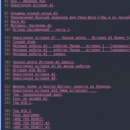
4) 
6xx - Двойное дно
, 

5) 
Новогодняя история #1
, 

6) 
Однажды лунной ночью #2
, 

7) 
Приключения братьев драконов Анд-Рёна-Шупа-Губы и их друзе
8) 
Кыся #1
, 

9) 
Матрица: Наследие #2
, 

10) 
Остров наслаждений - часть 1
, 

11) 
Новогодняя история #7 - Черная шляпа - История #1 Время Ч
,
12) 
Сонный пляж
, 

13) 
Деловые роботы #3 - роботик Проша - история 1 - Совершенс
14) 
Деловые роботы #2 - роботик Проша - история 1 - Совершенс
15) 
Деловые роботы #1 - комикс
,

16) 
Черная шляпа История #2 Gemini
,

17) 
Новогодняя история #3 Из жизни роботов
,

18) 
История #10 Йога
,

19) 
Новогодняя история #2
,

20) 
Новогодняя история #9
,

21) 
Шерлок Холмс и Доктор Ватсон: новости из Лондона
,

22) 
Новогодняя история #10 Эмми встречает ...
,

23) 
Тиа, провинциальный врач
,

24) 
Секс по дружбе #2
,

25) 
Тиа #16.1
,

26) 
Тиа #16.2
,

27) 
Урок анатомии
,

28) 
>ARE YOU READY?
,

29) 
>ARE YOU READY? #2
,

30) 
>ARE YOU READY? #3
,
