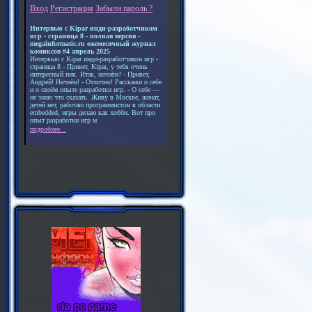
Вход
Регистрация
Забыли пароль ?
Интервью с Kipar инди-разработчиком
игр - страница 8 - полная версия -
megainformatic.ru ежемесячный журнал
комиксов #4 апрель 2025
Интервью с Kipar инди-разработчиком игр -
страница 8 - Привет, Kipar, у тебя очень
интересный ник. Итак, начнём? - Привет,
Андрей! Начнём! - Отлично! Расскажи о себе
и о своём опыте разработки игр. - О себе —
не знаю что сказать. Живу в Москве, женат,
детей нет, работаю программистом в области
embedded, игры делаю как хобби. Вот про
опыт разработки игр м
подробнее...