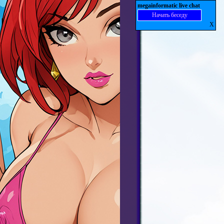
megainformatic live chat
Начать беседу
X