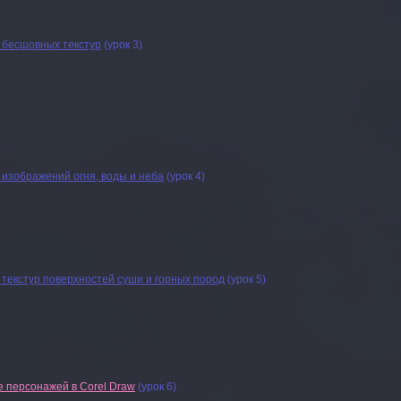
 бесшовных текстур
(урок 3)
изображений огня, воды и неба
(урок 4)
текстур поверхностей суши и горных пород
(урок 5)
 персонажей в Corel Draw
(урок 6)