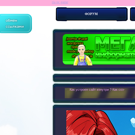
ria pc game
ФОРУМ
> :
Как устроен сайт изнутри ? Как создать св