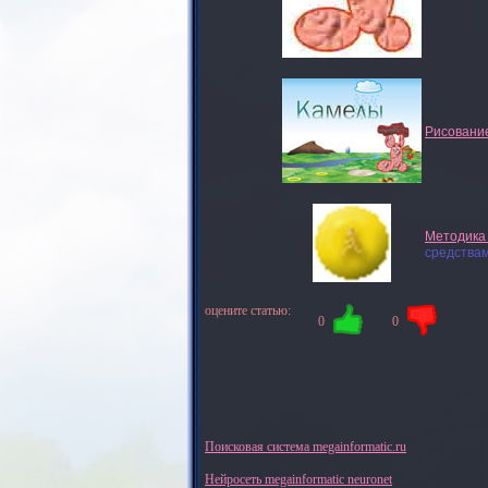
Рисование
Методика
средствам
оцените статью:
0
0
Поисковая система megainformatic.ru
Нейросеть megainformatic neuronet