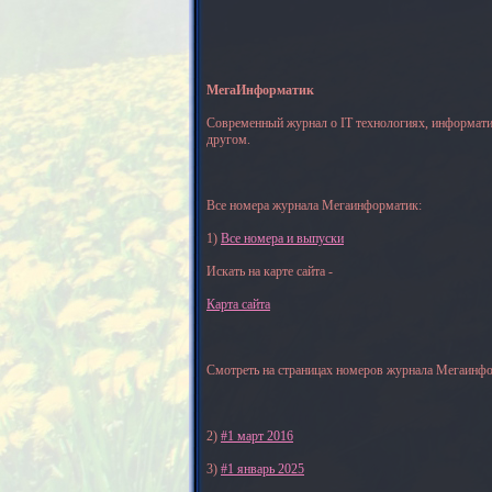
МегаИнформатик
Современный журнал о IT технологиях, информати
другом.
Все номера журнала Мегаинформатик:
1)
Все номера и выпуски
Искать на карте сайта -
Карта сайта
Смотреть на страницах номеров журнала Мегаинфо
2)
#1 март 2016
3)
#1 январь 2025