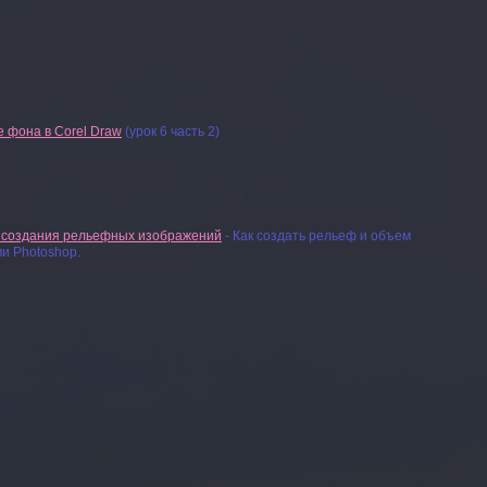
 фона в Corel Draw
(урок 6 часть 2)
 создания рельефных изображений
- Как создать рельеф и объем
и Photoshop.