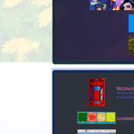
Методы со
начать ри
в изучени
Создание 