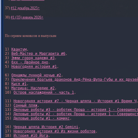
37)
#12 декабрь 2025+
38)
#1 (35) январь 2026+
По сериям комиксов и выпускам
1) 
Квантум
, 

2) 
Веб-Мастер и Маргарита #6
, 

3) 
Эмми город надежд #3
, 

4) 
6xx - Двойное дно
, 

5) 
Новогодняя история #1
, 

6) 
Однажды лунной ночью #2
, 

7) 
Приключения братьев драконов Анд-Рёна-Шупа-Губы и их друзе
8) 
Кыся #1
, 

9) 
Матрица: Наследие #2
, 

10) 
Остров наслаждений - часть 1
, 

11) 
Новогодняя история #7 - Черная шляпа - История #1 Время Ч
,
12) 
Сонный пляж
, 

13) 
Деловые роботы #3 - роботик Проша - история 1 - Совершенс
14) 
Деловые роботы #2 - роботик Проша - история 1 - Совершенс
15) 
Деловые роботы #1 - комикс
,

16) 
Черная шляпа История #2 Gemini
,

17) 
Новогодняя история #3 Из жизни роботов
,

18) 
История #10 Йога
,
