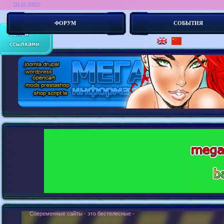
ria pc game
ФОРУМ
СОБЫТИЯ
> :
Современные сайты - это бестелесные роботы. Новые концепии создания с