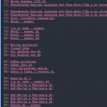
71) 
Ветер перемен 2125 #1
,

72) 
Приключения братьев драконов Анд-Рёна-Шупа-Губы и их друз
73) 
Приключения братьев драконов Анд-Рёна-Шупа-Губы и их друз
74) 
Приключения братьев драконов Анд-Рёна-Шупа-Губы и их друз
75) 
Энни: Случайное знакомство
,

76) 
Идеал - комикс
,

77) 
ria pc game - комикс
,

78) 
Идеал - комикс #2
,

79) 
Идеал - комикс #3
,

80) 
Идеал - комикс #4
,

81) 
Вектор инспектор
,

82) 
Сонный пляж
,

83) 
6xx Двойное дно #5
,

84) 
6xx Двойное дно #6
,

85) 
Кибер русалочка
,

86) 
Кибер 20xx #1
,

87) 
Секс магазинчик ужасов
,

88) 
Алиса и Тайна 3 планеты #1
,

88) 
Квантум #2.7
,

89) 
ria pc game - комикс #3
,

90) 
Веб-Мастер и Маргарита #1
,

91) 
Веб-Мастер и Маргарита #2
,

92) 
Веб-Мастер и Маргарита #3
,

93) 
Веб-Мастер и Маргарита #4
,

94) 
Веб-Мастер и Маргарита #5
,

95) 
Паркер #2 - комикс
,
