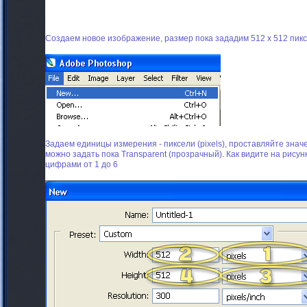
Создаем новое изображение, размер пока зададим 512 x 512 пикс
Задаем единицы измерения - пиксели (pixels), проставляйте знач
можно задать пока Transparent (прозрачный). Как видите на рис
цифрами от 1 до 6