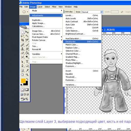
Щелкаем слой Layer 3, выбираем подходящий цвет, кисть и её па