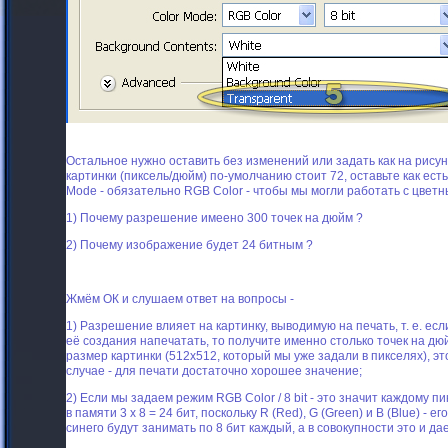
Остальное нужно оставить без изменений или задать как на рисун
картинки (пиксель/дюйм) по-умолчанию стоит 72, оставьте как есть 
Mode - обязательно RGB Color - чтобы мы могли работать с цвет
1) Почему разрешение имеено 300 точек на дюйм ?
2) Почему изображение будет 24 битным ?
Жмём ОК и слушаем ответ на вопросы -
1) Разрешение влияет на картинку, выводимую на печать, т. е. ес
её создания напечатать, то получите именно столько точек на дюй
размер картинки (512х512, который мы уже задали в пикселях), это
случае - для печати достаточно хорошее значение;
2) Если мы задаем режим RGB Color / 8 bit - это значит каждому
в памяти 3 х 8 = 24 бит, поскольку R (Red), G (Green) и B (Blue) - 
синего будут занимать по 8 бит каждый, а в совокупности это и да