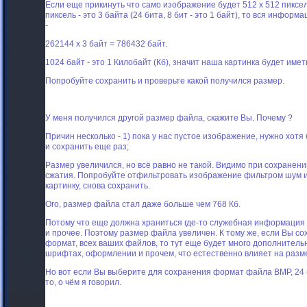
Если еще прикинуть что само изображение будет 512 х 512 пиксел
пиксель - это 3 байта (24 бита, 8 бит - это 1 байт), то вся инфор
-
262144 х 3 байт = 786432 байт.
1024 байт - это 1 Килобайт (Кб), значит наша картинка будет имет
Попробуйте сохранить и проверьте какой получился размер.
У меня получился другой размер файла, скажите Вы. Почему ?
Причин несколько - 1) пока у нас пустое изображение, нужно хо
и сохранить еще раз;
Размер увеличился, но всё равно не такой. Видимо при сохранен
сжатия. Попробуйте отфильтровать изображение фильтром шум и
картинку, снова сохранить.
Ого, размер файла стал даже больше чем 768 Кб.
Потому что еще должна храниться где-то служебная информация 
и прочее. Поэтому размер файла увеличен. К тому же, если Вы с
формат, всех ваших файлов, то тут еще будет много дополнительн
шрифтах, оформлении и прочем, что естественно влияет на разм
Но вот если Вы выберите для сохранения формат файла BMP, 24 б
то, о чём я говорил.