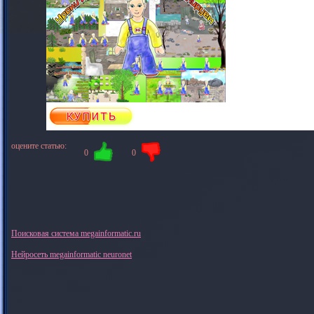
оцените статью:
0
0
Поисковая система megainformatic.ru
Нейросеть megainformatic neuronet