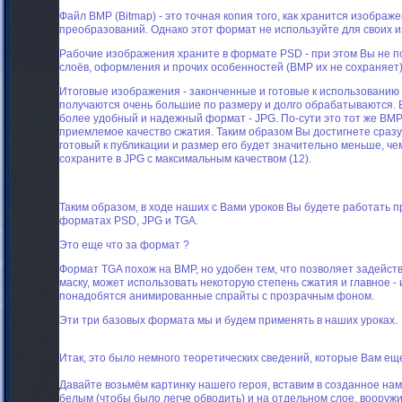
Файл BMP (Bitmap) - это точная копия того, как хранится изображ
преобразований. Однако этот формат не используйте для своих 
Рабочие изображения храните в формате PSD - при этом Вы не пот
слоёв, оформления и прочих особенностей (BMP их не сохраняет)
Итоговые изображения - законченные и готовые к использованию 
получаются очень большие по размеру и долго обрабатываются. 
более удобный и надежный формат - JPG. По-сути это тот же BMP
приемлемое качество сжатия. Таким образом Вы достигнете сразу
готовый к публикации и размер его будет значительно меньше, ч
сохраните в JPG с максимальным качеством (12).
Таким образом, в ходе наших с Вами уроков Вы будете работать 
форматах PSD, JPG и TGA.
Это еще что за формат ?
Формат TGA похож на BMP, но удобен тем, что позволяет задейст
маску, может использовать некоторую степень сжатия и главное - 
понадобятся анимированные спрайты с прозрачным фоном.
Эти три базовых формата мы и будем применять в наших уроках.
Итак, это было немного теоретических сведений, которые Вам ещ
Давайте возьмём картинку нашего героя, вставим в созданное на
белым (чтобы было легче обводить) и на отдельном слое, вооруж