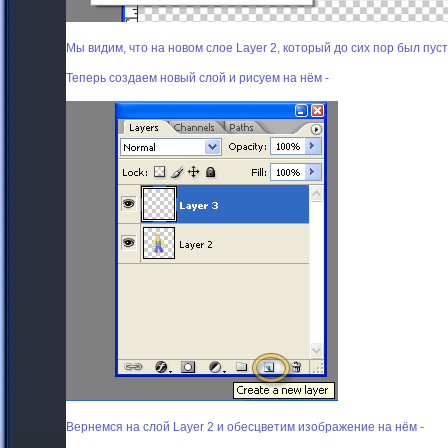
Мы видим, что на новом слое Layer 2, который до сих пор был пу
Теперь создаем новый слой и рисуем на нём -
Вернемся на слой Layer 2 и обесцветим изображение на нём -