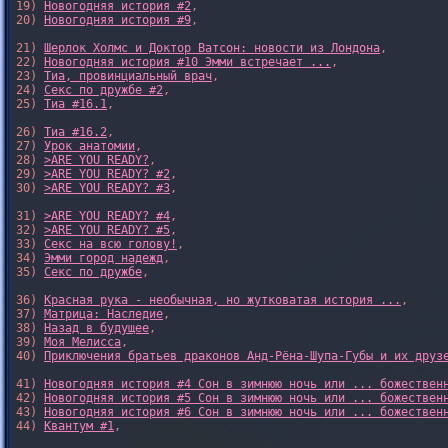
19) 
Новогодняя история #2
,

20) 
Новогодняя история #9
,

21) 
Шерлок Холмс и Доктор Ватсон: новости из Лондона
,

22) 
Новогодняя история #10 Эмми встречает ...
,

23) 
Тиа, провинциальный врач
,

24) 
Секс по дружбе #2
,

25) 
Тиа #16.1
,

26) 
Тиа #16.2
,

27) 
Урок анатомии
,

28) 
>ARE YOU READY?
,

29) 
>ARE YOU READY? #2
,

30) 
>ARE YOU READY? #3
,

31) 
>ARE YOU READY? #4
,

32) 
>ARE YOU READY? #5
,

33) 
Секс на всю голову!
,

34) 
Эмми город надежд
,

35) 
Секс по дружбе
,

36) 
Красная рука - необычная, но жутковатая история ...
,

37) 
Матрица: Наследие
, 

38) 
Назад в будущее
, 

39) 
Моя Мелисса
, 

40) 
Приключения братьев драконов Анд-Рёна-Шупа-Губы и их друз
41) 
Новогодняя история #4 Сон в зимнюю ночь или ... божествен
42) 
Новогодняя история #5 Сон в зимнюю ночь или ... божествен
43) 
Новогодняя история #6 Сон в зимнюю ночь или ... божествен
44) 
Квантум #1
,
