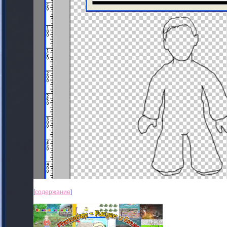
[
содержание
]