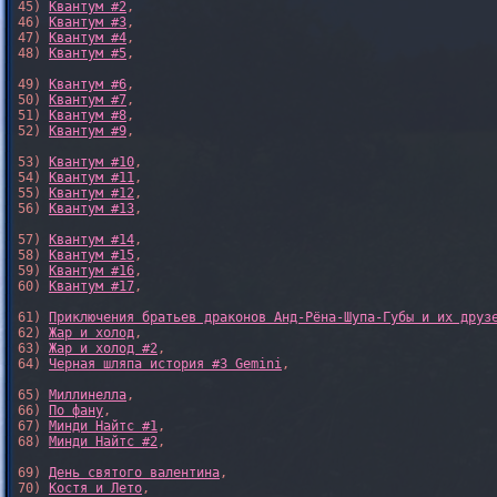
45) 
Квантум #2
,

46) 
Квантум #3
,

47) 
Квантум #4
,

48) 
Квантум #5
,

49) 
Квантум #6
,

50) 
Квантум #7
,

51) 
Квантум #8
,

52) 
Квантум #9
,

53) 
Квантум #10
,

54) 
Квантум #11
,

55) 
Квантум #12
,

56) 
Квантум #13
,

57) 
Квантум #14
,

58) 
Квантум #15
,

59) 
Квантум #16
,

60) 
Квантум #17
,

61) 
Приключения братьев драконов Анд-Рёна-Шупа-Губы и их друз
62) 
Жар и холод
,

63) 
Жар и холод #2
,

64) 
Черная шляпа история #3 Gemini
,

65) 
Миллинелла
,

66) 
По фану
,

67) 
Минди Найтс #1
,

68) 
Минди Найтс #2
,

69) 
День святого валентина
,

70) 
Костя и Лето
,
