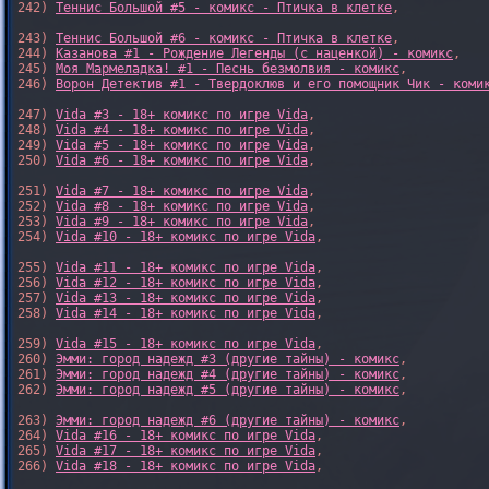
242) 
Теннис Большой #5 - комикс - Птичка в клетке
,

243) 
Теннис Большой #6 - комикс - Птичка в клетке
,

244) 
Казанова #1 - Рождение Легенды (с наценкой) - комикс
,

245) 
Моя Мармеладка! #1 - Песнь безмолвия - комикс
,

246) 
Ворон Детектив #1 - Твердоклюв и его помощник Чик - коми
247) 
Vida #3 - 18+ комикс по игре Vida
,

248) 
Vida #4 - 18+ комикс по игре Vida
,

249) 
Vida #5 - 18+ комикс по игре Vida
,

250) 
Vida #6 - 18+ комикс по игре Vida
,

251) 
Vida #7 - 18+ комикс по игре Vida
,

252) 
Vida #8 - 18+ комикс по игре Vida
,

253) 
Vida #9 - 18+ комикс по игре Vida
,

254) 
Vida #10 - 18+ комикс по игре Vida
,

255) 
Vida #11 - 18+ комикс по игре Vida
,

256) 
Vida #12 - 18+ комикс по игре Vida
,

257) 
Vida #13 - 18+ комикс по игре Vida
,

258) 
Vida #14 - 18+ комикс по игре Vida
,

259) 
Vida #15 - 18+ комикс по игре Vida
,

260) 
Эмми: город надежд #3 (другие тайны) - комикс
,

261) 
Эмми: город надежд #4 (другие тайны) - комикс
,

262) 
Эмми: город надежд #5 (другие тайны) - комикс
,

263) 
Эмми: город надежд #6 (другие тайны) - комикс
,

264) 
Vida #16 - 18+ комикс по игре Vida
,

265) 
Vida #17 - 18+ комикс по игре Vida
,

266) 
Vida #18 - 18+ комикс по игре Vida
,
