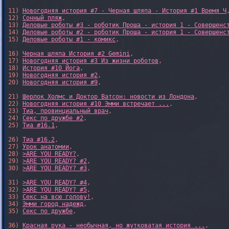
11) 
Новогодняя история #7 - Черная шляпа - История #1 Время Ч
,
12) 
Сонный пляж
, 

13) 
Деловые роботы #3 - роботик Проша - история 1 - Совершенс
14) 
Деловые роботы #2 - роботик Проша - история 1 - Совершенс
15) 
Деловые роботы #1 - комикс
,

16) 
Черная шляпа История #2 Gemini
,

17) 
Новогодняя история #3 Из жизни роботов
,

18) 
История #10 Йога
,

19) 
Новогодняя история #2
,

20) 
Новогодняя история #9
,

21) 
Шерлок Холмс и Доктор Ватсон: новости из Лондона
,

22) 
Новогодняя история #10 Эмми встречает ...
,

23) 
Тиа, провинциальный врач
,

24) 
Секс по дружбе #2
,

25) 
Тиа #16.1
,

26) 
Тиа #16.2
,

27) 
Урок анатомии
,

28) 
>ARE YOU READY?
,

29) 
>ARE YOU READY? #2
,

30) 
>ARE YOU READY? #3
,

31) 
>ARE YOU READY? #4
,

32) 
>ARE YOU READY? #5
,

33) 
Секс на всю голову!
,

34) 
Эмми город надежд
,

35) 
Секс по дружбе
,

36) 
Красная рука - необычная, но жутковатая история ...
,
