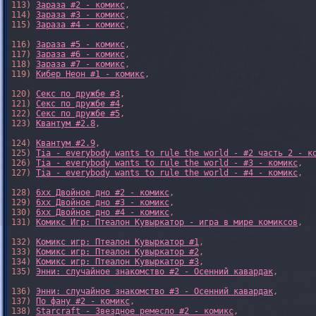
113) 
Зараза #2 - комикс
,

114) 
Зараза #3 - комикс
,

115) 
Зараза #4 - комикс
,

116) 
Зараза #5 - комикс
,

117) 
Зараза #6 - комикс
,

118) 
Зараза #7 - комикс
,

119) 
Кибер Неон #1 - комикс
,

120) 
Секс по дружбе #3
,

121) 
Секс по дружбе #4
,

122) 
Секс по дружбе #5
,

123) 
Квантум #2.8
,

124) 
Квантум #2.9
,

125) 
Tia - everybody wants to rule the world - #2 часть 2 - к
126) 
Tia - everybody wants to rule the world - #3 - комикс
,

127) 
Tia - everybody wants to rule the world - #4 - комикс
,

128) 
6xx Двойное дно #2 - комикс
,

129) 
6xx Двойное дно #3 - комикс
,

130) 
6xx Двойное дно #4 - комикс
,

131) 
Комикс Игр: Птеалон Кувыркатор - игра в мире комиксов
,

132) 
Комикс игр: Птеалон Кувыркатор #1
,

133) 
Комикс игр: Птеалон Кувыркатор #2
,

134) 
Комикс игр: Птеалон Кувыркатор #3
,

135) 
Энни: случайное знакомство #2 - Осенний кавардак
,

136) 
Энни: случайное знакомство #3 - Осенний кавардак
,

137) 
По фану #2 - комикс
,

138) 
Starcraft - Звездное ремесло #2 - комикс
,
