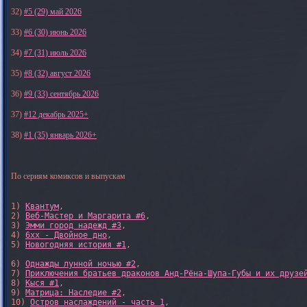
32)
#5 (29) май 2026
33)
#6 (30) июнь 2026
34)
#7 (31) июль 2026
35)
#8 (32) август 2026
36)
#9 (33) сентябрь 2026
37)
#12 декабрь 2025+
38)
#1 (35) январь 2026+
По сериям комиксов и выпускам
1) 
Квантум
, 

2) 
Веб-Мастер и Маргарита #6
, 

3) 
Эмми город надежд #3
, 

4) 
6xx - Двойное дно
, 

5) 
Новогодняя история #1
, 

6) 
Однажды лунной ночью #2
, 

7) 
Приключения братьев драконов Анд-Рёна-Шупа-Губы и их друзе
8) 
Кыся #1
, 

9) 
Матрица: Наследие #2
, 

10) 
Остров наслаждений - часть 1
, 
