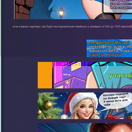
если кликать картинку она будет последовательно меняться в размерах от 916 до 1343 пикселей