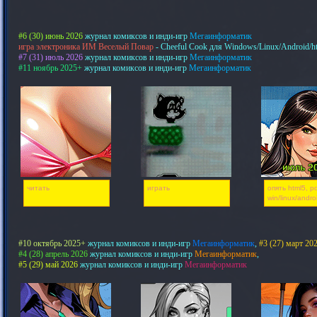
#6 (30) июнь 2026
журнал комиксов и инди-игр
Мегаинформатик
игра электроника ИМ Веселый Повар
- Cheeful Cook для Windows/Linux/Android/h
#7 (31) июль 2026
журнал комиксов и инди-игр
Мегаинформатик
#11 ноябрь 2025+
журнал комиксов и инди-игр
Мегаинформатик
читать
играть
опять html5, pd
win/linux/andro
#10 октябрь 2025+
журнал комиксов и инди-игр
Мегаинформатик
,
#3 (27) март 20
#4 (28) апрель 2026
журнал комиксов и инди-игр
Мегаинформатик
,
#5 (29) май 2026
журнал комиксов и инди-игр
Мегаинформатик