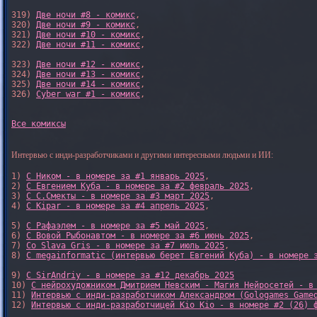
319) 
Две ночи #8 - комикс
,

320) 
Две ночи #9 - комикс
,

321) 
Две ночи #10 - комикс
,

322) 
Две ночи #11 - комикс
,

323) 
Две ночи #12 - комикс
,

324) 
Две ночи #13 - комикс
,

325) 
Две ночи #14 - комикс
,

326) 
Cyber war #1 - комикс
,

Все комиксы
Интервью с инди-разработчиками и другими интересными людьми и ИИ:
1) 
С Ником - в номере за #1 январь 2025
, 

2) 
С Евгением Куба - в номере за #2 февраль 2025
, 

3) 
С С.Смекты - в номере за #3 март 2025
, 

4) 
С Kipar - в номере за #4 апрель 2025
, 

5) 
С Рафаэлем - в номере за #5 май 2025
, 

6) 
С Вовой Рыбонавтом - в номере за #6 июнь 2025
, 

7) 
Со Slava Gris - в номере за #7 июль 2025
, 

8) 
С megainformatic (интервью берет Евгений Куба) - в номере 
9) 
С SirAndriy - в номере за #12 декабрь 2025
10) 
С нейрохудожником Дмитрием Невским - Магия Нейросетей - в
11) 
Интервью с инди-разработчиком Александром (Gologames Game
12) 
Интервью с инди-разработчицей Kio Kio - в номере #2 (26) 