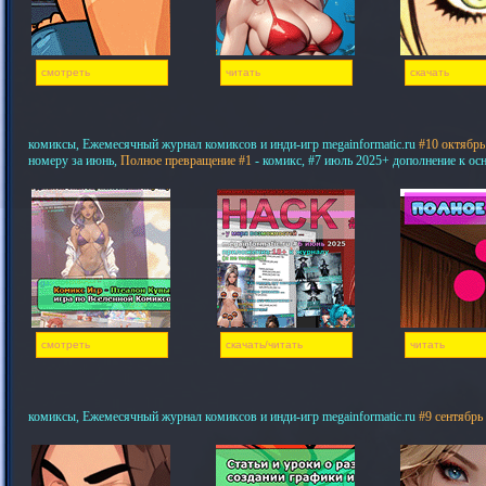
смотреть
читать
скачать
комиксы, Ежемесячный журнал комиксов и инди-игр megainformatic.ru
#10 октябрь
номеру за июнь,
Полное превращение #1
- комикс, #7 июль 2025+ дополнение к ос
смотреть
скачать/читать
читать
комиксы, Ежемесячный журнал комиксов и инди-игр megainformatic.ru
#9 сентябрь