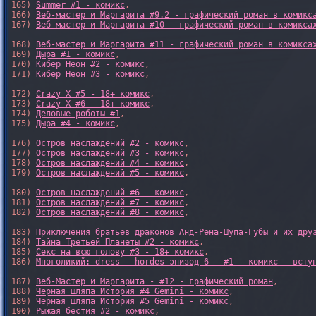
165) 
Summer #1 - комикс
,

166) 
Веб-мастер и Маргарита #9.2 - графический роман в комикс
167) 
Веб-мастер и Маргарита #10 - графический роман в комикса
168) 
Веб-мастер и Маргарита #11 - графический роман в комикса
169) 
Дыра #1 - комикс
,

170) 
Кибер Неон #2 - комикс
,

171) 
Кибер Неон #3 - комикс
,

172) 
Crazy X #5 - 18+ комикс
,

173) 
Crazy X #6 - 18+ комикс
,

174) 
Деловые роботы #1
,

175) 
Дыра #4 - комикс
,

176) 
Остров наслаждений #2 - комикс
,

177) 
Остров наслаждений #3 - комикс
,

178) 
Остров наслаждений #4 - комикс
,

179) 
Остров наслаждений #5 - комикс
,

180) 
Остров наслаждений #6 - комикс
,

181) 
Остров наслаждений #7 - комикс
,

182) 
Остров наслаждений #8 - комикс
,

183) 
Приключения братьев драконов Анд-Рёна-Шупа-Губы и их дру
184) 
Тайна Третьей Планеты #2 - комикс
,

185) 
Секс на всю голову #3 - 18+ комикс
,

186) 
Многоликий: dress - hordes эпизод 6 - #1 - комикс - всту
187) 
Веб-Мастер и Маргарита - #12 - графический роман
,

188) 
Черная шляпа История #4 Gemini - комикс
,

189) 
Черная шляпа История #5 Gemini - комикс
,

190) 
Рыжая бестия #2 - комикс
,
