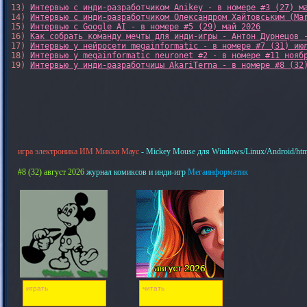
13) 
Интервью с инди-разработчиком Anikey - в номере #3 (27) м
14) 
Интервью с инди-разработчиком Олександром Хайтовським (Ma
15) 
Интервью с Google AI - в номере #5 (29) май 2026
16) 
Как собрать команду мечты для инди-игры - Антон Дурнецов 
17) 
Интервью у нейросети megainformatic - в номере #7 (31) ию
18) 
Интервью у megainformatic neuronet #2 - в номере #11 нояб
19) 
Интервью у инди-разработчицы AkariTerna - в номере #8 (32
игра электроника ИМ Микки Маус
- Mickey Mouse для Windows/Linux/Android/htm
#8 (32) август 2026
журнал комиксов и инди-игр
Мегаинформатик
играть
читать