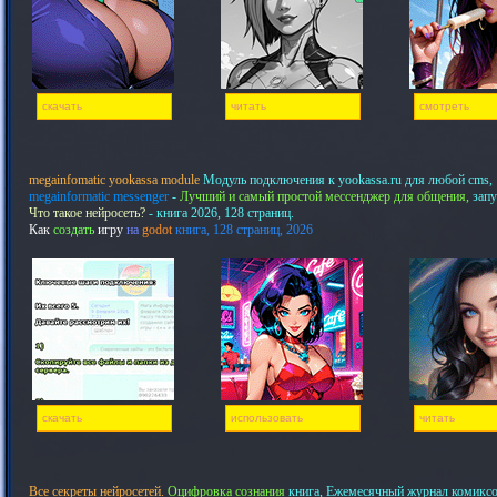
скачать
читать
смотреть
megainfomatic yookassa module
Модуль подключения к yookassa.ru для любой cms,
megainformatic messenger
-
Лучший и самый простой мессенджер для общения,
запу
Что такое нейросеть?
- книга 2026, 128 страниц.
Как
создать
игру
на
godot
книга, 128 страниц, 2026
скачать
использовать
читать
Все секреты нейросетей.
Оцифровка сознания
книга, Ежемесячный журнал комикс