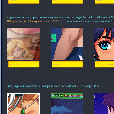
скачать
читать
открыть
журнал комиксов - приложение к журналу комиксов megainformatic.ru #1 январь 20
18+ дополнение #3 к журналу март 2025
, 18+ дополнение #2 к журналу февраль 20
читать
журнал
18+ дополнен
игра, журналы комиксов - номера за 2025 год - январь 2025 - март 2025