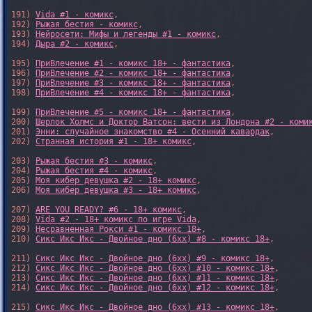
191) 
Vida #1 - комикс
,

192) 
Рыжая бестия - комикс
,

193) 
Нейросети: Мифы и легенды #1 - комикс
,

194) 
Дыра #2 - комикс
,

195) 
ПриВлечение #1 - комикс 18+ - фантастика
,

196) 
ПриВлечение #2 - комикс 18+ - фантастика
,

197) 
ПриВлечение #3 - комикс 18+ - фантастика
,

198) 
ПриВлечение #4 - комикс 18+ - фантастика
,

199) 
ПриВлечение #5 - комикс 18+ - фантастика
,

200) 
Шерлок Холмс и Доктор Ватсон: вести из Лондона #2 - коми
201) 
Энни: случайное знакомство #4 - Осенний кавардак
,

202) 
Странная история #1 - 18+ комикс
,

203) 
Рыжая бестия #3 - комикс
,

204) 
Рыжая бестия #4 - комикс
,

205) 
Моя кибер девушка #2 - 18+ комикс
,

206) 
Моя кибер девушка #3 - 18+ комикс
,

207) 
ARE YOU READY? #6 - 18+ комикс
,

208) 
Vida #2 - 18+ комикс по игре Vida
,

209) 
Несравненная Рокси #1 - комикс 18+
,

210) 
Сикс Икс Икс - Двойное дно (6xx) #8 - комикс 18+
,

211) 
Сикс Икс Икс - Двойное дно (6xx) #9 - комикс 18+
,

212) 
Сикс Икс Икс - Двойное дно (6xx) #10 - комикс 18+
,

213) 
Сикс Икс Икс - Двойное дно (6xx) #11 - комикс 18+
,

214) 
Сикс Икс Икс - Двойное дно (6xx) #12 - комикс 18+
,

215) 
Сикс Икс Икс - Двойное дно (6xx) #13 - комикс 18+
,
