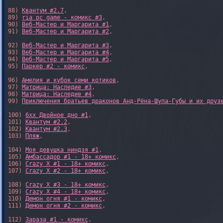
88) 
Квантум #2.7
,

89) 
ria pc game - комикс #3
,

90) 
Веб-Мастер и Маргарита #1
,

91) 
Веб-Мастер и Маргарита #2
,

92) 
Веб-Мастер и Маргарита #3
,

93) 
Веб-Мастер и Маргарита #4
,

94) 
Веб-Мастер и Маргарита #5
,

95) 
Паркер #2 - комикс
,

96) 
Амелия и кубок семи котиков
,

97) 
Матрица: Наследие #3
, 

98) 
Матрица: Наследие #4
, 

99) 
Приключения братьев драконов Анд-Рёна-Шупа-Губы и их друз
100) 
6xx Двойное дно #1
,

101) 
Квантум #2.2
,

102) 
Квантум #2.3
,

103) 
Пляж
,

104) 
Моя девушка ниндзя #1
,

105) 
Амбассадор #1 - 18+ комикс
,

106) 
Crazy X #1 - 18+ комикс
,

107) 
Crazy X #2 - 18+ комикс
,

108) 
Crazy X #3 - 18+ комикс
,

109) 
Crazy X #4 - 18+ комикс
,

110) 
Демон огня #1 - комикс
,

111) 
Демон огня #2 - комикс
,

112) 
Зараза #1 - комикс
,
