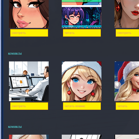
смотреть
читать
смотреть
комиксы
смотреть
читать комикс
читать
комиксы