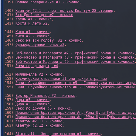
139) 
Полное превращение #1 - комикс
,

140) 
Квантум #2.1 - спец. выпуск Квантум 28 страниц
,

141) 
6xx Двойное дно #7 - комикс
,

142) 
Хрень #1 - комикс
,

143) 
Костя и лето #2
,

144) 
Кыся #1 - комикс
,

145) 
Кыся #2 - комикс
,

146) 
Секс на всю голову! #2 - комикс
,

147) 
Однажды лунной ночью #2
,

148) 
Веб-мастер и Маргарита #7 - графический роман в комиксах
,
149) 
Веб-мастер и Маргарита #8 - графический роман в комиксах
,
150) 
Веб-мастер и Маргарита #9 - графический роман в комиксах
,
151) 
Эмми город надежд #4
,

152) 
Миллинелла #2 - комикс
,

153) 
Космические странники #1 они такие странные
,

154) 
Энни: Случайное знакомство #5 - Головокружительные танцы
155) 
Энни: Случайное знакомство #6 - Головокружительные танцы
156) 
Вектор Инспектор #2 - комикс
,

157) 
Дыра #5 - комикс
,

158) 
Дыра #3 - комикс
,

159) 
Секс по дружбе #6 - комикс
,

160) 
Приключения братьев драконов Анд-Рёна-Шупа-Губы и их дру
161) 
Приключения братьев драконов Анд-Рёна-Шупа-Губы и их дру
162) 
Квантум #2.11 - комикс
,

163) 
Квантум #2.12 - комикс
,

164) 
Starcraft - Звездное ремесло #1 - комикс
,
