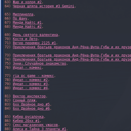
63) 
Жар и холод #2
,

64) 
Черная шляпа история #3 Gemini
,

65) 
Миллинелла
,

66) 
По фану
,

67) 
Минди Найтс #1
,

68) 
Минди Найтс #2
,

69) 
День святого валентина
,

70) 
Костя и Лето
,

71) 
Ветер перемен 2125 #1
,

72) 
Приключения братьев драконов Анд-Рёна-Шупа-Губы и их друз
73) 
Приключения братьев драконов Анд-Рёна-Шупа-Губы и их друз
74) 
Приключения братьев драконов Анд-Рёна-Шупа-Губы и их друз
75) 
Энни: Случайное знакомство
,

76) 
Идеал - комикс
,

77) 
ria pc game - комикс
,

78) 
Идеал - комикс #2
,

79) 
Идеал - комикс #3
,

80) 
Идеал - комикс #4
,

81) 
Вектор инспектор
,

82) 
Сонный пляж
,

83) 
6xx Двойное дно #5
,

84) 
6xx Двойное дно #6
,

85) 
Кибер русалочка
,

86) 
Кибер 20xx #1
,

87) 
Секс магазинчик ужасов
,

88) 
Алиса и Тайна 3 планеты #1
,
