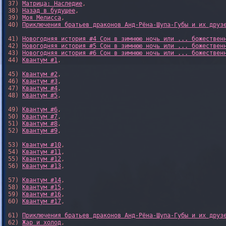
37) 
Матрица: Наследие
, 

38) 
Назад в будущее
, 

39) 
Моя Мелисса
, 

40) 
Приключения братьев драконов Анд-Рёна-Шупа-Губы и их друз
41) 
Новогодняя история #4 Сон в зимнюю ночь или ... божествен
42) 
Новогодняя история #5 Сон в зимнюю ночь или ... божествен
43) 
Новогодняя история #6 Сон в зимнюю ночь или ... божествен
44) 
Квантум #1
,

45) 
Квантум #2
,

46) 
Квантум #3
,

47) 
Квантум #4
,

48) 
Квантум #5
,

49) 
Квантум #6
,

50) 
Квантум #7
,

51) 
Квантум #8
,

52) 
Квантум #9
,

53) 
Квантум #10
,

54) 
Квантум #11
,

55) 
Квантум #12
,

56) 
Квантум #13
,

57) 
Квантум #14
,

58) 
Квантум #15
,

59) 
Квантум #16
,

60) 
Квантум #17
,

61) 
Приключения братьев драконов Анд-Рёна-Шупа-Губы и их друз
62) 
Жар и холод
,
