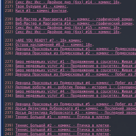
216) 
Сикс Икс Икс - Двойное дно (6xx) #14 - комикс 18+
,

217) 
Твое будущее #1 - комикс
,

218) 
Кыся #3 - комикс фэнтези
,

219) 
Веб-Мастер и Маргарита #13 - комикс - графический роман
,

220) 
Веб-Мастер и Маргарита #14 - комикс - графический роман
,

221) 
Сикс Икс Икс - Двойное дно (6xx) #15 - комикс 18+
,

222) 
Сикс Икс Икс - Двойное дно (6xx) #16 - комикс 18+
,

223) 
>ARE YOU READY? #7 - 18+ комикс
,

224) 
Остров наслаждений #8.2 - комикс 18+
,

225) 
Девушка Прасковья из Подмосковья #1 - комикс - Подмосков
226) 
Девушка Прасковья из Подмосковья #2 - комикс - Подмосков
227) 
Бюро медвежьих услуг #1 - Продвижение в соцсетях: Живая 
228) 
Бюро медвежьих услуг #2 - Продвижение в соцсетях: Живая 
229) 
Бюро медвежьих услуг #3 - Продвижение в соцсетях: Живая 
230) 
Девушка Прасковья из Подмосковья #3 - комикс - Побег из 
231) 
Девушка Прасковья из Подмосковья #4 - комикс - Побег из 
232) 
Деловые роботы #4 - роботик Проша - история 1 - Совершен
233) 
Бюро медвежьих услуг #4 - Продвижение в соцсетях: Живая 
234) 
Бюро медвежьих услуг #5 - Продвижение в соцсетях: Живая 
235) 
Девушка Прасковья из Подмосковья #5 - комикс - Побег из 
236) 
Досье Детектива Дубровского #1 - комикс - Последний звон
237) 
Досье Детектива Дубровского #2 - комикс - Последний звон
238) 
Теннис Большой #1 - комикс - Птичка в клетке
,

239) 
Теннис Большой #2 - комикс - Птичка в клетке
,

240) 
Теннис Большой #3 - комикс - Птичка в клетке
,

241) 
Теннис Большой #4 - комикс - Птичка в клетке
,
