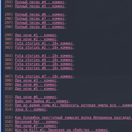
293) 
Полный песец #4 - комикс
,

294) 
Полный песец #5 - комикс
,

295) 
Полный песец #6 - комикс
,

296) 
Полный песец #7 - комикс
,

297) 
Полный песец #8 - комикс
,

298) 
Полный песец #9 - комикс
,

299) 
Две ночи #1 - комикс
,

300) 
Две ночи #2 - комикс
,

301) 
Futa stories #1 - 18+ комикс
,

302) 
Futa stories #2 - 18+ комикс
,

303) 
Futa stories #3 - 18+ комикс
,

304) 
Futa stories #4 - 18+ комикс
,

305) 
Futa stories #5 - 18+ комикс
,

306) 
Futa stories #6 - 18+ комикс
,

307) 
Futa stories #7 - 18+ комикс
,

308) 
Две ночи #3 - комикс
,

309) 
Две ночи #4 - комикс
,

310) 
Две ночи #5 - комикс
,

311) 
Две ночи #6 - комикс
,

312) 
Вайн энд Вайна #1 - комикс
,

313) 
Пир во время чумы #1: Нейросеть которая умела все - коми
314) 
Зона X - комикс
,

315) 
Как Коломбок преступный замысел волка Иллариона разгадал
316) 
Весенний бег - комикс
,

317) 
Две ночи #7 - комикс
,

318) 
Win to Kill #1: Лицензия на убийство - комикс
,
