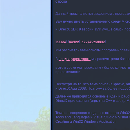
строка
Данный урок является введением в програм
Вам нужно иметь установленную среду Micros
и DirectX SDK 9 версии, или лучше самой пос
[
назад
] [
далее
] [
к содержанию
]
Мы рассматриваем основы программировани
В
предыдущем уроке
мы рассмотрели базовы
в этом уроке мы переходим к более конкрет
приложениями.
Несмотря на то, что тема описана кратко, 
и DirectX Aug 2008. Поэтому за более подр
Далее же приводятся основные идеи и рабо
DirectX-приложения (игры) на C++ в среде 
Тема посвященная созданию оконных Win32
Tools and Languages > Visual Studio > Visual 
Creating a Win32 Windows Application