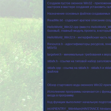
Создаем пустое оконное Win32 - приложение -
настроек в мастере создания установить гал
Назначение основных файлов создаваемых а
ReadMe.txt - содержит краткое описание со
HelloWorld_Win32.cpp (вместо HelloWorld_Wi
базовый, главный модуль проекта, в который
HelloWorld_Win32.h - интерфейсная часть 
Resource.h - идентификаторы ресурсов, генер
MSVS)
targetver.h - минимальные требования к вер
stdafx.h - ссылки на типовой набор заголов
stdafx.cpp - ссылка на stdafx.h - stdafx.h 
файлов
Обзор стартового кода оконного Win32-при
Исполнение программы начинается с функци
входа в программу.
Код функции выполняет начальную подготов
int APIENTRY _tWinMain(HINSTANCE hInstanc