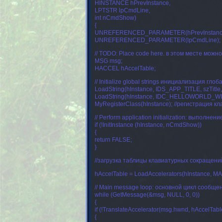
HINSTANCE hPrevInstance,
LPTSTR lpCmdLine,
int nCmdShow)
{
UNREFERENCED_PARAMETER(hPrevInstanc
UNREFERENCED_PARAMETER(lpCmdLine);
// TODO: Place code here.
в этом месте можно
MSG msg;
HACCEL hAccelTable;
// Initialize global strings
инициализация глоба
LoadString(hInstance, IDS_APP_TITLE, szTit
LoadString(hInstance, IDC_HELLOWORLD_W
MyRegisterClass(hInstance);
//регистрация к
// Perform application initialization:
выполнени
if (!InitInstance (hInstance, nCmdShow))
{
return FALSE;
}
//загрузка таблицы клавиатурных сокращений
hAccelTable = LoadAccelerators(hInstanc
// Main message loop:
основной цикл сообще
while (GetMessage(&msg, NULL, 0, 0))
{
if (!TranslateAccelerator(msg.hwnd, hAccelTabl
{