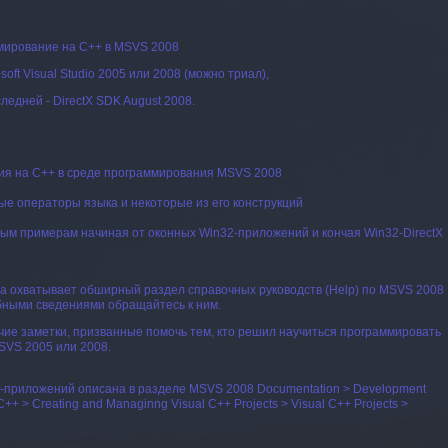
мирование на C++ в MSVS 2008
oft Visual Studio 2005 или 2008 (можно триал),
ледней - DirectX SDK August 2008.
я на C++ в среде программирования MSVS 2008
е операторы языка и некоторые из его конструкций
ным примерам начиная от оконных Win32-приложений и кончая Win32-DirectX
она охватывает обширный раздел справочных руководств (Help) по MSVS 2008
обными сведениями обращайтесь к ним.
чие заметки, призванные помочь тем, кто решил научиться программировать
MSVS 2005 или 2008.
-приложений описана в разделе
MSVS 2008 Documentation > Development
C++ > Creating and Managinng Visual C++ Projects > Visual C++ Projects >