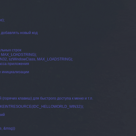
e);
 добавлять новый код
льных строк
le, MAX_LOADSTRING);
IN32, szWindowClass, MAX_LOADSTRING);
ласса приложения
е инициализации
 (горячих клавиш) для быстрого доступа к меню и т.п.
e, MAKEINTRESOURCE(IDC_HELLOWORLD_WIN32));
ний
e, &msg))