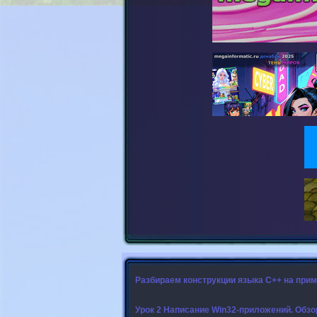
Разбираем конструкции языка C++ на пример
Урок 2 Написание Win32-приложений. Обзо