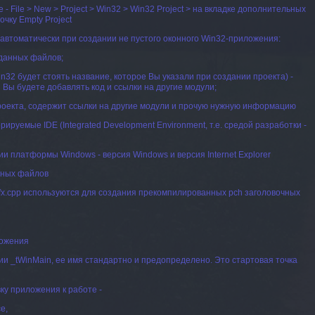
 File > New > Project > Win32 > Win32 Project > на вкладке дополнительных
очку Empty Project
втоматически при создании не пустого оконного Win32-приложения:
зданных файлов;
n32 будет стоять название, которое Вы указали при создании проекта) -
 Вы будете добавлять код и ссылки на другие модули;
проекта, содержит ссылки на другие модули и прочую нужную информацию
ируемые IDE (Integrated Development Environment, т.е. средой разработки -
сии платформы Windows - версия Windows и версия Internet Explorer
очных файлов
и stdafx.cpp используются для создания прекомпилированных pch заголовочных
ложения
и _tWinMain, ее имя стандартно и предопределено. Это стартовая точка
ку приложения к работе -
e,