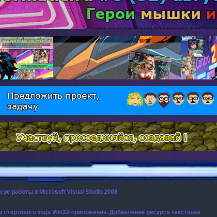
е работы в Microsoft Visual Studio 2008
р стартового кода Win32-приложения. Добавление ресурса текстовая