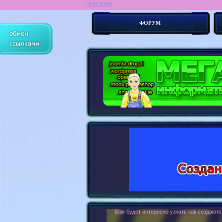
ria pc game
ФОРУМ
> :
Современные сайты - это бестелесные р