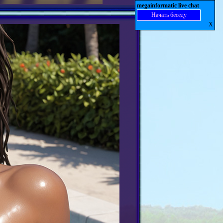
megainformatic live chat
Начать беседу
X