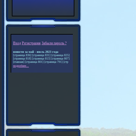
Вход
Регистрация
Забыли пароль ?
новости за май - июль 2023 года
[страница 836] [страница 831] [страница 825]
[страница 818] [страница 813] [страница 807]
[главная] [страница 801] [страница 791] [стр
подробнее...