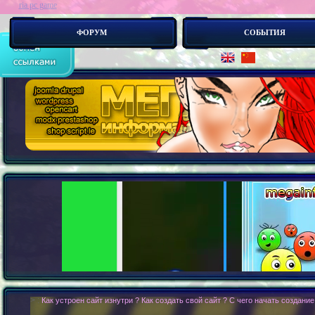
ria pc game
ФОРУМ
СОБЫТИЯ
> :
О компьютерных играх известно много_