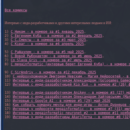
Все комиксы
Интервью с инди-разработчиками и другими интересными людьми и ИИ:
1) 
С Ником - в номере за #1 январь 2025
, 

2) 
С Евгением Куба - в номере за #2 февраль 2025
, 

3) 
С С.Смекты - в номере за #3 март 2025
, 

4) 
С Kipar - в номере за #4 апрель 2025
, 

5) 
С Рафаэлем - в номере за #5 май 2025
, 

6) 
С Вовой Рыбонавтом - в номере за #6 июнь 2025
, 

7) 
Со Slava Gris - в номере за #7 июль 2025
, 

8) 
С megainformatic (интервью берет Евгений Куба) - в номере 
9) 
С SirAndriy - в номере за #12 декабрь 2025
10) 
С нейрохудожником Дмитрием Невским - Магия Нейросетей - в
11) 
Интервью с инди-разработчиком Александром (Gologames Game
12) 
Интервью с инди-разработчицей Kio Kio - в номере #2 (26) 
13) 
Интервью с инди-разработчиком Anikey - в номере #3 (27) м
14) 
Интервью с инди-разработчиком Олександром Хайтовським (Ma
15) 
Интервью с Google AI - в номере #5 (29) май 2026
16) 
Как собрать команду мечты для инди-игры - Антон Дурнецов 
17) 
Интервью у нейросети megainformatic - в номере #7 (31) ию
18) 
Интервью у megainformatic neuronet #2 - в номере #11 нояб
19) 
Интервью у инди-разработчицы AkariTerna - в номере #8 (32