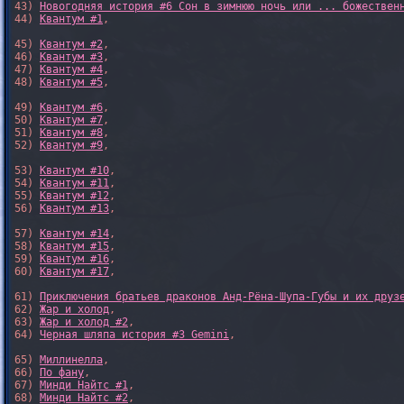
43) 
Новогодняя история #6 Сон в зимнюю ночь или ... божествен
44) 
Квантум #1
,

45) 
Квантум #2
,

46) 
Квантум #3
,

47) 
Квантум #4
,

48) 
Квантум #5
,

49) 
Квантум #6
,

50) 
Квантум #7
,

51) 
Квантум #8
,

52) 
Квантум #9
,

53) 
Квантум #10
,

54) 
Квантум #11
,

55) 
Квантум #12
,

56) 
Квантум #13
,

57) 
Квантум #14
,

58) 
Квантум #15
,

59) 
Квантум #16
,

60) 
Квантум #17
,

61) 
Приключения братьев драконов Анд-Рёна-Шупа-Губы и их друз
62) 
Жар и холод
,

63) 
Жар и холод #2
,

64) 
Черная шляпа история #3 Gemini
,

65) 
Миллинелла
,

66) 
По фану
,

67) 
Минди Найтс #1
,

68) 
Минди Найтс #2
,
