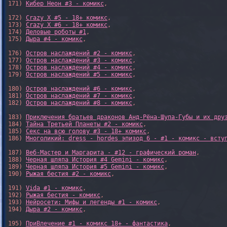
171) 
Кибер Неон #3 - комикс
,

172) 
Crazy X #5 - 18+ комикс
,

173) 
Crazy X #6 - 18+ комикс
,

174) 
Деловые роботы #1
,

175) 
Дыра #4 - комикс
,

176) 
Остров наслаждений #2 - комикс
,

177) 
Остров наслаждений #3 - комикс
,

178) 
Остров наслаждений #4 - комикс
,

179) 
Остров наслаждений #5 - комикс
,

180) 
Остров наслаждений #6 - комикс
,

181) 
Остров наслаждений #7 - комикс
,

182) 
Остров наслаждений #8 - комикс
,

183) 
Приключения братьев драконов Анд-Рёна-Шупа-Губы и их дру
184) 
Тайна Третьей Планеты #2 - комикс
,

185) 
Секс на всю голову #3 - 18+ комикс
,

186) 
Многоликий: dress - hordes эпизод 6 - #1 - комикс - всту
187) 
Веб-Мастер и Маргарита - #12 - графический роман
,

188) 
Черная шляпа История #4 Gemini - комикс
,

189) 
Черная шляпа История #5 Gemini - комикс
,

190) 
Рыжая бестия #2 - комикс
,

191) 
Vida #1 - комикс
,

192) 
Рыжая бестия - комикс
,

193) 
Нейросети: Мифы и легенды #1 - комикс
,

194) 
Дыра #2 - комикс
,

195) 
ПриВлечение #1 - комикс 18+ - фантастика
,
