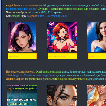
megainfomatic yookassa module
Модуль подключения к yookassa.ru для любой cms,
megainformatic messenger
-
Лучший и самый простой мессенджер для общения,
запу
Что такое нейросеть?
- книга 2026, 128 страниц.
Как
создать
игру
на
godot
книга, 128 страниц, 2026
скачать
использовать
читать
Все секреты нейросетей.
Оцифровка сознания
книга, Ежемесячный журнал комикс
2026
,
Img Gen Megainformatic Img2Txt
модуль распознавания изображений для Stab
Яндекс Маркет
megainformatic yandex.market digital delivery universal
для доставки 