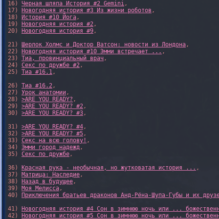
16) 
Черная шляпа История #2 Gemini
,

17) 
Новогодняя история #3 Из жизни роботов
,

18) 
История #10 Йога
,

19) 
Новогодняя история #2
,

20) 
Новогодняя история #9
,

21) 
Шерлок Холмс и Доктор Ватсон: новости из Лондона
,

22) 
Новогодняя история #10 Эмми встречает ...
,

23) 
Тиа, провинциальный врач
,

24) 
Секс по дружбе #2
,

25) 
Тиа #16.1
,

26) 
Тиа #16.2
,

27) 
Урок анатомии
,

28) 
>ARE YOU READY?
,

29) 
>ARE YOU READY? #2
,

30) 
>ARE YOU READY? #3
,

31) 
>ARE YOU READY? #4
,

32) 
>ARE YOU READY? #5
,

33) 
Секс на всю голову!
,

34) 
Эмми город надежд
,

35) 
Секс по дружбе
,

36) 
Красная рука - необычная, но жутковатая история ...
,

37) 
Матрица: Наследие
, 

38) 
Назад в будущее
, 

39) 
Моя Мелисса
, 

40) 
Приключения братьев драконов Анд-Рёна-Шупа-Губы и их друз
41) 
Новогодняя история #4 Сон в зимнюю ночь или ... божествен
42) 
Новогодняя история #5 Сон в зимнюю ночь или ... божествен