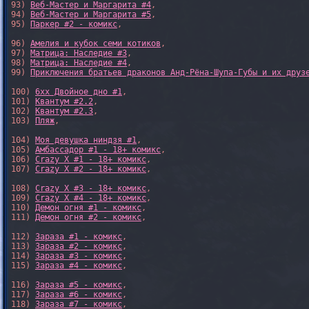
93) 
Веб-Мастер и Маргарита #4
,

94) 
Веб-Мастер и Маргарита #5
,

95) 
Паркер #2 - комикс
,

96) 
Амелия и кубок семи котиков
,

97) 
Матрица: Наследие #3
, 

98) 
Матрица: Наследие #4
, 

99) 
Приключения братьев драконов Анд-Рёна-Шупа-Губы и их друз
100) 
6xx Двойное дно #1
,

101) 
Квантум #2.2
,

102) 
Квантум #2.3
,

103) 
Пляж
,

104) 
Моя девушка ниндзя #1
,

105) 
Амбассадор #1 - 18+ комикс
,

106) 
Crazy X #1 - 18+ комикс
,

107) 
Crazy X #2 - 18+ комикс
,

108) 
Crazy X #3 - 18+ комикс
,

109) 
Crazy X #4 - 18+ комикс
,

110) 
Демон огня #1 - комикс
,

111) 
Демон огня #2 - комикс
,

112) 
Зараза #1 - комикс
,

113) 
Зараза #2 - комикс
,

114) 
Зараза #3 - комикс
,

115) 
Зараза #4 - комикс
,

116) 
Зараза #5 - комикс
,

117) 
Зараза #6 - комикс
,

118) 
Зараза #7 - комикс
,
