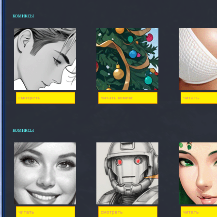
комиксы
смотреть
читать комикс
читать
комиксы
читать
смотреть
читать