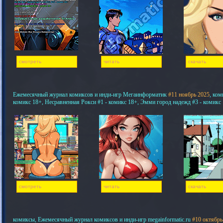
смотреть
читать
скачать
Ежемесячный журнал комиксов и инди-игр Мегаинформатик
#11 ноябрь 2025
, ком
комикс 18+, Несравненная Рокси #1 - комикс 18+, Эмми город надежд #3 - комикс
смотреть
читать
скачать
комиксы, Ежемесячный журнал комиксов и инди-игр megainformatic.ru
#10 октябрь