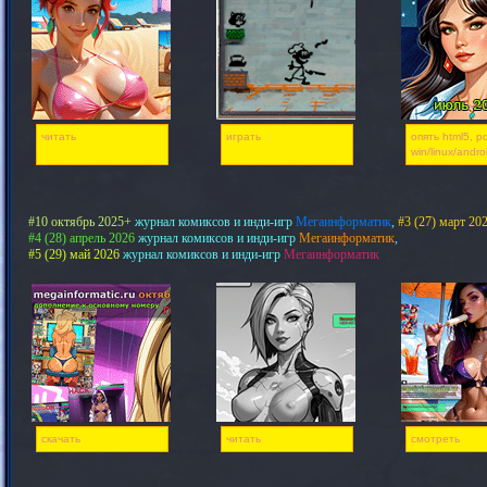
читать
играть
опять html5, pd
win/linux/andro
#10 октябрь 2025+
журнал комиксов и инди-игр
Мегаинформатик
,
#3 (27) март 20
#4 (28) апрель 2026
журнал комиксов и инди-игр
Мегаинформатик
,
#5 (29) май 2026
журнал комиксов и инди-игр
Мегаинформатик
скачать
читать
смотреть