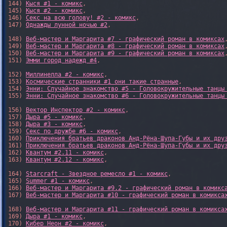
144) 
Кыся #1 - комикс
,

145) 
Кыся #2 - комикс
,

146) 
Секс на всю голову! #2 - комикс
,

147) 
Однажды лунной ночью #2
,

148) 
Веб-мастер и Маргарита #7 - графический роман в комиксах
,
149) 
Веб-мастер и Маргарита #8 - графический роман в комиксах
,
150) 
Веб-мастер и Маргарита #9 - графический роман в комиксах
,
151) 
Эмми город надежд #4
,

152) 
Миллинелла #2 - комикс
,

153) 
Космические странники #1 они такие странные
,

154) 
Энни: Случайное знакомство #5 - Головокружительные танцы
155) 
Энни: Случайное знакомство #6 - Головокружительные танцы
156) 
Вектор Инспектор #2 - комикс
,

157) 
Дыра #5 - комикс
,

158) 
Дыра #3 - комикс
,

159) 
Секс по дружбе #6 - комикс
,

160) 
Приключения братьев драконов Анд-Рёна-Шупа-Губы и их дру
161) 
Приключения братьев драконов Анд-Рёна-Шупа-Губы и их дру
162) 
Квантум #2.11 - комикс
,

163) 
Квантум #2.12 - комикс
,

164) 
Starcraft - Звездное ремесло #1 - комикс
,

165) 
Summer #1 - комикс
,

166) 
Веб-мастер и Маргарита #9.2 - графический роман в комикс
167) 
Веб-мастер и Маргарита #10 - графический роман в комикса
168) 
Веб-мастер и Маргарита #11 - графический роман в комикса
169) 
Дыра #1 - комикс
,

170) 
Кибер Неон #2 - комикс
,
