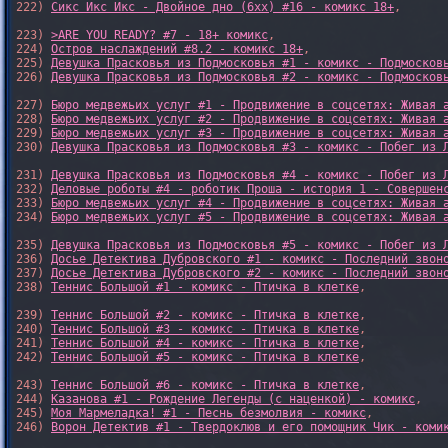
222) 
Сикс Икс Икс - Двойное дно (6xx) #16 - комикс 18+
,

223) 
>ARE YOU READY? #7 - 18+ комикс
,

224) 
Остров наслаждений #8.2 - комикс 18+
,

225) 
Девушка Прасковья из Подмосковья #1 - комикс - Подмосков
226) 
Девушка Прасковья из Подмосковья #2 - комикс - Подмосков
227) 
Бюро медвежьих услуг #1 - Продвижение в соцсетях: Живая 
228) 
Бюро медвежьих услуг #2 - Продвижение в соцсетях: Живая 
229) 
Бюро медвежьих услуг #3 - Продвижение в соцсетях: Живая 
230) 
Девушка Прасковья из Подмосковья #3 - комикс - Побег из 
231) 
Девушка Прасковья из Подмосковья #4 - комикс - Побег из 
232) 
Деловые роботы #4 - роботик Проша - история 1 - Совершен
233) 
Бюро медвежьих услуг #4 - Продвижение в соцсетях: Живая 
234) 
Бюро медвежьих услуг #5 - Продвижение в соцсетях: Живая 
235) 
Девушка Прасковья из Подмосковья #5 - комикс - Побег из 
236) 
Досье Детектива Дубровского #1 - комикс - Последний звон
237) 
Досье Детектива Дубровского #2 - комикс - Последний звон
238) 
Теннис Большой #1 - комикс - Птичка в клетке
,

239) 
Теннис Большой #2 - комикс - Птичка в клетке
,

240) 
Теннис Большой #3 - комикс - Птичка в клетке
,

241) 
Теннис Большой #4 - комикс - Птичка в клетке
,

242) 
Теннис Большой #5 - комикс - Птичка в клетке
,

243) 
Теннис Большой #6 - комикс - Птичка в клетке
,

244) 
Казанова #1 - Рождение Легенды (с наценкой) - комикс
,

245) 
Моя Мармеладка! #1 - Песнь безмолвия - комикс
,

246) 
Ворон Детектив #1 - Твердоклюв и его помощник Чик - коми