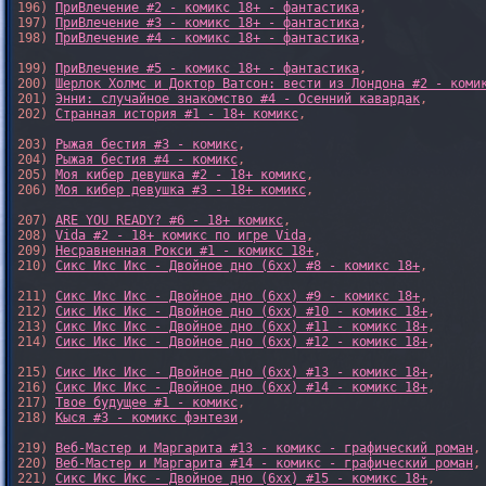
196) 
ПриВлечение #2 - комикс 18+ - фантастика
,

197) 
ПриВлечение #3 - комикс 18+ - фантастика
,

198) 
ПриВлечение #4 - комикс 18+ - фантастика
,

199) 
ПриВлечение #5 - комикс 18+ - фантастика
,

200) 
Шерлок Холмс и Доктор Ватсон: вести из Лондона #2 - коми
201) 
Энни: случайное знакомство #4 - Осенний кавардак
,

202) 
Странная история #1 - 18+ комикс
,

203) 
Рыжая бестия #3 - комикс
,

204) 
Рыжая бестия #4 - комикс
,

205) 
Моя кибер девушка #2 - 18+ комикс
,

206) 
Моя кибер девушка #3 - 18+ комикс
,

207) 
ARE YOU READY? #6 - 18+ комикс
,

208) 
Vida #2 - 18+ комикс по игре Vida
,

209) 
Несравненная Рокси #1 - комикс 18+
,

210) 
Сикс Икс Икс - Двойное дно (6xx) #8 - комикс 18+
,

211) 
Сикс Икс Икс - Двойное дно (6xx) #9 - комикс 18+
,

212) 
Сикс Икс Икс - Двойное дно (6xx) #10 - комикс 18+
,

213) 
Сикс Икс Икс - Двойное дно (6xx) #11 - комикс 18+
,

214) 
Сикс Икс Икс - Двойное дно (6xx) #12 - комикс 18+
,

215) 
Сикс Икс Икс - Двойное дно (6xx) #13 - комикс 18+
,

216) 
Сикс Икс Икс - Двойное дно (6xx) #14 - комикс 18+
,

217) 
Твое будущее #1 - комикс
,

218) 
Кыся #3 - комикс фэнтези
,

219) 
Веб-Мастер и Маргарита #13 - комикс - графический роман
,

220) 
Веб-Мастер и Маргарита #14 - комикс - графический роман
,

221) 
Сикс Икс Икс - Двойное дно (6xx) #15 - комикс 18+
,
