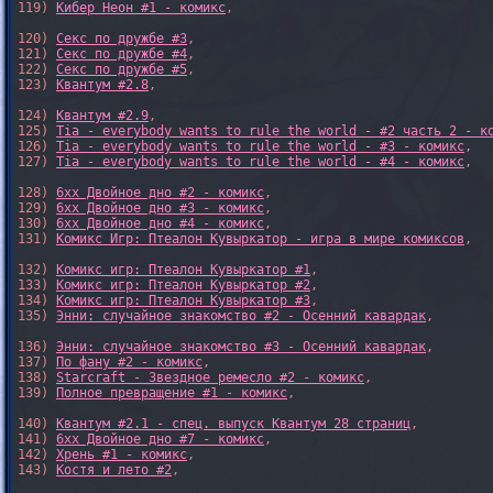
119) 
Кибер Неон #1 - комикс
,

120) 
Секс по дружбе #3
,

121) 
Секс по дружбе #4
,

122) 
Секс по дружбе #5
,

123) 
Квантум #2.8
,

124) 
Квантум #2.9
,

125) 
Tia - everybody wants to rule the world - #2 часть 2 - к
126) 
Tia - everybody wants to rule the world - #3 - комикс
,

127) 
Tia - everybody wants to rule the world - #4 - комикс
,

128) 
6xx Двойное дно #2 - комикс
,

129) 
6xx Двойное дно #3 - комикс
,

130) 
6xx Двойное дно #4 - комикс
,

131) 
Комикс Игр: Птеалон Кувыркатор - игра в мире комиксов
,

132) 
Комикс игр: Птеалон Кувыркатор #1
,

133) 
Комикс игр: Птеалон Кувыркатор #2
,

134) 
Комикс игр: Птеалон Кувыркатор #3
,

135) 
Энни: случайное знакомство #2 - Осенний кавардак
,

136) 
Энни: случайное знакомство #3 - Осенний кавардак
,

137) 
По фану #2 - комикс
,

138) 
Starcraft - Звездное ремесло #2 - комикс
,

139) 
Полное превращение #1 - комикс
,

140) 
Квантум #2.1 - спец. выпуск Квантум 28 страниц
,

141) 
6xx Двойное дно #7 - комикс
,

142) 
Хрень #1 - комикс
,

143) 
Костя и лето #2
,
