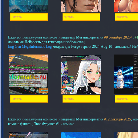
читать
читать
скачать
Ежемесячный журнал комиксов и инди-игр Мегаинформатик
#9 сентябрь 2025+
,
#1
локальная Нейросеть для генерации изображений,
Img Gen Megainformatic Log
модуль для Forge версии 2024-Aug-10 - локальной Не
читать
читать
скачать
Ежемесячный журнал комиксов и инди-игр Мегаинформатик
#12 декабрь 2025
, ко
комикс фэнтези, Твое будущее #1 - комикс