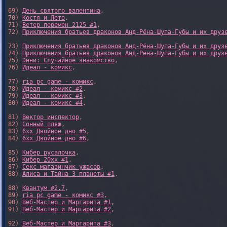
69) 
День святого валентина
,

70) 
Костя и Лето
,

71) 
Ветер перемен 2125 #1
,

72) 
Приключения братьев драконов Анд-Рёна-Шупа-Губы и их друз
73) 
Приключения братьев драконов Анд-Рёна-Шупа-Губы и их друз
74) 
Приключения братьев драконов Анд-Рёна-Шупа-Губы и их друз
75) 
Энни: Случайное знакомство
,

76) 
Идеал - комикс
,

77) 
ria pc game - комикс
,

78) 
Идеал - комикс #2
,

79) 
Идеал - комикс #3
,

80) 
Идеал - комикс #4
,

81) 
Вектор инспектор
,

82) 
Сонный пляж
,

83) 
6xx Двойное дно #5
,

84) 
6xx Двойное дно #6
,

85) 
Кибер русалочка
,

86) 
Кибер 20xx #1
,

87) 
Секс магазинчик ужасов
,

88) 
Алиса и Тайна 3 планеты #1
,

88) 
Квантум #2.7
,

89) 
ria pc game - комикс #3
,

90) 
Веб-Мастер и Маргарита #1
,

91) 
Веб-Мастер и Маргарита #2
,

92) 
Веб-Мастер и Маргарита #3
,
