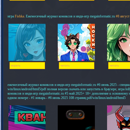
игра
Fishka
. Ежемесячный журнал комиксов и инди-игр megainformatic.ru
#8 август
играть
читать
читать
ежемесячный журнал комиксов и инди-игр megainformatic.ru #6 июнь 2025 - специ
win/linux/android/html5/pdf полная версия скачать или запустить в браузере, игра 
комиксов и инди-игр megainformatic.ru #5 май 2025+ 18+ дополнение к основному
одном номере - #1 январь - #6 июнь 2025 108 страниц pdf/win/linux/android/html5