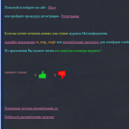
Пожалуйста войдите на сайт -
Вход
или пройдите процедуру регистрации -
Регистрация
Если вы хотите почитать комикс или статью
журнала Мегаинформатик
скачайте приложение
m_mag_single
или
megainformatic messenger
для платформ windows
Из приложения Вы можете читать
все выпуски и номера журнала
!
оцените статью:
0
0
Поисковая система megainformatic.ru
Нейросеть megainformatic neuronet