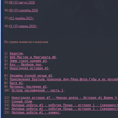
35)
#8 (32) август 2026
36)
#9 (33) сентябрь 2026
37)
#12 декабрь 2025+
38)
#1 (35) январь 2026+
По сериям комиксов и выпускам
1) 
Квантум
, 

2) 
Веб-Мастер и Маргарита #6
, 

3) 
Эмми город надежд #3
, 

4) 
6xx - Двойное дно
, 

5) 
Новогодняя история #1
, 

6) 
Однажды лунной ночью #2
, 

7) 
Приключения братьев драконов Анд-Рёна-Шупа-Губы и их друзе
8) 
Кыся #1
, 

9) 
Матрица: Наследие #2
, 

10) 
Остров наслаждений - часть 1
, 

11) 
Новогодняя история #7 - Черная шляпа - История #1 Время Ч
,
12) 
Сонный пляж
, 

13) 
Деловые роботы #3 - роботик Проша - история 1 - Совершенс
14) 
Деловые роботы #2 - роботик Проша - история 1 - Совершенс
15) 
Деловые роботы #1 - комикс
,
