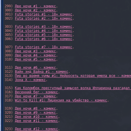
299) 
Две ночи #1 - комикс
,

300) 
Две ночи #2 - комикс
,

301) 
Futa stories #1 - 18+ комикс
,

302) 
Futa stories #2 - 18+ комикс
,

303) 
Futa stories #3 - 18+ комикс
,

304) 
Futa stories #4 - 18+ комикс
,

305) 
Futa stories #5 - 18+ комикс
,

306) 
Futa stories #6 - 18+ комикс
,

307) 
Futa stories #7 - 18+ комикс
,

308) 
Две ночи #3 - комикс
,

309) 
Две ночи #4 - комикс
,

310) 
Две ночи #5 - комикс
,

311) 
Две ночи #6 - комикс
,

312) 
Вайн энд Вайна #1 - комикс
,

313) 
Пир во время чумы #1: Нейросеть которая умела все - коми
314) 
Зона X - комикс
,

315) 
Как Коломбок преступный замысел волка Иллариона разгадал
316) 
Весенний бег - комикс
,

317) 
Две ночи #7 - комикс
,

318) 
Win to Kill #1: Лицензия на убийство - комикс
,

319) 
Две ночи #8 - комикс
,

320) 
Две ночи #9 - комикс
,

321) 
Две ночи #10 - комикс
,

322) 
Две ночи #11 - комикс
,

323) 
Две ночи #12 - комикс
,
