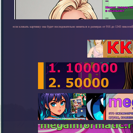
если кликать картинку она будет последовательно меняться в размерах от 916 до 1343 пикселей