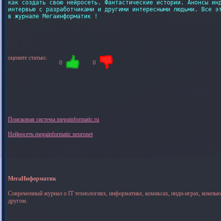
как создать свою нейросеть. Фантастические истории. Анонсы инд
интервью с разработчиками и другими интересными людьми. Все эт
в журнале Мегаинформатик !
оцените статью:
0
0
Поисковая система megainformatic.ru
Нейросеть megainformatic neuronet
МегаИнформатик
Современный журнал о IT технологиях, информатике, комиксах, инди-играх, компь
другом.