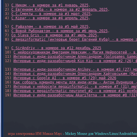
1) 
С Ником - в номере за #1 январь 2025
, 

2) 
С Евгением Куба - в номере за #2 февраль 2025
, 

3) 
С С.Смекты - в номере за #3 март 2025
, 

4) 
С Kipar - в номере за #4 апрель 2025
, 

5) 
С Рафаэлем - в номере за #5 май 2025
, 

6) 
С Вовой Рыбонавтом - в номере за #6 июнь 2025
, 

7) 
Со Slava Gris - в номере за #7 июль 2025
, 

8) 
С megainformatic (интервью берет Евгений Куба) - в номере 
9) 
С SirAndriy - в номере за #12 декабрь 2025
10) 
С нейрохудожником Дмитрием Невским - Магия Нейросетей - в
11) 
Интервью с инди-разработчиком Александром (Gologames Game
12) 
Интервью с инди-разработчицей Kio Kio - в номере #2 (26) 
13) 
Интервью с инди-разработчиком Anikey - в номере #3 (27) м
14) 
Интервью с инди-разработчиком Олександром Хайтовським (Ma
15) 
Интервью с Google AI - в номере #5 (29) май 2026
16) 
Как собрать команду мечты для инди-игры - Антон Дурнецов 
17) 
Интервью у нейросети megainformatic - в номере #7 (31) ию
18) 
Интервью у megainformatic neuronet #2 - в номере #11 нояб
19) 
Интервью у инди-разработчицы AkariTerna - в номере #8 (32
игра электроника ИМ Микки Маус
- Mickey Mouse для Windows/Linux/Android/htm