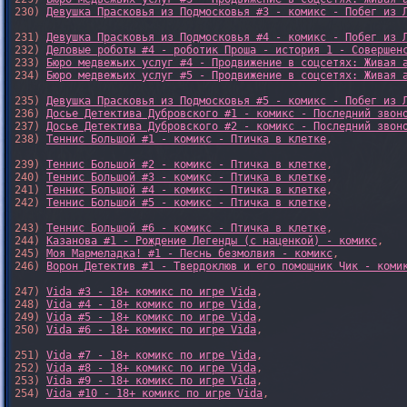
230) 
Девушка Прасковья из Подмосковья #3 - комикс - Побег из 
231) 
Девушка Прасковья из Подмосковья #4 - комикс - Побег из 
232) 
Деловые роботы #4 - роботик Проша - история 1 - Совершен
233) 
Бюро медвежьих услуг #4 - Продвижение в соцсетях: Живая 
234) 
Бюро медвежьих услуг #5 - Продвижение в соцсетях: Живая 
235) 
Девушка Прасковья из Подмосковья #5 - комикс - Побег из 
236) 
Досье Детектива Дубровского #1 - комикс - Последний звон
237) 
Досье Детектива Дубровского #2 - комикс - Последний звон
238) 
Теннис Большой #1 - комикс - Птичка в клетке
,

239) 
Теннис Большой #2 - комикс - Птичка в клетке
,

240) 
Теннис Большой #3 - комикс - Птичка в клетке
,

241) 
Теннис Большой #4 - комикс - Птичка в клетке
,

242) 
Теннис Большой #5 - комикс - Птичка в клетке
,

243) 
Теннис Большой #6 - комикс - Птичка в клетке
,

244) 
Казанова #1 - Рождение Легенды (с наценкой) - комикс
,

245) 
Моя Мармеладка! #1 - Песнь безмолвия - комикс
,

246) 
Ворон Детектив #1 - Твердоклюв и его помощник Чик - коми
247) 
Vida #3 - 18+ комикс по игре Vida
,

248) 
Vida #4 - 18+ комикс по игре Vida
,

249) 
Vida #5 - 18+ комикс по игре Vida
,

250) 
Vida #6 - 18+ комикс по игре Vida
,

251) 
Vida #7 - 18+ комикс по игре Vida
,

252) 
Vida #8 - 18+ комикс по игре Vida
,

253) 
Vida #9 - 18+ комикс по игре Vida
,

254) 
Vida #10 - 18+ комикс по игре Vida
,
