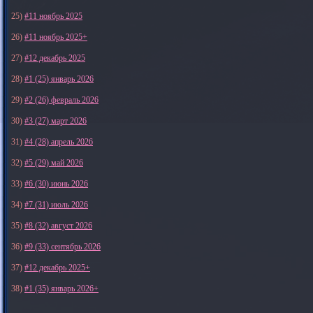
25)
#11 ноябрь 2025
26)
#11 ноябрь 2025+
27)
#12 декабрь 2025
28)
#1 (25) январь 2026
29)
#2 (26) февраль 2026
30)
#3 (27) март 2026
31)
#4 (28) апрель 2026
32)
#5 (29) май 2026
33)
#6 (30) июнь 2026
34)
#7 (31) июль 2026
35)
#8 (32) август 2026
36)
#9 (33) сентябрь 2026
37)
#12 декабрь 2025+
38)
#1 (35) январь 2026+