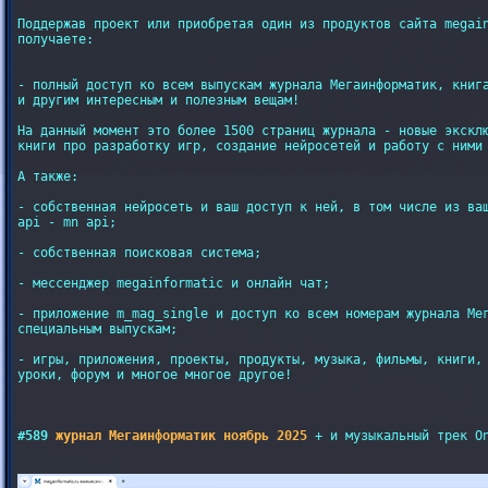
Поддержав проект или приобретая один из продуктов сайта megain
получаете:

- полный доступ ко всем выпускам журнала Мегаинформатик, книга
и другим интересным и полезным вещам!

На данный момент это более 1500 страниц журнала - новые эксклю
книги про разработку игр, создание нейросетей и работу с ними 
А также:

- собственная нейросеть и ваш доступ к ней, в том числе из ваш
api - mn api;

- собственная поисковая система;

- мессенджер megainformatic и онлайн чат;

- приложение m_mag_single и доступ ко всем номерам журнала Мег
специальным выпускам;

- игры, приложения, проекты, продукты, музыка, фильмы, книги, 
уроки, форум и многое многое другое!

#589 
журнал Мегаинформатик ноябрь 2025
 + и музыкальный трек On