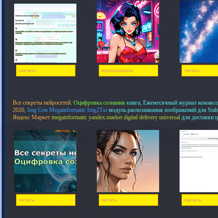
скачать
использовать
читать
Все секреты нейросетей.
Оцифровка сознания
книга, Ежемесячный журнал комикс
2026
,
Img Gen Megainformatic Img2Txt
модуль распознавания изображений для Stab
Яндекс Маркет
megainformatic yandex.market digital delivery universal
для доставки 
читать
читать
скачать