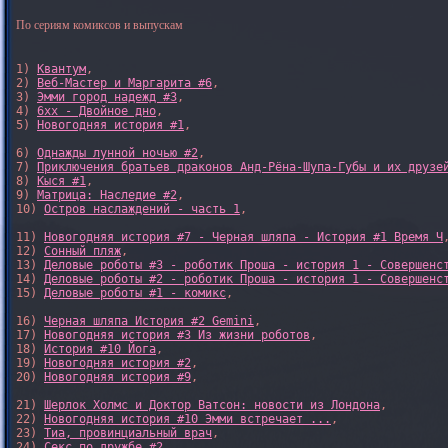
По сериям комиксов и выпускам
1) 
Квантум
, 

2) 
Веб-Мастер и Маргарита #6
, 

3) 
Эмми город надежд #3
, 

4) 
6xx - Двойное дно
, 

5) 
Новогодняя история #1
, 

6) 
Однажды лунной ночью #2
, 

7) 
Приключения братьев драконов Анд-Рёна-Шупа-Губы и их друзе
8) 
Кыся #1
, 

9) 
Матрица: Наследие #2
, 

10) 
Остров наслаждений - часть 1
, 

11) 
Новогодняя история #7 - Черная шляпа - История #1 Время Ч
,
12) 
Сонный пляж
, 

13) 
Деловые роботы #3 - роботик Проша - история 1 - Совершенс
14) 
Деловые роботы #2 - роботик Проша - история 1 - Совершенс
15) 
Деловые роботы #1 - комикс
,

16) 
Черная шляпа История #2 Gemini
,

17) 
Новогодняя история #3 Из жизни роботов
,

18) 
История #10 Йога
,

19) 
Новогодняя история #2
,

20) 
Новогодняя история #9
,

21) 
Шерлок Холмс и Доктор Ватсон: новости из Лондона
,

22) 
Новогодняя история #10 Эмми встречает ...
,

23) 
Тиа, провинциальный врач
,

24) 
Секс по дружбе #2
,
