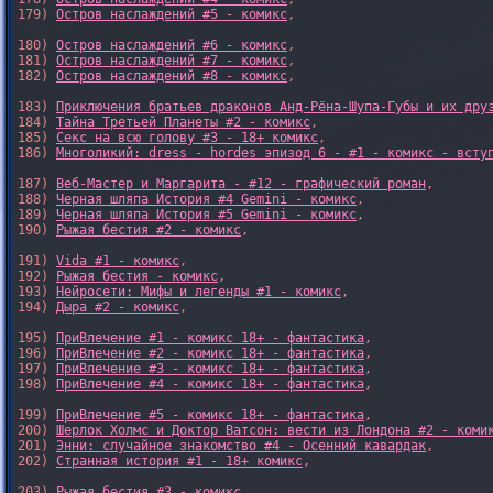
179) 
Остров наслаждений #5 - комикс
,

180) 
Остров наслаждений #6 - комикс
,

181) 
Остров наслаждений #7 - комикс
,

182) 
Остров наслаждений #8 - комикс
,

183) 
Приключения братьев драконов Анд-Рёна-Шупа-Губы и их дру
184) 
Тайна Третьей Планеты #2 - комикс
,

185) 
Секс на всю голову #3 - 18+ комикс
,

186) 
Многоликий: dress - hordes эпизод 6 - #1 - комикс - всту
187) 
Веб-Мастер и Маргарита - #12 - графический роман
,

188) 
Черная шляпа История #4 Gemini - комикс
,

189) 
Черная шляпа История #5 Gemini - комикс
,

190) 
Рыжая бестия #2 - комикс
,

191) 
Vida #1 - комикс
,

192) 
Рыжая бестия - комикс
,

193) 
Нейросети: Мифы и легенды #1 - комикс
,

194) 
Дыра #2 - комикс
,

195) 
ПриВлечение #1 - комикс 18+ - фантастика
,

196) 
ПриВлечение #2 - комикс 18+ - фантастика
,

197) 
ПриВлечение #3 - комикс 18+ - фантастика
,

198) 
ПриВлечение #4 - комикс 18+ - фантастика
,

199) 
ПриВлечение #5 - комикс 18+ - фантастика
,

200) 
Шерлок Холмс и Доктор Ватсон: вести из Лондона #2 - коми
201) 
Энни: случайное знакомство #4 - Осенний кавардак
,

202) 
Странная история #1 - 18+ комикс
,

203) 
Рыжая бестия #3 - комикс
,
