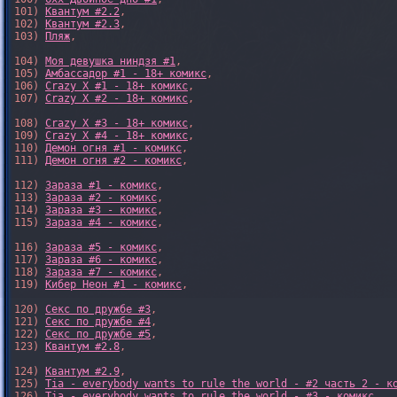
101) 
Квантум #2.2
,

102) 
Квантум #2.3
,

103) 
Пляж
,

104) 
Моя девушка ниндзя #1
,

105) 
Амбассадор #1 - 18+ комикс
,

106) 
Crazy X #1 - 18+ комикс
,

107) 
Crazy X #2 - 18+ комикс
,

108) 
Crazy X #3 - 18+ комикс
,

109) 
Crazy X #4 - 18+ комикс
,

110) 
Демон огня #1 - комикс
,

111) 
Демон огня #2 - комикс
,

112) 
Зараза #1 - комикс
,

113) 
Зараза #2 - комикс
,

114) 
Зараза #3 - комикс
,

115) 
Зараза #4 - комикс
,

116) 
Зараза #5 - комикс
,

117) 
Зараза #6 - комикс
,

118) 
Зараза #7 - комикс
,

119) 
Кибер Неон #1 - комикс
,

120) 
Секс по дружбе #3
,

121) 
Секс по дружбе #4
,

122) 
Секс по дружбе #5
,

123) 
Квантум #2.8
,

124) 
Квантум #2.9
,

125) 
Tia - everybody wants to rule the world - #2 часть 2 - к
126) 
Tia - everybody wants to rule the world - #3 - комикс
,
