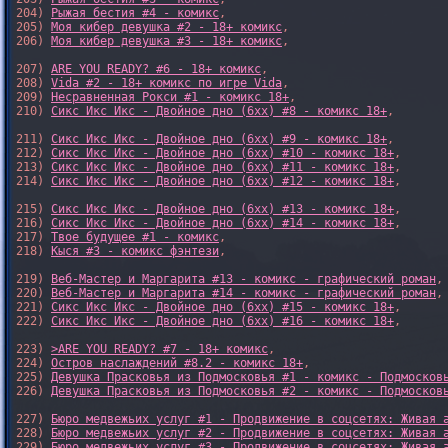
204) 
Рыжая бестия #4 - комикс
,

205) 
Моя кибер девушка #2 - 18+ комикс
,

206) 
Моя кибер девушка #3 - 18+ комикс
,

207) 
ARE YOU READY? #6 - 18+ комикс
,

208) 
Vida #2 - 18+ комикс по игре Vida
,

209) 
Несравненная Рокси #1 - комикс 18+
,

210) 
Сикс Икс Икс - Двойное дно (6xx) #8 - комикс 18+
,

211) 
Сикс Икс Икс - Двойное дно (6xx) #9 - комикс 18+
,

212) 
Сикс Икс Икс - Двойное дно (6xx) #10 - комикс 18+
,

213) 
Сикс Икс Икс - Двойное дно (6xx) #11 - комикс 18+
,

214) 
Сикс Икс Икс - Двойное дно (6xx) #12 - комикс 18+
,

215) 
Сикс Икс Икс - Двойное дно (6xx) #13 - комикс 18+
,

216) 
Сикс Икс Икс - Двойное дно (6xx) #14 - комикс 18+
,

217) 
Твое будущее #1 - комикс
,

218) 
Кыся #3 - комикс фэнтези
,

219) 
Веб-Мастер и Маргарита #13 - комикс - графический роман
,

220) 
Веб-Мастер и Маргарита #14 - комикс - графический роман
,

221) 
Сикс Икс Икс - Двойное дно (6xx) #15 - комикс 18+
,

222) 
Сикс Икс Икс - Двойное дно (6xx) #16 - комикс 18+
,

223) 
>ARE YOU READY? #7 - 18+ комикс
,

224) 
Остров наслаждений #8.2 - комикс 18+
,

225) 
Девушка Прасковья из Подмосковья #1 - комикс - Подмосков
226) 
Девушка Прасковья из Подмосковья #2 - комикс - Подмосков
227) 
Бюро медвежьих услуг #1 - Продвижение в соцсетях: Живая 
228) 
Бюро медвежьих услуг #2 - Продвижение в соцсетях: Живая 
229) 
Бюро медвежьих услуг #3 - Продвижение в соцсетях: Живая 