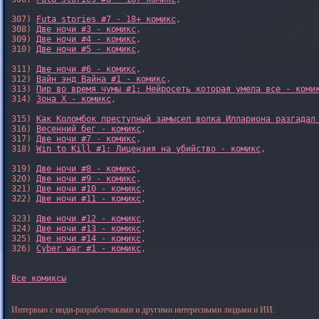
307) 
Futa stories #7 - 18+ комикс
,

308) 
Две ночи #3 - комикс
,

309) 
Две ночи #4 - комикс
,

310) 
Две ночи #5 - комикс
,

311) 
Две ночи #6 - комикс
,

312) 
Вайн энд Вайна #1 - комикс
,

313) 
Пир во время чумы #1: Нейросеть которая умела все - коми
314) 
Зона X - комикс
,

315) 
Как Коломбок преступный замысел волка Иллариона разгадал
316) 
Весенний бег - комикс
,

317) 
Две ночи #7 - комикс
,

318) 
Win to Kill #1: Лицензия на убийство - комикс
,

319) 
Две ночи #8 - комикс
,

320) 
Две ночи #9 - комикс
,

321) 
Две ночи #10 - комикс
,

322) 
Две ночи #11 - комикс
,

323) 
Две ночи #12 - комикс
,

324) 
Две ночи #13 - комикс
,

325) 
Две ночи #14 - комикс
,

326) 
Cyber war #1 - комикс
,

Все комиксы
Интервью с инди-разработчиками и другими интересными людьми и ИИ: