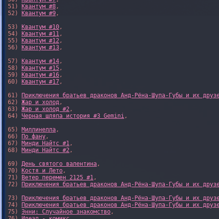
51) 
Квантум #8
,

52) 
Квантум #9
,

53) 
Квантум #10
,

54) 
Квантум #11
,

55) 
Квантум #12
,

56) 
Квантум #13
,

57) 
Квантум #14
,

58) 
Квантум #15
,

59) 
Квантум #16
,

60) 
Квантум #17
,

61) 
Приключения братьев драконов Анд-Рёна-Шупа-Губы и их друз
62) 
Жар и холод
,

63) 
Жар и холод #2
,

64) 
Черная шляпа история #3 Gemini
,

65) 
Миллинелла
,

66) 
По фану
,

67) 
Минди Найтс #1
,

68) 
Минди Найтс #2
,

69) 
День святого валентина
,

70) 
Костя и Лето
,

71) 
Ветер перемен 2125 #1
,

72) 
Приключения братьев драконов Анд-Рёна-Шупа-Губы и их друз
73) 
Приключения братьев драконов Анд-Рёна-Шупа-Губы и их друз
74) 
Приключения братьев драконов Анд-Рёна-Шупа-Губы и их друз
75) 
Энни: Случайное знакомство
,

76) 
Идеал - комикс
,
