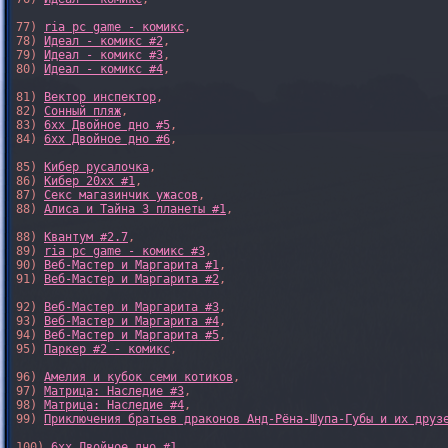
77) 
ria pc game - комикс
,

78) 
Идеал - комикс #2
,

79) 
Идеал - комикс #3
,

80) 
Идеал - комикс #4
,

81) 
Вектор инспектор
,

82) 
Сонный пляж
,

83) 
6xx Двойное дно #5
,

84) 
6xx Двойное дно #6
,

85) 
Кибер русалочка
,

86) 
Кибер 20xx #1
,

87) 
Секс магазинчик ужасов
,

88) 
Алиса и Тайна 3 планеты #1
,

88) 
Квантум #2.7
,

89) 
ria pc game - комикс #3
,

90) 
Веб-Мастер и Маргарита #1
,

91) 
Веб-Мастер и Маргарита #2
,

92) 
Веб-Мастер и Маргарита #3
,

93) 
Веб-Мастер и Маргарита #4
,

94) 
Веб-Мастер и Маргарита #5
,

95) 
Паркер #2 - комикс
,

96) 
Амелия и кубок семи котиков
,

97) 
Матрица: Наследие #3
, 

98) 
Матрица: Наследие #4
, 

99) 
Приключения братьев драконов Анд-Рёна-Шупа-Губы и их друз
100) 
6xx Двойное дно #1
,
