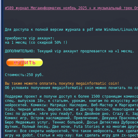
#589 журнал Мегаинформатик ноябрь 2025 + и музыкальный трек O
Для доступа к полной версии журнала в pdf или Windows/Linux/An
приобрести vip аккаунт:

на 1 месяц (со скидкой 50% !)

Стоимость:250 руб.
Вы также можете оплатить покупку megainformatic coin!
Об условиях получения megainformatic coin можно почитать по с
Поддержи проект и получи доступ к более 1500 страницам комиксо
спец. выпусков 18+, к статьям, урокам, книгам по искусству исп
нейросетей. Комиксы: Матрица: Наследие, Веб-Мастер и Маргарита
Vida, Черная шляпа, Шерлок Холмс и Доктор Ватсон, Новогодняя и
Секс по дружбе, >Are you ready?, 6xx Двойное дно, Crazy X, Зар
Комикс игр, Остров наслаждений, Привлечение, Девушка Прасковья
Бюро Медвежьих услуг, Теннис большой, Досье Детектива Дубровск
Шутник, Полный песец, Две ночи, Futa Stories и ко многим други
Книги: Все секреты нейросетей, Что такое нейросеть, Как сделат
игру на godot. Статьи и ноу-хау: Как сделать игру для zx-spect