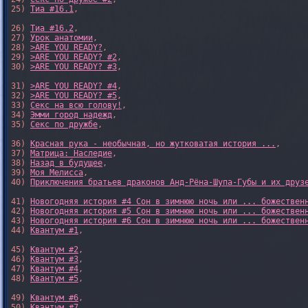
25) 
Тиа #16.1
,

26) 
Тиа #16.2
,

27) 
Урок анатомии
,

28) 
>ARE YOU READY?
,

29) 
>ARE YOU READY? #2
,

30) 
>ARE YOU READY? #3
,

31) 
>ARE YOU READY? #4
,

32) 
>ARE YOU READY? #5
,

33) 
Секс на всю голову!
,

34) 
Эмми город надежд
,

35) 
Секс по дружбе
,

36) 
Красная рука - необычная, но жутковатая история ...
,

37) 
Матрица: Наследие
, 

38) 
Назад в будущее
, 

39) 
Моя Мелисса
, 

40) 
Приключения братьев драконов Анд-Рёна-Шупа-Губы и их друз
41) 
Новогодняя история #4 Сон в зимнюю ночь или ... божествен
42) 
Новогодняя история #5 Сон в зимнюю ночь или ... божествен
43) 
Новогодняя история #6 Сон в зимнюю ночь или ... божествен
44) 
Квантум #1
,

45) 
Квантум #2
,

46) 
Квантум #3
,

47) 
Квантум #4
,

48) 
Квантум #5
,

49) 
Квантум #6
,

50) 
Квантум #7
,
