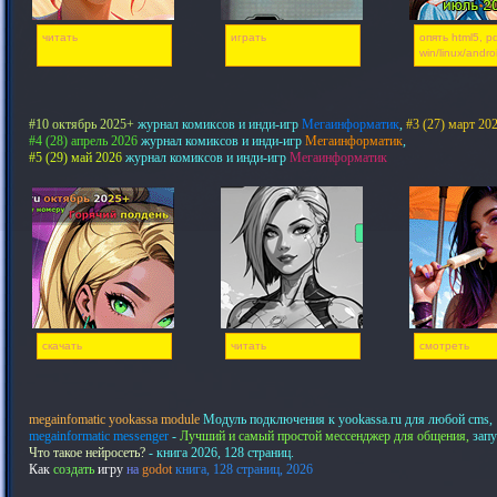
читать
играть
опять html5, pd
win/linux/andro
#10 октябрь 2025+
журнал комиксов и инди-игр
Мегаинформатик
,
#3 (27) март 20
#4 (28) апрель 2026
журнал комиксов и инди-игр
Мегаинформатик
,
#5 (29) май 2026
журнал комиксов и инди-игр
Мегаинформатик
скачать
читать
смотреть
megainfomatic yookassa module
Модуль подключения к yookassa.ru для любой cms,
megainformatic messenger
-
Лучший и самый простой мессенджер для общения,
запу
Что такое нейросеть?
- книга 2026, 128 страниц.
Как
создать
игру
на
godot
книга, 128 страниц, 2026