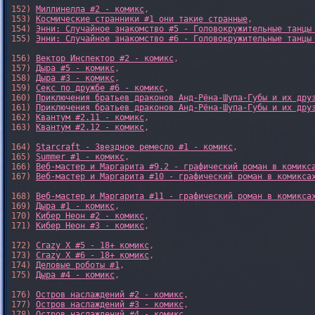
152) 
Миллинелла #2 - комикс
,

153) 
Космические странники #1 они такие странные
,

154) 
Энни: Случайное знакомство #5 - Головокружительные танцы
155) 
Энни: Случайное знакомство #6 - Головокружительные танцы
156) 
Вектор Инспектор #2 - комикс
,

157) 
Дыра #5 - комикс
,

158) 
Дыра #3 - комикс
,

159) 
Секс по дружбе #6 - комикс
,

160) 
Приключения братьев драконов Анд-Рёна-Шупа-Губы и их дру
161) 
Приключения братьев драконов Анд-Рёна-Шупа-Губы и их дру
162) 
Квантум #2.11 - комикс
,

163) 
Квантум #2.12 - комикс
,

164) 
Starcraft - Звездное ремесло #1 - комикс
,

165) 
Summer #1 - комикс
,

166) 
Веб-мастер и Маргарита #9.2 - графический роман в комикс
167) 
Веб-мастер и Маргарита #10 - графический роман в комикса
168) 
Веб-мастер и Маргарита #11 - графический роман в комикса
169) 
Дыра #1 - комикс
,

170) 
Кибер Неон #2 - комикс
,

171) 
Кибер Неон #3 - комикс
,

172) 
Crazy X #5 - 18+ комикс
,

173) 
Crazy X #6 - 18+ комикс
,

174) 
Деловые роботы #1
,

175) 
Дыра #4 - комикс
,

176) 
Остров наслаждений #2 - комикс
,

177) 
Остров наслаждений #3 - комикс
,

178) 
Остров наслаждений #4 - комикс
,
