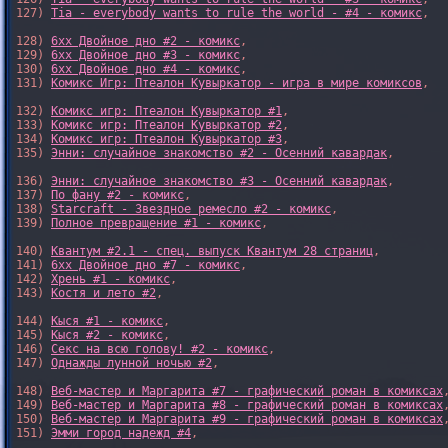
127) 
Tia - everybody wants to rule the world - #4 - комикс
,

128) 
6xx Двойное дно #2 - комикс
,

129) 
6xx Двойное дно #3 - комикс
,

130) 
6xx Двойное дно #4 - комикс
,

131) 
Комикс Игр: Птеалон Кувыркатор - игра в мире комиксов
,

132) 
Комикс игр: Птеалон Кувыркатор #1
,

133) 
Комикс игр: Птеалон Кувыркатор #2
,

134) 
Комикс игр: Птеалон Кувыркатор #3
,

135) 
Энни: случайное знакомство #2 - Осенний кавардак
,

136) 
Энни: случайное знакомство #3 - Осенний кавардак
,

137) 
По фану #2 - комикс
,

138) 
Starcraft - Звездное ремесло #2 - комикс
,

139) 
Полное превращение #1 - комикс
,

140) 
Квантум #2.1 - спец. выпуск Квантум 28 страниц
,

141) 
6xx Двойное дно #7 - комикс
,

142) 
Хрень #1 - комикс
,

143) 
Костя и лето #2
,

144) 
Кыся #1 - комикс
,

145) 
Кыся #2 - комикс
,

146) 
Секс на всю голову! #2 - комикс
,

147) 
Однажды лунной ночью #2
,

148) 
Веб-мастер и Маргарита #7 - графический роман в комиксах
,
149) 
Веб-мастер и Маргарита #8 - графический роман в комиксах
,
150) 
Веб-мастер и Маргарита #9 - графический роман в комиксах
,
151) 
Эмми город надежд #4
,
