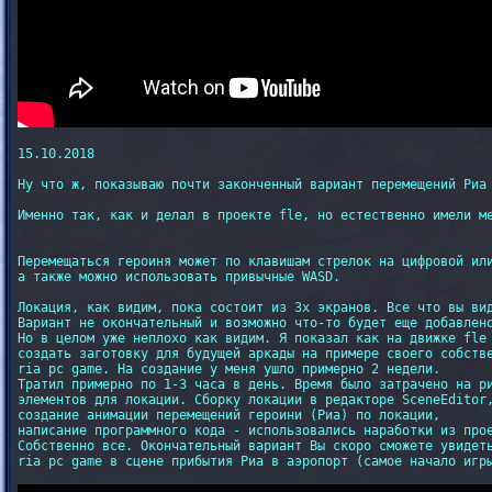
15.10.2018

Ну что ж, показываю почти законченный вариант перемещений Риа 
Именно так, как и делал в проекте fle, но естественно имели ме
Перемещаться героиня может по клавишам стрелок на цифровой или
а также можно использовать привычные WASD.

Локация, как видим, пока состоит из 3х экранов. Все что вы вид
Вариант не окончательный и возможно что-то будет еще добавлено
Но в целом уже неплохо как видим. Я показал как на движке fle 
создать заготовку для будущей аркады на примере своего собстве
ria pc game. На создание у меня ушло примерно 2 недели.

Тратил примерно по 1-3 часа в день. Время было затрачено на ри
элементов для локации. Сборку локации в редакторе SceneEditor,
создание анимации перемещений героини (Риа) по локации,

написание программного кода - использовались наработки из прое
Собственно все. Окончательный вариант Вы скоро сможете увидеть
ria pc game в сцене прибытия Риа в аэропорт (самое начало игры