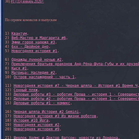
38)
#1 (35) январь 2026+
По сериям комиксов и выпускам
1) 
Квантум
, 

2) 
Веб-Мастер и Маргарита #6
, 

3) 
Эмми город надежд #3
, 

4) 
6xx - Двойное дно
, 

5) 
Новогодняя история #1
, 

6) 
Однажды лунной ночью #2
, 

7) 
Приключения братьев драконов Анд-Рёна-Шупа-Губы и их друзе
8) 
Кыся #1
, 

9) 
Матрица: Наследие #2
, 

10) 
Остров наслаждений - часть 1
, 

11) 
Новогодняя история #7 - Черная шляпа - История #1 Время Ч
,
12) 
Сонный пляж
, 

13) 
Деловые роботы #3 - роботик Проша - история 1 - Совершенс
14) 
Деловые роботы #2 - роботик Проша - история 1 - Совершенс
15) 
Деловые роботы #1 - комикс
,

16) 
Черная шляпа История #2 Gemini
,

17) 
Новогодняя история #3 Из жизни роботов
,

18) 
История #10 Йога
,

19) 
Новогодняя история #2
,

20) 
Новогодняя история #9
,

21) 
Шерлок Холмс и Доктор Ватсон: новости из Лондона
,
