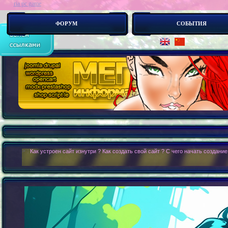
ria pc game
ФОРУМ
СОБЫТИЯ
> :
Как устроен сайт изнутри ? Как создать свой сайт ? С чего начать создание