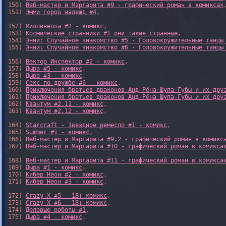
150) 
Веб-мастер и Маргарита #9 - графический роман в комиксах
,
151) 
Эмми город надежд #4
,

152) 
Миллинелла #2 - комикс
,

153) 
Космические странники #1 они такие странные
,

154) 
Энни: Случайное знакомство #5 - Головокружительные танцы
155) 
Энни: Случайное знакомство #6 - Головокружительные танцы
156) 
Вектор Инспектор #2 - комикс
,

157) 
Дыра #5 - комикс
,

158) 
Дыра #3 - комикс
,

159) 
Секс по дружбе #6 - комикс
,

160) 
Приключения братьев драконов Анд-Рёна-Шупа-Губы и их дру
161) 
Приключения братьев драконов Анд-Рёна-Шупа-Губы и их дру
162) 
Квантум #2.11 - комикс
,

163) 
Квантум #2.12 - комикс
,

164) 
Starcraft - Звездное ремесло #1 - комикс
,

165) 
Summer #1 - комикс
,

166) 
Веб-мастер и Маргарита #9.2 - графический роман в комикс
167) 
Веб-мастер и Маргарита #10 - графический роман в комикса
168) 
Веб-мастер и Маргарита #11 - графический роман в комикса
169) 
Дыра #1 - комикс
,

170) 
Кибер Неон #2 - комикс
,

171) 
Кибер Неон #3 - комикс
,

172) 
Crazy X #5 - 18+ комикс
,

173) 
Crazy X #6 - 18+ комикс
,

174) 
Деловые роботы #1
,

175) 
Дыра #4 - комикс
,
