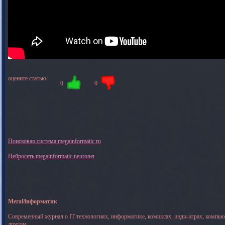
оцените статью:
0
0
Поисковая система megainformatic.ru
Нейросеть megainformatic neuronet
МегаИнформатик
Современный журнал о IT технологиях, информатике, комиксах, инди-играх, компь
другом.