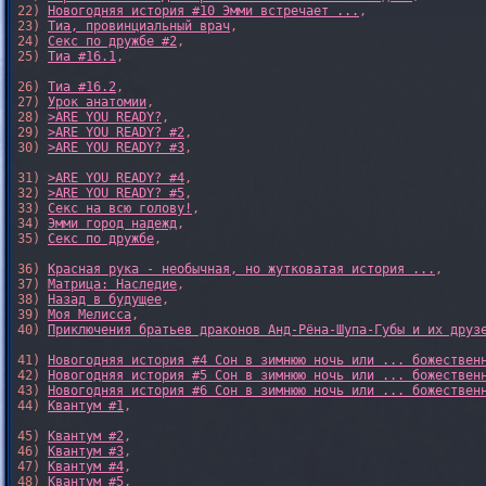
22) 
Новогодняя история #10 Эмми встречает ...
,

23) 
Тиа, провинциальный врач
,

24) 
Секс по дружбе #2
,

25) 
Тиа #16.1
,

26) 
Тиа #16.2
,

27) 
Урок анатомии
,

28) 
>ARE YOU READY?
,

29) 
>ARE YOU READY? #2
,

30) 
>ARE YOU READY? #3
,

31) 
>ARE YOU READY? #4
,

32) 
>ARE YOU READY? #5
,

33) 
Секс на всю голову!
,

34) 
Эмми город надежд
,

35) 
Секс по дружбе
,

36) 
Красная рука - необычная, но жутковатая история ...
,

37) 
Матрица: Наследие
, 

38) 
Назад в будущее
, 

39) 
Моя Мелисса
, 

40) 
Приключения братьев драконов Анд-Рёна-Шупа-Губы и их друз
41) 
Новогодняя история #4 Сон в зимнюю ночь или ... божествен
42) 
Новогодняя история #5 Сон в зимнюю ночь или ... божествен
43) 
Новогодняя история #6 Сон в зимнюю ночь или ... божествен
44) 
Квантум #1
,

45) 
Квантум #2
,

46) 
Квантум #3
,

47) 
Квантум #4
,

48) 
Квантум #5
,
