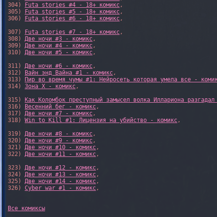
304) 
Futa stories #4 - 18+ комикс
,

305) 
Futa stories #5 - 18+ комикс
,

306) 
Futa stories #6 - 18+ комикс
,

307) 
Futa stories #7 - 18+ комикс
,

308) 
Две ночи #3 - комикс
,

309) 
Две ночи #4 - комикс
,

310) 
Две ночи #5 - комикс
,

311) 
Две ночи #6 - комикс
,

312) 
Вайн энд Вайна #1 - комикс
,

313) 
Пир во время чумы #1: Нейросеть которая умела все - коми
314) 
Зона X - комикс
,

315) 
Как Коломбок преступный замысел волка Иллариона разгадал
316) 
Весенний бег - комикс
,

317) 
Две ночи #7 - комикс
,

318) 
Win to Kill #1: Лицензия на убийство - комикс
,

319) 
Две ночи #8 - комикс
,

320) 
Две ночи #9 - комикс
,

321) 
Две ночи #10 - комикс
,

322) 
Две ночи #11 - комикс
,

323) 
Две ночи #12 - комикс
,

324) 
Две ночи #13 - комикс
,

325) 
Две ночи #14 - комикс
,

326) 
Cyber war #1 - комикс
,

Все комиксы