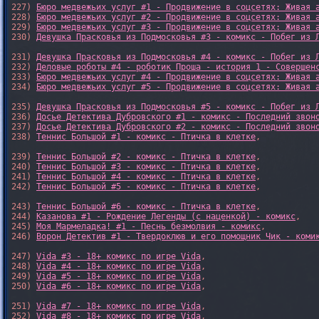
227) 
Бюро медвежьих услуг #1 - Продвижение в соцсетях: Живая 
228) 
Бюро медвежьих услуг #2 - Продвижение в соцсетях: Живая 
229) 
Бюро медвежьих услуг #3 - Продвижение в соцсетях: Живая 
230) 
Девушка Прасковья из Подмосковья #3 - комикс - Побег из 
231) 
Девушка Прасковья из Подмосковья #4 - комикс - Побег из 
232) 
Деловые роботы #4 - роботик Проша - история 1 - Совершен
233) 
Бюро медвежьих услуг #4 - Продвижение в соцсетях: Живая 
234) 
Бюро медвежьих услуг #5 - Продвижение в соцсетях: Живая 
235) 
Девушка Прасковья из Подмосковья #5 - комикс - Побег из 
236) 
Досье Детектива Дубровского #1 - комикс - Последний звон
237) 
Досье Детектива Дубровского #2 - комикс - Последний звон
238) 
Теннис Большой #1 - комикс - Птичка в клетке
,

239) 
Теннис Большой #2 - комикс - Птичка в клетке
,

240) 
Теннис Большой #3 - комикс - Птичка в клетке
,

241) 
Теннис Большой #4 - комикс - Птичка в клетке
,

242) 
Теннис Большой #5 - комикс - Птичка в клетке
,

243) 
Теннис Большой #6 - комикс - Птичка в клетке
,

244) 
Казанова #1 - Рождение Легенды (с наценкой) - комикс
,

245) 
Моя Мармеладка! #1 - Песнь безмолвия - комикс
,

246) 
Ворон Детектив #1 - Твердоклюв и его помощник Чик - коми
247) 
Vida #3 - 18+ комикс по игре Vida
,

248) 
Vida #4 - 18+ комикс по игре Vida
,

249) 
Vida #5 - 18+ комикс по игре Vida
,

250) 
Vida #6 - 18+ комикс по игре Vida
,

251) 
Vida #7 - 18+ комикс по игре Vida
,

252) 
Vida #8 - 18+ комикс по игре Vida
,
