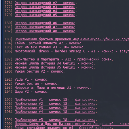
176) 
Остров наслаждений #2 - комикс
,

177) 
Остров наслаждений #3 - комикс
,

178) 
Остров наслаждений #4 - комикс
,

179) 
Остров наслаждений #5 - комикс
,

180) 
Остров наслаждений #6 - комикс
,

181) 
Остров наслаждений #7 - комикс
,

182) 
Остров наслаждений #8 - комикс
,

183) 
Приключения братьев драконов Анд-Рёна-Шупа-Губы и их дру
184) 
Тайна Третьей Планеты #2 - комикс
,

185) 
Секс на всю голову #3 - 18+ комикс
,

186) 
Многоликий: dress - hordes эпизод 6 - #1 - комикс - всту
187) 
Веб-Мастер и Маргарита - #12 - графический роман
,

188) 
Черная шляпа История #4 Gemini - комикс
,

189) 
Черная шляпа История #5 Gemini - комикс
,

190) 
Рыжая бестия #2 - комикс
,

191) 
Vida #1 - комикс
,

192) 
Рыжая бестия - комикс
,

193) 
Нейросети: Мифы и легенды #1 - комикс
,

194) 
Дыра #2 - комикс
,

195) 
ПриВлечение #1 - комикс 18+ - фантастика
,

196) 
ПриВлечение #2 - комикс 18+ - фантастика
,

197) 
ПриВлечение #3 - комикс 18+ - фантастика
,

198) 
ПриВлечение #4 - комикс 18+ - фантастика
,

199) 
ПриВлечение #5 - комикс 18+ - фантастика
,

200) 
Шерлок Холмс и Доктор Ватсон: вести из Лондона #2 - коми
201) 
Энни: случайное знакомство #4 - Осенний кавардак
,
