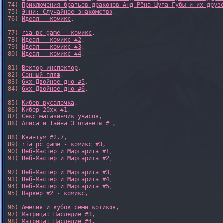
74) 
Приключения братьев драконов Анд-Рёна-Шупа-Губы и их друз
75) 
Энни: Случайное знакомство
,

76) 
Идеал - комикс
,

77) 
ria pc game - комикс
,

78) 
Идеал - комикс #2
,

79) 
Идеал - комикс #3
,

80) 
Идеал - комикс #4
,

81) 
Вектор инспектор
,

82) 
Сонный пляж
,

83) 
6xx Двойное дно #5
,

84) 
6xx Двойное дно #6
,

85) 
Кибер русалочка
,

86) 
Кибер 20xx #1
,

87) 
Секс магазинчик ужасов
,

88) 
Алиса и Тайна 3 планеты #1
,

88) 
Квантум #2.7
,

89) 
ria pc game - комикс #3
,

90) 
Веб-Мастер и Маргарита #1
,

91) 
Веб-Мастер и Маргарита #2
,

92) 
Веб-Мастер и Маргарита #3
,

93) 
Веб-Мастер и Маргарита #4
,

94) 
Веб-Мастер и Маргарита #5
,

95) 
Паркер #2 - комикс
,

96) 
Амелия и кубок семи котиков
,

97) 
Матрица: Наследие #3
, 

98) 
Матрица: Наследие #4
, 
