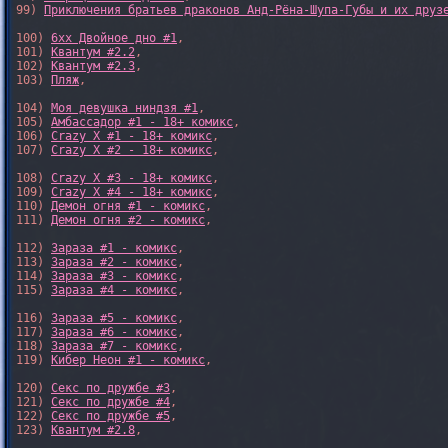
99) 
Приключения братьев драконов Анд-Рёна-Шупа-Губы и их друз
100) 
6xx Двойное дно #1
,

101) 
Квантум #2.2
,

102) 
Квантум #2.3
,

103) 
Пляж
,

104) 
Моя девушка ниндзя #1
,

105) 
Амбассадор #1 - 18+ комикс
,

106) 
Crazy X #1 - 18+ комикс
,

107) 
Crazy X #2 - 18+ комикс
,

108) 
Crazy X #3 - 18+ комикс
,

109) 
Crazy X #4 - 18+ комикс
,

110) 
Демон огня #1 - комикс
,

111) 
Демон огня #2 - комикс
,

112) 
Зараза #1 - комикс
,

113) 
Зараза #2 - комикс
,

114) 
Зараза #3 - комикс
,

115) 
Зараза #4 - комикс
,

116) 
Зараза #5 - комикс
,

117) 
Зараза #6 - комикс
,

118) 
Зараза #7 - комикс
,

119) 
Кибер Неон #1 - комикс
,

120) 
Секс по дружбе #3
,

121) 
Секс по дружбе #4
,

122) 
Секс по дружбе #5
,

123) 
Квантум #2.8
,
