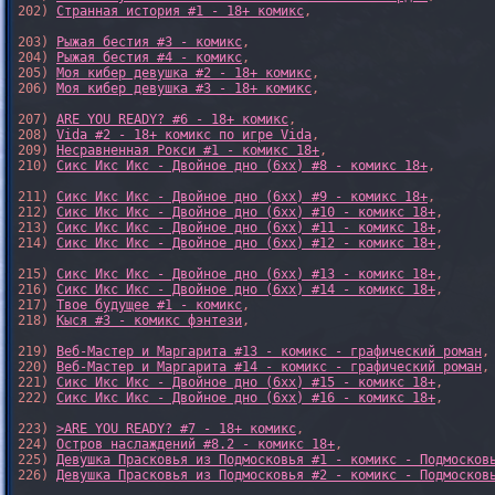
202) 
Странная история #1 - 18+ комикс
,

203) 
Рыжая бестия #3 - комикс
,

204) 
Рыжая бестия #4 - комикс
,

205) 
Моя кибер девушка #2 - 18+ комикс
,

206) 
Моя кибер девушка #3 - 18+ комикс
,

207) 
ARE YOU READY? #6 - 18+ комикс
,

208) 
Vida #2 - 18+ комикс по игре Vida
,

209) 
Несравненная Рокси #1 - комикс 18+
,

210) 
Сикс Икс Икс - Двойное дно (6xx) #8 - комикс 18+
,

211) 
Сикс Икс Икс - Двойное дно (6xx) #9 - комикс 18+
,

212) 
Сикс Икс Икс - Двойное дно (6xx) #10 - комикс 18+
,

213) 
Сикс Икс Икс - Двойное дно (6xx) #11 - комикс 18+
,

214) 
Сикс Икс Икс - Двойное дно (6xx) #12 - комикс 18+
,

215) 
Сикс Икс Икс - Двойное дно (6xx) #13 - комикс 18+
,

216) 
Сикс Икс Икс - Двойное дно (6xx) #14 - комикс 18+
,

217) 
Твое будущее #1 - комикс
,

218) 
Кыся #3 - комикс фэнтези
,

219) 
Веб-Мастер и Маргарита #13 - комикс - графический роман
,

220) 
Веб-Мастер и Маргарита #14 - комикс - графический роман
,

221) 
Сикс Икс Икс - Двойное дно (6xx) #15 - комикс 18+
,

222) 
Сикс Икс Икс - Двойное дно (6xx) #16 - комикс 18+
,

223) 
>ARE YOU READY? #7 - 18+ комикс
,

224) 
Остров наслаждений #8.2 - комикс 18+
,

225) 
Девушка Прасковья из Подмосковья #1 - комикс - Подмосков
226) 
Девушка Прасковья из Подмосковья #2 - комикс - Подмосков