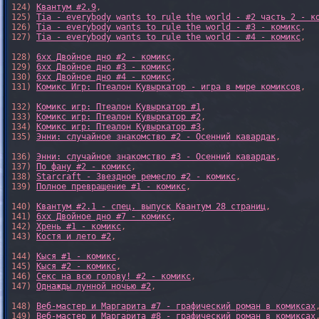
124) 
Квантум #2.9
,

125) 
Tia - everybody wants to rule the world - #2 часть 2 - к
126) 
Tia - everybody wants to rule the world - #3 - комикс
,

127) 
Tia - everybody wants to rule the world - #4 - комикс
,

128) 
6xx Двойное дно #2 - комикс
,

129) 
6xx Двойное дно #3 - комикс
,

130) 
6xx Двойное дно #4 - комикс
,

131) 
Комикс Игр: Птеалон Кувыркатор - игра в мире комиксов
,

132) 
Комикс игр: Птеалон Кувыркатор #1
,

133) 
Комикс игр: Птеалон Кувыркатор #2
,

134) 
Комикс игр: Птеалон Кувыркатор #3
,

135) 
Энни: случайное знакомство #2 - Осенний кавардак
,

136) 
Энни: случайное знакомство #3 - Осенний кавардак
,

137) 
По фану #2 - комикс
,

138) 
Starcraft - Звездное ремесло #2 - комикс
,

139) 
Полное превращение #1 - комикс
,

140) 
Квантум #2.1 - спец. выпуск Квантум 28 страниц
,

141) 
6xx Двойное дно #7 - комикс
,

142) 
Хрень #1 - комикс
,

143) 
Костя и лето #2
,

144) 
Кыся #1 - комикс
,

145) 
Кыся #2 - комикс
,

146) 
Секс на всю голову! #2 - комикс
,

147) 
Однажды лунной ночью #2
,

148) 
Веб-мастер и Маргарита #7 - графический роман в комиксах
,
149) 
Веб-мастер и Маргарита #8 - графический роман в комиксах
,