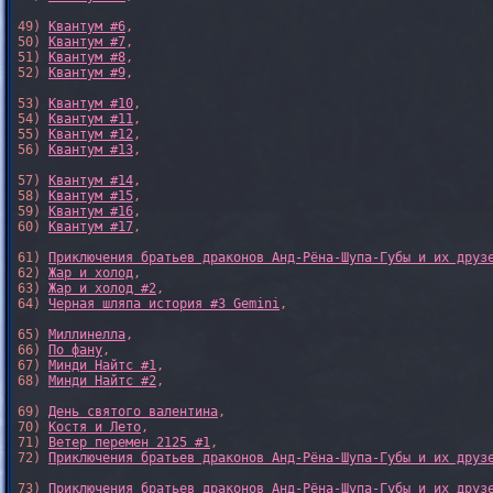
49) 
Квантум #6
,

50) 
Квантум #7
,

51) 
Квантум #8
,

52) 
Квантум #9
,

53) 
Квантум #10
,

54) 
Квантум #11
,

55) 
Квантум #12
,

56) 
Квантум #13
,

57) 
Квантум #14
,

58) 
Квантум #15
,

59) 
Квантум #16
,

60) 
Квантум #17
,

61) 
Приключения братьев драконов Анд-Рёна-Шупа-Губы и их друз
62) 
Жар и холод
,

63) 
Жар и холод #2
,

64) 
Черная шляпа история #3 Gemini
,

65) 
Миллинелла
,

66) 
По фану
,

67) 
Минди Найтс #1
,

68) 
Минди Найтс #2
,

69) 
День святого валентина
,

70) 
Костя и Лето
,

71) 
Ветер перемен 2125 #1
,

72) 
Приключения братьев драконов Анд-Рёна-Шупа-Губы и их друз
73) 
Приключения братьев драконов Анд-Рёна-Шупа-Губы и их друз