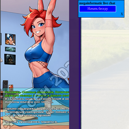
megainformatic live chat
Начать беседу
X