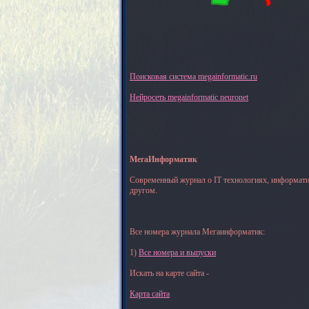
Поисковая система megainformatic.ru
Нейросеть megainformatic neuronet
МегаИнформатик
Современный журнал о IT технологиях, информати
другом.
Все номера журнала Мегаинформатик:
1)
Все номера и выпуски
Искать на карте сайта -
Карта сайта