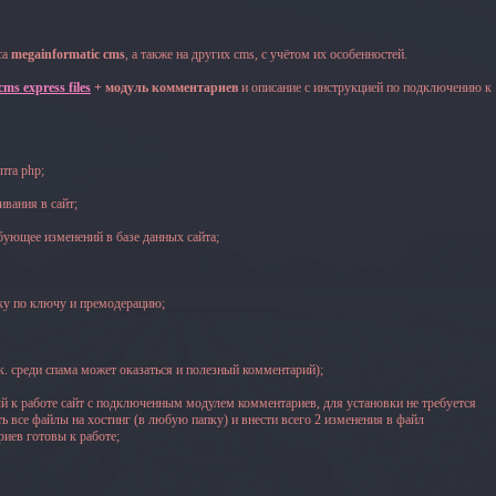
са
megainformatic cms
, а также на других cms, с учётом их особенностей.
ms express files
+ модуль комментариев
и описание с инструкцией по подключению к
пта php;
вания в сайт;
бующее изменений в базе данных сайта;
рку по ключу и премодерацию;
к. среди спама может оказаться и полезный комментарий);
ый к работе сайт с подключенным модулем комментариев, для установки не требуется
ть все файлы на хостинг (в любую папку) и внести всего 2 изменения в файл
риев готовы к работе;