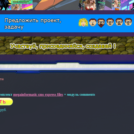
та
омплект
megainformatic cms express files
+ модуль comments
 руб.