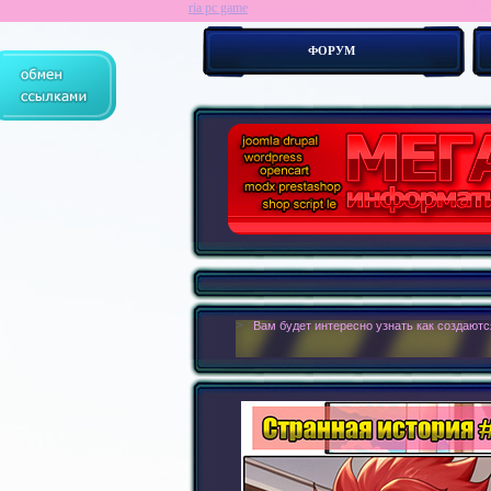
ria pc game
ФОРУМ
> :
Современные сайты - это бестелесные р