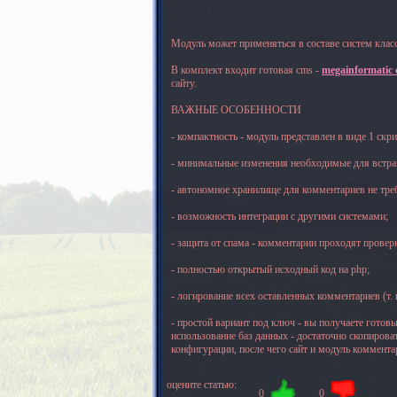
Модуль может применяться в составе систем клас
В комплект входит готовая cms -
megainformatic c
сайту.
ВАЖНЫЕ ОСОБЕННОСТИ
- компактность - модуль представлен в виде 1 скри
- минимальные изменения необходимые для встраи
- автономное хранилище для комментариев не тре
- возможность интеграции с другими системами;
- защита от спама - комментарии проходят прове
- полностью открытый исходный код на php;
- логирование всех оставленных комментариев (т. 
- простой вариант под ключ - вы получаете готов
использование баз данных - достаточно скопирова
конфигурации, после чего сайт и модуль коммента
оцените статью:
0
0