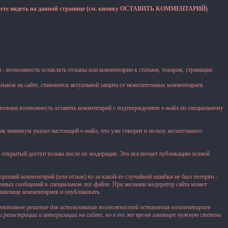
жете видеть на данной странице (см. кнопку ОСТАВИТЬ КОММЕНТАРИЙ)
- возможность оставлять отзывы или комментарии к статьям, товарам, страницам.
зывов на сайте, становится актуальной защита от нежелательных комментариев
изована возможность оставить комментарий с подтверждением е-майл по специальному
ак минимум указал настоящий е-майл, что уже говорит в пользу желательного
 открытый доступ только после их модерации. Это исключает публикацию всякой
хороший комментарий (или отзыв) из-за какой-то случайной ошибки не был потерян -
енных сообщений в специальном лог-файле. При желании модератор сайта может
ранилище комментариев и опубликовать.
фективное решение для использования возможностей оставления комментариев
и регистрации и авторизации на сайте, но в то же время имеющее нужную степень