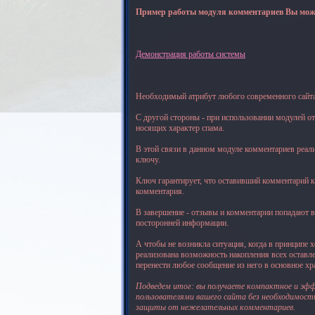
Пример работы модуля комментариев Вы мо
Демонстрация работы системы
Необходимый атрибут любого современного сайта 
С другой стороны - при использовании модулей от
носящих характер спама.
В этой связи в данном модуле комментариев реал
ключу.
Ключ гарантирует, что оставивший комментарий к
комментария.
В завершение - отзывы и комментарии попадают в
посторонней информации.
А чтобы не возникла ситуация, когда в принципе 
реализована возможность накопления всех оставл
перенести любое сообщение из него в основное х
Подведем итог: вы получаете компактное и эф
пользователями вашего сайта без необходимост
защиты от нежелательных комментариев.