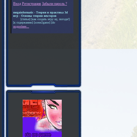
Вход
Регистрация
Забыли пароль ?
megainformatic - Теория и практика 3d
игр - Основы теории векторов
[статьи] [как создать игру ну, погоди!]
[к содержанию] [scene2game] [do
подробнее...