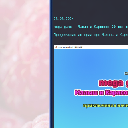
28.08.2024

mega game - Малыш и Карлсон: 20 лет с
Продолжение истории про Малыша и Карлс