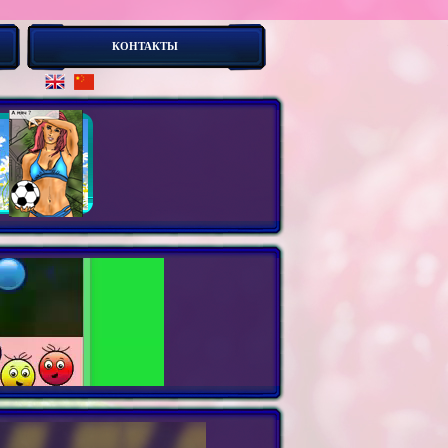
КОНТАКТЫ