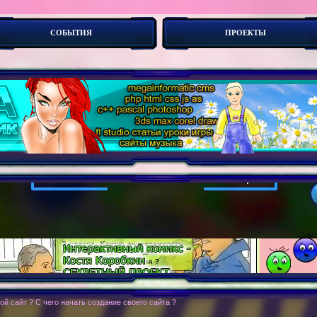
СОБЫТИЯ
ПРОЕКТЫ
вой сайт ? С чего начать создание своего сайта ?