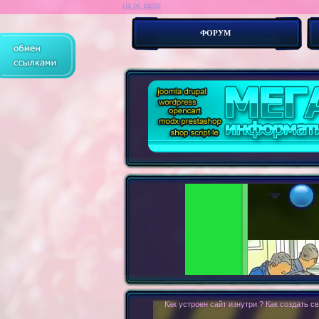
ria pc game
ФОРУМ
> :
Как устроен сайт изнутри ? Как создать с